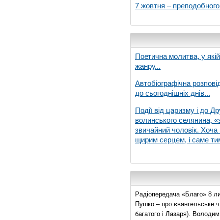
7 жовтня – преподобног
Поетична молитва, у які
жанру...
Автобіографічна розпові
до сьогоднішніх днів...
Події від царизму і до Др
волинського селянина, «з
звичайний чоловік. Хоча 
щирим серцем, і саме тим
Радіопередача «Благо» 8 ли
Пушко – про євангельське чи
багатого і Лазаря). Володи