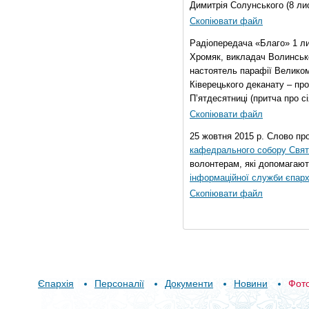
Димитрія Солунського (8 ли
Скопіювати файл
Радіопередача «Благо» 1 л
Хромяк, викладач Волинсько
настоятель парафії Велико
Ківерецького деканату – про
П’ятдесятниці (притча про сі
Скопіювати файл
25 жовтня 2015 р. Слово пр
кафедрального собору Свято
волонтерам, які допомагают
інформаційної служби єпарх
Скопіювати файл
Єпархія
Персоналії
Документи
Новини
Фот