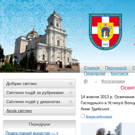
Єпархія
Персоналії
П
Передруки
Контакти
→
Фотогалерея
Добірки світлин
Освят
Світлини подій за рубриками
14 жовтня 2013 р. Освячення
Світлини подій у деканатах
Господнього в Устилузі Вол
Анни Здебської.
Архів світлин
Більше інформації
Передруки
Православний монастир — у