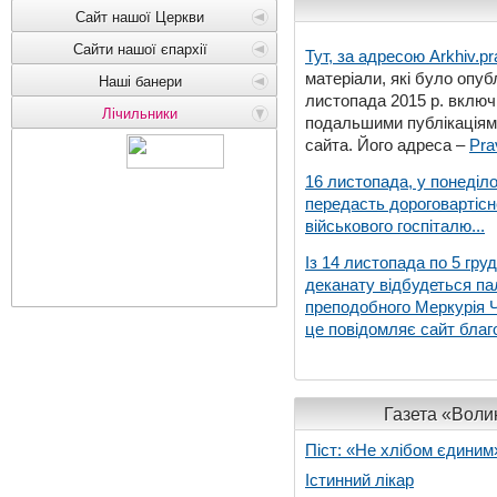
Сайт нашої Церкви
Сайти нашої єпархії
Тут, за адресою
Arkhiv.pr
матеріали, які було опубл
Наші банери
листопада 2015 р. включ
Лічильники
подальшими публікаціями
сайта. Його адреса –
Pra
16 листопада, у понеділо
передасть дороговартіс
військового госпіталю...
Із 14 листопада по 5 гру
деканату відбудеться па
преподобного Меркурія Че
це повідомляє сайт благо
Газета «Волин
Піст: «Не хлібом єдиним
Істинний лікар