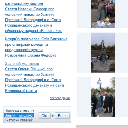
католицькому костелі
Стаття Наталки Слюсар про
чоловічий монастир Успіння
Пресвятої Богородиці в с. Сокіл
Рожищанського деканату в
обласному виданні «Вісник і Ко»
Інтерв’ю протоієрея Юрія Близнюка
про співпрацю молоді та
представників церкви
Розмовляла Оксана Федорук
Зцілений молитвою
Стаття Олени Лівіцької про
чоловічий монастир Успіння
Пресвятої Богородиці в с. Сокіл
Рожищанського деканату на сайті
Волинської газети
Усі передруки