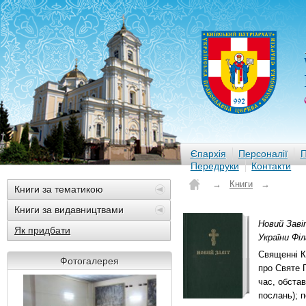
Єпархія
Персоналії
П
Передруки
Контакти
→
Книги
→
Книги за тематикою
Книги за видавництвами
Новий Завіт
Як придбати
України Філ
Священні К
Фотогалерея
про Святе П
час, обста
послань); 