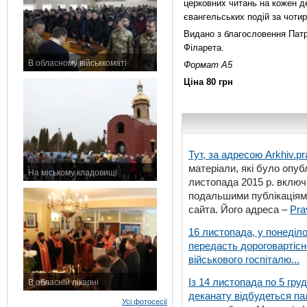
церковних читань на кожен д
євангельських подій за чоти
Видано з благословення Патрі
Філарета.
В обласному військкоматі
Формат А5
11 листопада 2015 р.
Ціна 80 грн
Тут, за адресою
Arkhiv.pr
матеріали, які було опубл
На міському кладовищі
листопада 2015 р. включ
7 листопада 2015 р.
подальшими публікаціями
сайта. Його адреса –
Pra
16 листопада, у понеділо
передасть дороговартіс
військового госпіталю...
Із 14 листопада по 5 гру
В обласній лікарні
деканату відбудеться па
3 листопада 2015 р.
Усі фотосесії