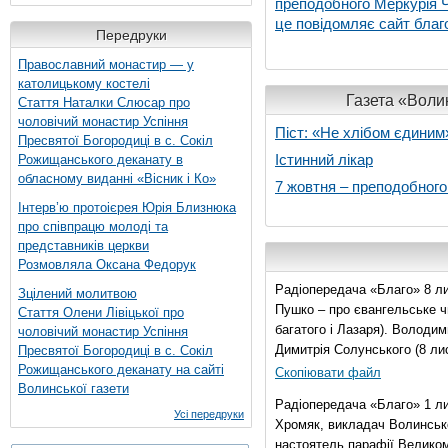
преподобного Меркурія Че
це повідомляє сайт благо
Передруки
Православний монастир — у
католицькому костелі
Газета «Волин
Стаття Наталки Слюсар про
чоловічий монастир Успіння
Піст: «Не хлібом єдиним
Пресвятої Богородиці в с. Сокіл
Істинний лікар
Рожищанського деканату в
обласному виданні «Вісник і Ко»
7 жовтня – преподобног
Інтерв’ю протоієрея Юрія Близнюка
про співпрацю молоді та
представників церкви
Розмовляла Оксана Федорук
Радіопередача «Благо» 8 ли
Зцілений молитвою
Пушко – про євангельське чи
Стаття Олени Лівіцької про
багатого і Лазаря). Володи
чоловічий монастир Успіння
Димитрія Солунського (8 ли
Пресвятої Богородиці в с. Сокіл
Рожищанського деканату на сайті
Скопіювати файл
Волинської газети
Радіопередача «Благо» 1 л
Усі передруки
Хромяк, викладач Волинсько
настоятель парафії Велико