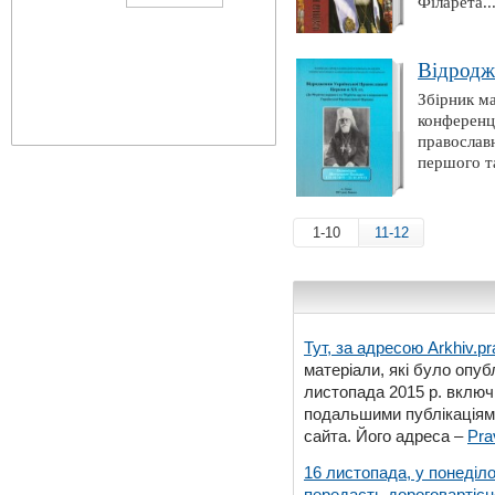
Філарета..
Відродж
Збірник ма
конференці
православн
першого т
1-10
11-12
Тут, за адресою
Arkhiv.pr
матеріали, які було опубл
листопада 2015 р. включ
подальшими публікаціями
сайта. Його адреса –
Pra
16 листопада, у понеділо
передасть дороговартіс