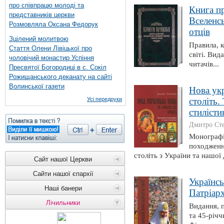
про співпрацю молоді та
Книга пр
представників церкви
Вселенсь
Розмовляла Оксана Федорук
отців
Зцілений молитвою
Правила, к
Стаття Олени Лівіцької про
світі. Вид
чоловічий монастир Успіння
читачів...
Пресвятої Богородиці в с. Сокіл
Рожищанського деканату на сайті
Волинської газети
Нова укр
Усі передруки
століть.
стилісти
Дмитро Ст
Монографія
походження
століть з України та нашої 
Сайт нашої Церкви
Сайти нашої єпархії
Українс
Наші банери
Патріар
Лічильники
Видання, п
та 45-річч