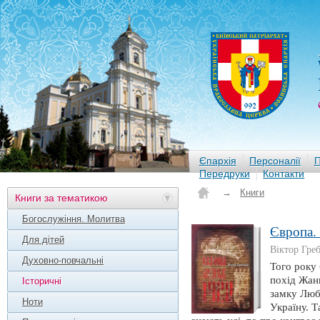
Єпархія
Персоналії
П
Передруки
Контакти
→
Книги
Книги за тематикою
Богослужіння. Молитва
Європа.
Для дітей
Віктор Гре
Духовно-повчальні
Того року 
похід Жанн
Історичні
замку Люб
Ноти
Україну. Т