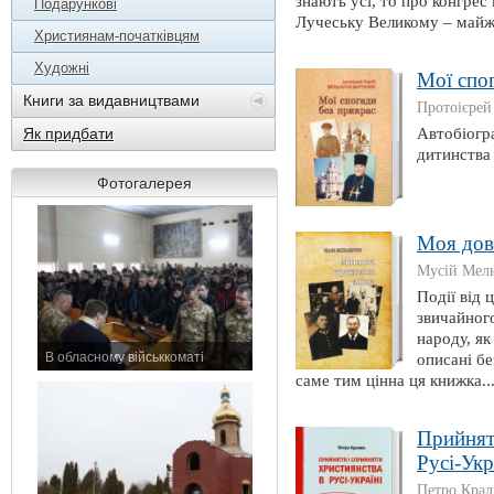
знають усі, то про конгре
Подарункові
Лучеську Великому – майже
Християнам-початківцям
Художні
Мої спо
Книги за видавництвами
Протоієре
Автобіогр
Як придбати
дитинства 
Фотогалерея
Моя дов
Мусій Мел
Події від 
звичайного
народу, як
В обласному військкоматі
описані бе
11 листопада 2015 р.
саме тим цінна ця книжка..
Прийнятт
Русі-Укр
Петро Кра