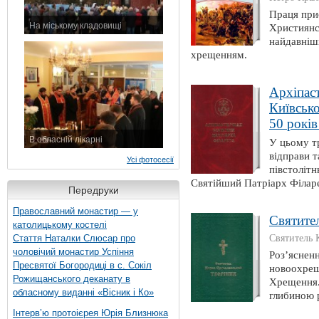
Праця при
На міському кладовищі
Християнс
7 листопада 2015 р.
найдавніш
хрещенням.
Архіпас
Київсько
50 років
В обласній лікарні
У цьому т
3 листопада 2015 р.
відправи т
Усі фотосесії
півстолітн
Святійший Патріарх Філаре
Передруки
Православний монастир — у
Святите
католицькому костелі
Святитель 
Стаття Наталки Слюсар про
чоловічий монастир Успіння
Роз’ясненн
Пресвятої Богородиці в с. Сокіл
новоохрещ
Рожищанського деканату в
Хрещення. 
обласному виданні «Вісник і Ко»
глибиною 
Інтерв’ю протоієрея Юрія Близнюка