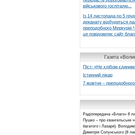
військового госпіталю...
Із 14 листопада по 5 гру
деканату відбудеться па
преподобного Меркурія Че
це повідомляє сайт благо
Газета «Волин
Піст: «Не хлібом єдиним
Істинний лікар
7 жовтня – преподобног
Радіопередача «Благо» 8 ли
Пушко – про євангельське чи
багатого і Лазаря). Володи
Димитрія Солунського (8 ли