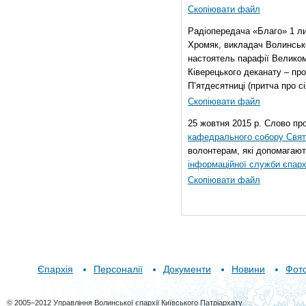
Скопіювати файл
Радіопередача «Благо» 1 л
Хромяк, викладач Волинсько
настоятель парафії Велико
Ківерецького деканату – про
П’ятдесятниці (притча про сі
Скопіювати файл
25 жовтня 2015 р. Слово пр
кафедрального собору Свято
волонтерам, які допомагают
інформаційної служби єпарх
Скопіювати файл
Єпархія
Персоналії
Документи
Новини
Фот
© 2005–2012 Управління Волинської єпархії Київського Патріархату