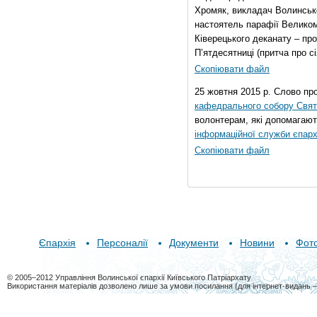
Хромяк, викладач Волинсько
настоятель парафії Велико
Ківерецького деканату – про
П’ятдесятниці (притча про сі
Скопіювати файл
25 жовтня 2015 р. Слово пр
кафедрального собору Свято
волонтерам, які допомагают
інформаційної служби єпарх
Скопіювати файл
Єпархія
Персоналії
Документи
Новини
Фот
© 2005–2012 Управління Волинської єпархії Київського Патріархату
Використання матеріалів дозволено лише за умови посилання (для інтернет-видань 