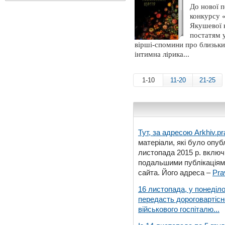
До нової п
конкурсу 
Якушевої 
постатям у
вірші-спомини про близьки
інтимна лірика...
1-10
11-20
21-25
Тут, за адресою
Arkhiv.pr
матеріали, які було опубл
листопада 2015 р. включ
подальшими публікаціями
сайта. Його адреса –
Pra
16 листопада, у понеділо
передасть дороговартіс
військового госпіталю...