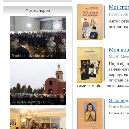
Мої спо
Фотогалерея
Протоієре
Автобіогр
дитинства 
Моя дов
В обласному військкоматі
Мусій Мел
11 листопада 2015 р.
Події від 
звичайного
народу, як
описані бе
саме тим цінна ця книжка..
Я Господа
На міському кладовищі
Галина Васіна
7 листопада 2015 р.
Нотна збірка