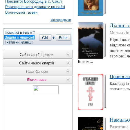
Пресвятої Богородиці в с. Сокіл
Рожищанського деканату на сайті
Волинської газети
Усі передруки
Діалог з
Микола Ли
Вірші вол
відділом є
поетом лю
Сайт нашої Церкви
гармонії ч
Богом...
Сайти нашої єпархії
Наші банери
Правосла
Лічильники
Календар із 
позначенням
Намальо
Валентина