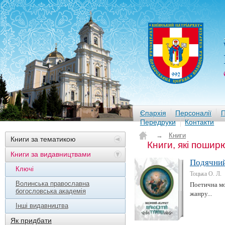
Єпархія
Персоналії
П
Передруки
Контакти
→
Книги
Книги за тематикою
Книги, які пошир
Книги за видавництвами
Подячний
Ключі
Тоцька О. Л.
Волинська православна
Поетична мо
богословська академія
жанру...
Інші видавництва
Як придбати