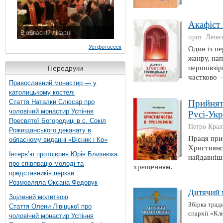
Акафіст
В обласній лікарні
прот. Леон
3 листопада 2015 р.
Усі фотосесії
Один із пе
жанру, нап
першовзір
Передруки
частково 
Православний монастир — у
католицькому костелі
Стаття Наталки Слюсар про
Прийнятт
чоловічий монастир Успіння
Русі-Укр
Пресвятої Богородиці в с. Сокіл
Петро Кра
Рожищанського деканату в
Праця при
обласному виданні «Вісник і Ко»
Християнс
Інтерв’ю протоієрея Юрія Близнюка
найдавніш
про співпрацю молоді та
хрещенням.
представників церкви
Розмовляла Оксана Федорук
Дитячий 
Зцілений молитвою
Збірка трад
Стаття Олени Лівіцької про
єпархії «Кл
чоловічий монастир Успіння