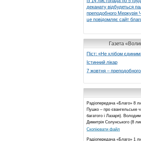
Із 14 листопада по 5 гру
деканату відбудеться па
преподобного Меркурія Че
це повідомляє сайт благо
Газета «Волин
Піст: «Не хлібом єдиним
Істинний лікар
7 жовтня – преподобног
Радіопередача «Благо» 8 ли
Пушко – про євангельське чи
багатого і Лазаря). Володи
Димитрія Солунського (8 ли
Скопіювати файл
Радіопередача «Благо» 1 л