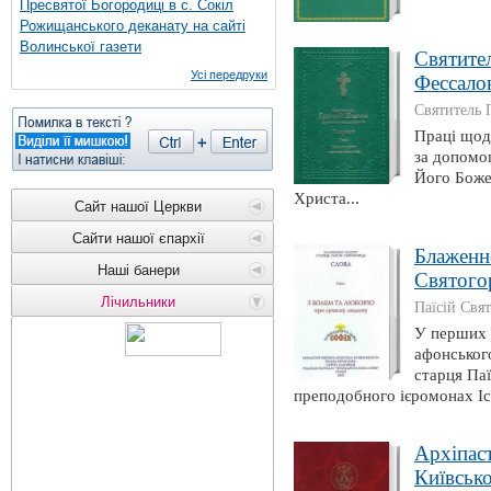
Пресвятої Богородиці в с. Сокіл
Рожищанського деканату на сайті
Волинської газети
Святител
Усі передруки
Фессалон
Святитель 
Праці щодо
за допомог
Його Боже
Христа...
Сайт нашої Церкви
Сайти нашої єпархії
Блаженно
Наші банери
Святогор
Лічильники
Паїсій Свя
У перших 
афонськог
старця Па
преподобного ієромонах Іса
Архіпас
Київсько