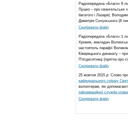
Радіопередача «Благо» 8 ли
Пушко – про євангельське чи
багатого і Лазаря). Володи
Димитрія Солунського (8 ли
Скопіювати файл
Радіопередача «Благо» 1 л
Хромяк, викладач Волинсько
настоятель парафії Велико
Ківерецького деканату – про
П’ятдесятниці (притча про сі
Скопіювати файл
25 жовтня 2015 р. Слово пр
кафедрального собору Свято
волонтерам, які допомагают
інформаційної служби єпарх
Скопіювати файл