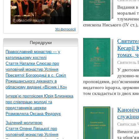
Видання в
моральні т
тлумачення
В обласній лікарні
єпископа Ниського (IV ст.),
3 листопада 2015 р.
Усі фотосесії
Святител
Передруки
Кесарії 
Православний монастир — у
томах, ч
католицькому костелі
Святитель 
Стаття Наталки Слюсар про
чоловічий монастир Успіння
У двотомн
Пресвятої Богородиці в с. Сокіл
духовно-м
Рожищанського деканату в
проповідями, роз’ясненням
обласному виданні «Вісник і Ко»
видатного ієрарха, церков
том складається із двох кни
Інтерв’ю протоієрея Юрія Близнюка
про співпрацю молоді та
представників церкви
Каноніч
Розмовляла Оксана Федорук
служінн
Зцілений молитвою
Святослав 
Стаття Олени Лівіцької про
Вимоги до
чоловічий монастир Успіння
та обов’яз