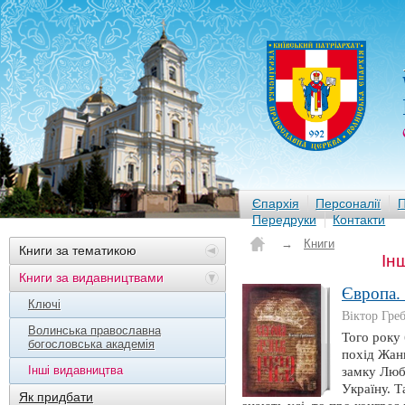
Єпархія
Персоналії
П
Передруки
Контакти
→
Книги
Книги за тематикою
Ін
Книги за видавництвами
Європа.
Ключі
Віктор Гре
Волинська православна
Того року 
богословська академія
похід Жанн
Інші видавництва
замку Люб
Україну. Т
Як придбати