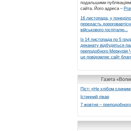
подальшими публікаціями
сайта. Його адреса –
Pra
16 листопада, у понеділо
передасть дороговартіс
військового госпіталю...
Із 14 листопада по 5 гру
деканату відбудеться па
преподобного Меркурія Че
це повідомляє сайт благо
Газета «Волин
Піст: «Не хлібом єдиним
Істинний лікар
7 жовтня – преподобног