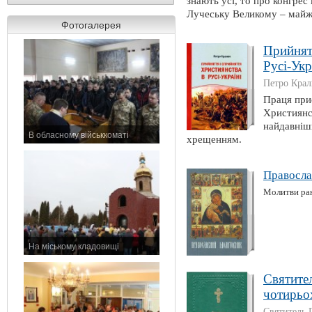
знають усі, то про конгре
Лучеську Великому – майже
Фотогалерея
Прийнятт
Русі-Укр
Петро Кра
Праця при
Християнс
найдавніш
В обласному військкоматі
хрещенням.
11 листопада 2015 р.
Правосла
Молитви рані
На міському кладовищі
7 листопада 2015 р.
Святител
чотирьо
Святитель 