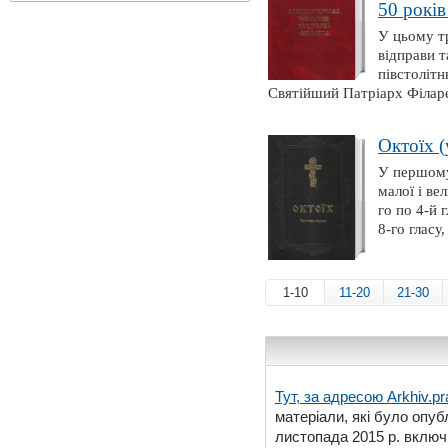
50 років
У цьому т
відправи т
півстолітн
Святійший Патріарх Філаре
Октоїх (
У першому 
малої і ве
го по 4-й 
8-го гласу
1-10
11-20
21-30
Тут, за адресою
Arkhiv.pr
матеріали, які було опубл
листопада 2015 р. включ