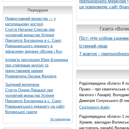
преподобного Меркурія Че
це повідомляє сайт благо
Передруки
Православний монастир — у
католицькому костелі
Газета «Волин
Стаття Наталки Слюсар про
чоловічий монастир Успіння
Піст: «Не хлібом єдиним
Пресвятої Богородиці в с. Сокіл
Істинний лікар
Рожищанського деканату в
обласному виданні «Вісник і Ко»
7 жовтня – преподобног
Інтерв’ю протоієрея Юрія Близнюка
про співпрацю молоді та
представників церкви
Розмовляла Оксана Федорук
Радіопередача «Благо» 8 ли
Зцілений молитвою
Пушко – про євангельське чи
Стаття Олени Лівіцької про
багатого і Лазаря). Володи
чоловічий монастир Успіння
Димитрія Солунського (8 ли
Пресвятої Богородиці в с. Сокіл
Рожищанського деканату на сайті
Скопіювати файл
Волинської газети
Радіопередача «Благо» 1 л
Усі передруки
Хромяк, викладач Волинсько
настоятель парафії Велико