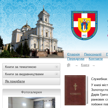
Єпархія
Персоналії
П
Передруки
Контакти
→
Книги
→
Книги за тематикою
Книги за видавництвами
Служебник. 
Як придбати
У книзі міс
Золотоусто
Фотогалерея
Дарів Григо
ранкових с
побожні по