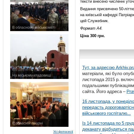
тексти внесено численні уто
Видання присвячено 50-літтю 
на київській кафедрі Патріар
цей Служебник.
В обласному військкоматі
Формат А4.
11 листопада 2015 р.
Ціна 300 грн.
Тут, за адресою
Arkhiv.pr
матеріали, які було опубл
На міському кладовищі
листопада 2015 р. включ
7 листопада 2015 р.
подальшими публікаціями
сайта. Його адреса –
Pra
16 листопада, у понеділо
передасть дороговартіс
військового госпіталю...
Із 14 листопада по 5 гру
В обласній лікарні
деканату відбудеться па
3 листопада 2015 р.
Усі фотосесії