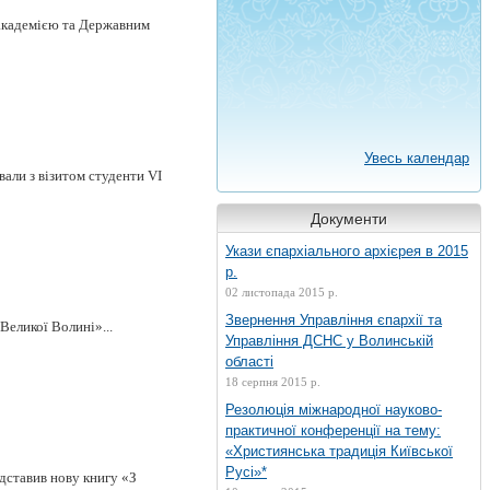
академією та Державним
Увесь календар
али з візитом студенти VI
Документи
Укази єпархіального архієрея в 2015
р.
02 листопада 2015 р.
Звернення Управління єпархії та
Великої Волині»...
Управління ДСНС у Волинській
області
18 серпня 2015 р.
Резолюція міжнародної науково-
практичної конференції на тему:
«Християнська традиція Київської
Русі»*
дставив нову книгу «З