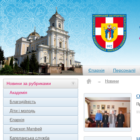
Єпархія
Персоналії
→
Новини
Новини за рубриками
Академія
О
Благодійність
П
Діти і молодь
11
Єпархія
Єпископ Матфей
Капеланська служба
Н