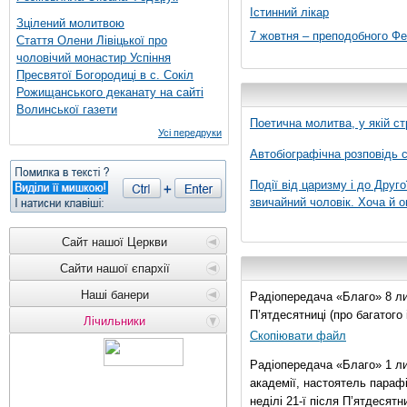
Істинний лікар
Зцілений молитвою
7 жовтня – преподобного Ф
Стаття Олени Лівіцької про
чоловічий монастир Успіння
Пресвятої Богородиці в с. Сокіл
Рожищанського деканату на сайті
Волинської газети
Поетична молитва, у якій ст
Усі передруки
Автобіографічна розповідь с
Події від царизму і до Друго
звичайний чоловік. Хоча й о
Сайт нашої Церкви
Сайти нашої єпархії
Наші банери
Радіопередача «Благо» 8 лис
П’ятдесятниці (про багатог
Лічильники
Скопіювати файл
Радіопередача «Благо» 1 ли
академії, настоятель параф
неділі 21-ї після П’ятдесятни