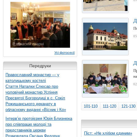
7 листопада 2015 р.
Д
По
05
В обласній лікарні
3 листопада 2015 р.
Усі фотосесії
Д
Передруки
Пр
Православний монастир — у
на
католицькому костелі
02
Стаття Наталки Слюсар про
чоловічий монастир Успіння
Пресвятої Богородиці в с. Сокіл
Рожищанського деканату в
101-110
111-120
121-130
обласному виданні «Вісник і Ко»
Інтерв’ю протоієрея Юрія Близнюка
про співпрацю молоді та
представників церкви
Піст: «Не хлібом єдиним»
Розмовляла Оксана Федорук