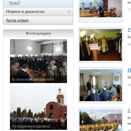
ве
Чудо?
17
Новини в деканатах
Архів новин
У
Фотогалерея
Во
03
Н
Ві
В обласному військкоматі
11 листопада 2015 р.
24
З
Бл
на
На міському кладовищі
29