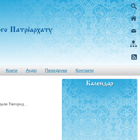
ого Патріархату
Книги
Аудіо
Передруки
Контакти
Календар
відали Ужгород…