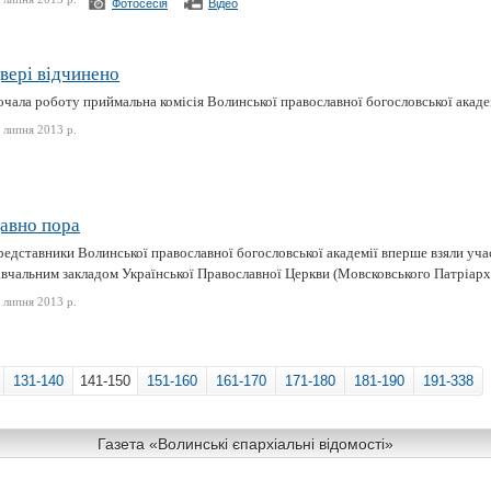
Фотосесія
Відео
вері відчинено
чала роботу приймальна комісія Волинської православної богословської академ
 липня 2013 р.
авно пора
едставники Волинської православної богословської академії вперше взяли учас
вчальним закладом Української Православної Церкви (Мовсковського Патріарха
 липня 2013 р.
131-140
141-150
151-160
161-170
171-180
181-190
191-338
Газета «Волинські єпархіальні відомості»