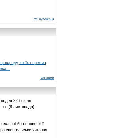
Усі публікації
ущі народу, як їх пережив
жка...
Усі книги
еділі 22-ї після
ого (8 листопада).
ославної богословської
про євангельське читання