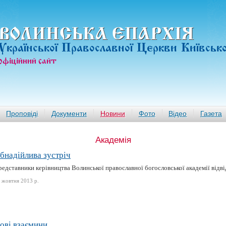
ВОЛИНСЬКА ЄПАРХIЯ
Української Православної Церкви Київськ
офiцiйний сайт
Проповіді
Документи
Новини
Фото
Відео
Газета
Академія
бнадійлива зустріч
редставники керівництва Волинської православної богословської академії від
 жовтня 2013 р.
ові взаємини