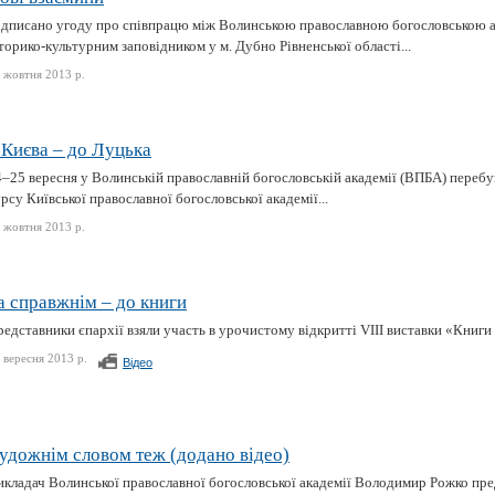
ідписано угоду про співпрацю між Волинською православною богословською 
торико-культурним заповідником у м. Дубно Рівненської області...
 жовтня 2013 р.
 Києва – до Луцька
–25 вересня у Волинській православній богословській академії (ВПБА) перебув
рсу Київської православної богословської академії...
 жовтня 2013 р.
а справжнім – до книги
едставники єпархії взяли участь в урочистому відкритті VIII виставки «Книги 
 вересня 2013 р.
Відео
удожнім словом теж (додано відео)
икладач Волинської православної богословської академії Володимир Рожко пре