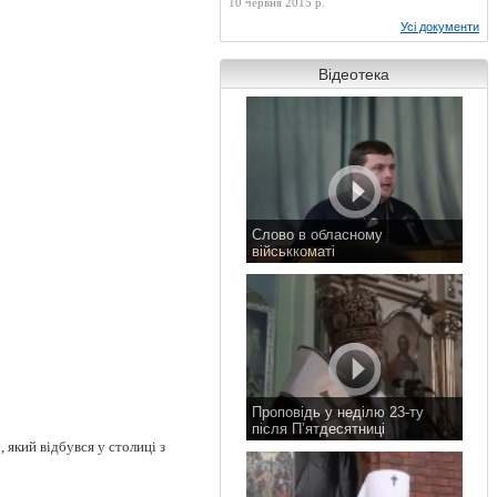
10 червня 2015 р.
Усі документи
Відеотека
Слово в обласному
військкоматі
11 листопада 2015 р.
Проповідь у неділю 23-ту
після П’ятдесятниці
 який відбувся у столиці з
8 листопада 2015 р.