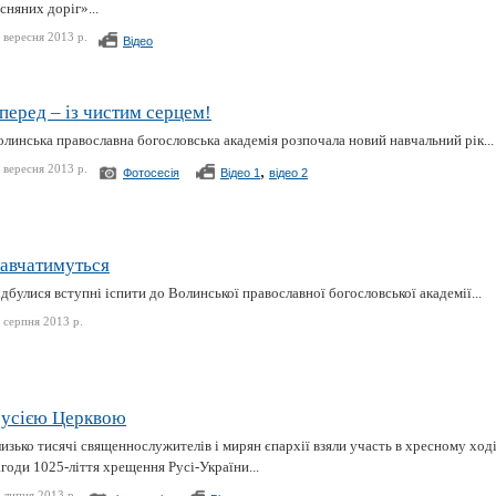
сняних доріг»...
 вересня 2013 р.
Відео
перед – із чистим серцем!
линська православна богословська академія розпочала новий навчальний рік...
 вересня 2013 р.
,
Фотосесія
Відео 1
відео 2
авчатимуться
дбулися вступні іспити до Волинської православної богословської академії...
 серпня 2013 р.
 усією Церквою
изько тисячі священнослужителів і мирян єпархії взяли участь в хресному ході,
годи 1025-ліття хрещення Русі-України...
 липня 2013 р.