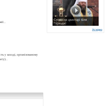
Слово на цвинтарі біля
ії...
Гаразджі
7 листопада 2015 р.
Усі відео
ть у заході, організованому
ту)...