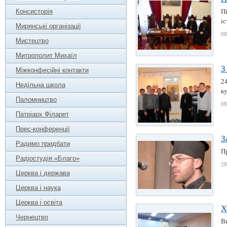
Консисторія
П
іс
Мирянські організації
08
Мистецтво
Митрополит Михаїл
З
Міжконфесійні контакти
24
Недільна школа
ку
Паломництво
08
Патріарх Філарет
Прес-конференції
З
Радимо придбати
Пр
Радіостудія «Благо»
28
Церква і держава
Церква і наука
Церква і освіта
Х
Чернецтво
В