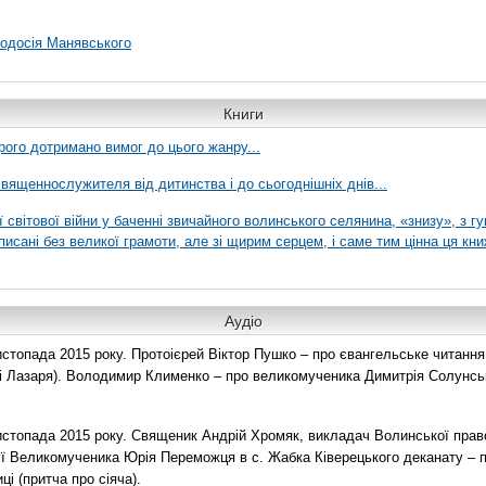
еодосія Манявського
Книги
рого дотримано вимог до цього жанру...
вященнослужителя від дитинства і до сьогоднішніх днів...
ї світової війни у баченні звичайного волинського селянина, «знизу», з г
писані без великої грамоти, але зі щирим серцем, і саме тим цінна ця кни
Аудіо
топада 2015 року. Протоієрей Віктор Пушко – про євангельське читання н
о і Лазаря). Володимир Клименко – про великомученика Димитрія Солунськ
стопада 2015 року. Священик Андрій Хромяк, викладач Волинської прав
ії Великомученика Юрія Переможця в с. Жабка Ківерецького деканату – 
ці (притча про сіяча).