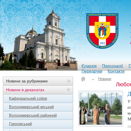
Єпархія
Персоналії
П
Передруки
Контакти
→
Новини
Новини за рубриками
Любом
Новини в деканатах
Д
Кафедральний собор
У
Володимирський міський
є
м
Володимирський районний
М
Горохівський
24