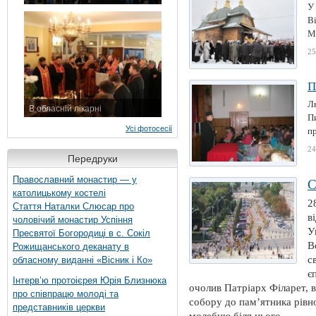
У
7 листопада 2015 р.
В
Ми
25
П
Л
В обласній лікарні
П
3 листопада 2015 р.
Усі фотосесії
пр
24
Передруки
Православний монастир — у
С
католицькому костелі
2
Стаття Наталки Слюсар про
в
чоловічий монастир Успіння
У
Пресвятої Богородиці в с. Сокіл
В
Рожищанського деканату в
с
обласному виданні «Вісник і Ко»
є
Інтерв’ю протоієрея Юрія Близнюка
очолив Патріарх Філарет, 
про співпрацю молоді та
собору до пам’ятника рівн
представників церкви