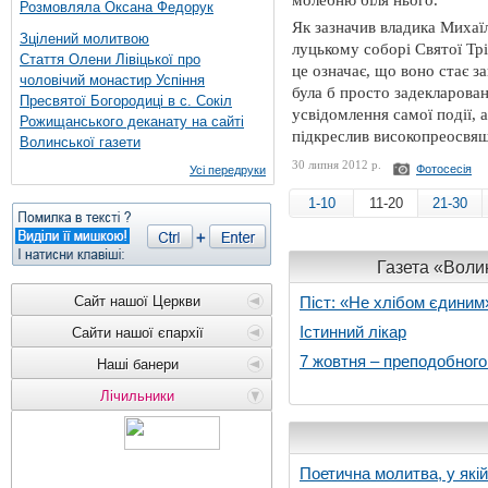
молебню біля нього.
Розмовляла Оксана Федорук
Як зазначив владика Михаїл
Зцілений молитвою
луцькому соборі Святої Трі
Стаття Олени Лівіцької про
це означає, що воно стає 
чоловічий монастир Успіння
була б просто задекларова
Пресвятої Богородиці в с. Сокіл
усвідомлення самої події, 
Рожищанського деканату на сайті
підкреслив високопреосвя
Волинської газети
30 липня 2012 р.
Фотосесія
Усі передруки
1-10
11-20
21-30
Газета «Волин
Сайт нашої Церкви
Піст: «Не хлібом єдиним
Істинний лікар
Сайти нашої єпархії
7 жовтня – преподобног
Наші банери
Лічильники
Поетична молитва, у які