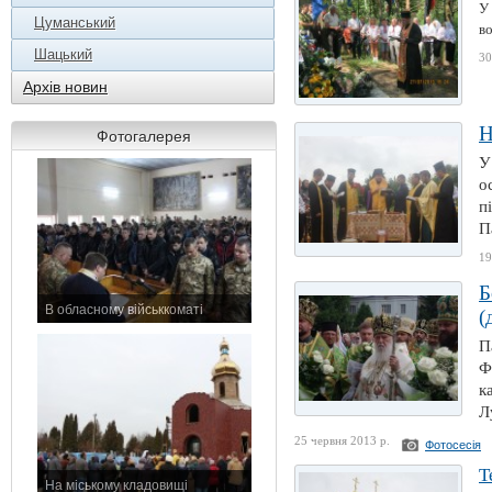
У
Цуманський
во
Шацький
30
Архів новин
Н
Фотогалерея
У
о
п
П
19
Б
В обласному військкоматі
(
11 листопада 2015 р.
П
Ф
к
Л
25 червня 2013 р.
Фотосесія
Т
На міському кладовищі