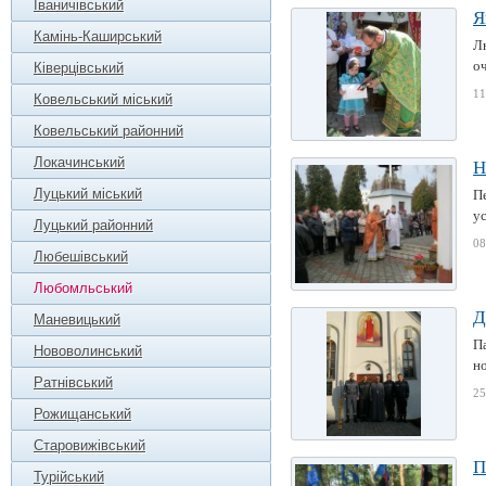
Іваничівський
Я
Камінь-Каширський
Л
оч
Ківерцівський
11
Ковельський міський
Ковельський районний
Локачинський
Н
Луцький міський
П
ус
Луцький районний
08
Любешівський
Любомльський
Д
Маневицький
П
Нововолинський
но
Ратнівський
25
Рожищанський
Старовижівський
П
Турійський