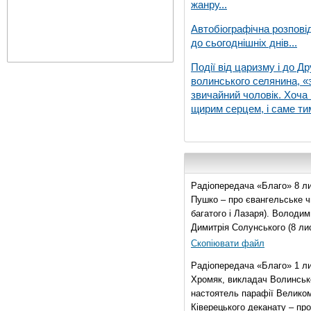
жанру...
Автобіографічна розпові
до сьогоднішніх днів...
Події від царизму і до Др
волинського селянина, «з
звичайний чоловік. Хоча 
щирим серцем, і саме тим
Радіопередача «Благо» 8 ли
Пушко – про євангельське чи
багатого і Лазаря). Володи
Димитрія Солунського (8 ли
Скопіювати файл
Радіопередача «Благо» 1 л
Хромяк, викладач Волинсько
настоятель парафії Велико
Ківерецького деканату – про