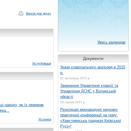
Версія для друку
Увесь календар
Документи
Усі публікації
Укази єпархіального архієрея в 2015
р.
02 листопада 2015 р.
Звернення Управління єпархії та
Управління ДСНС у Волинській
області
18 серпня 2015 р.
ущі народу, як їх пережив
Резолюція міжнародної науково-
жка...
практичної конференції на тему:
Усі книги
«Християнська традиція Київської
Русі»*