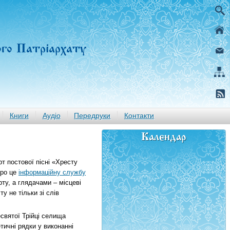
ого Патріархату
Книги
Аудіо
Передруки
Контакти
Календар
т постової пісні «Хресту
Про це
інформаційну службу
ту, а глядачами – місцеві
у не тільки зі слів
святої Трійці селища
тичні рядки у виконанні