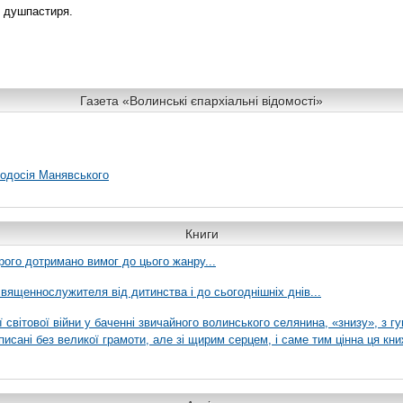
ст душпастиря.
Газета «Волинські єпархіальні відомості»
еодосія Манявського
Книги
рого дотримано вимог до цього жанру...
вященнослужителя від дитинства і до сьогоднішніх днів...
ї світової війни у баченні звичайного волинського селянина, «знизу», з г
писані без великої грамоти, але зі щирим серцем, і саме тим цінна ця кни