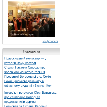
7 листопада 2015 р.
В обласній лікарні
3 листопада 2015 р.
Усі фотосесії
Передруки
Православний монастир — у
католицькому костелі
Стаття Наталки Слюсар про
чоловічий монастир Успіння
Пресвятої Богородиці в с. Сокіл
Рожищанського деканату в
обласному виданні «Вісник і Ко»
Інтерв’ю протоієрея Юрія Близнюка
про співпрацю молоді та
представників церкви
Розмовляла Оксана Федорук