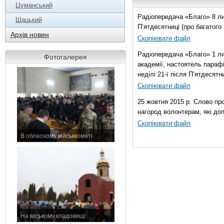
Цуманський
Радіопередача «Благо» 8 лис
Шацький
П’ятдесятниці (про багатог
Архів новин
Скопіювати файл
Радіопередача «Благо» 1 ли
Фотогалерея
академії, настоятель параф
неділі 21-ї після П’ятдесятни
Скопіювати файл
25 жовтня 2015 р. Слово пр
нагород волонтерам, які до
Скопіювати файл
В обласному військкоматі
11 листопада 2015 р.
На міському кладовищі