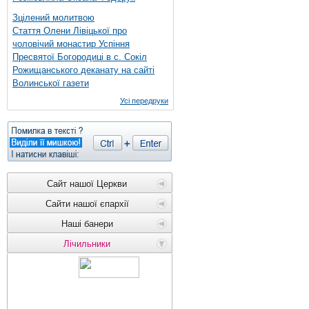
Зцілений молитвою
Стаття Олени Лівіцької про
чоловічий монастир Успіння
Пресвятої Богородиці в с. Сокіл
Рожищанського деканату на сайті
Волинської газети
Усі передруки
Сайт нашої Церкви
Сайти нашої єпархії
Наші банери
Лічильники