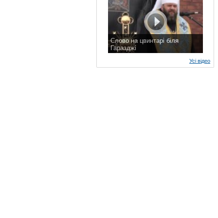
Слово на цвинтарі біля
Гаразджі
7 листопада 2015 р.
Усі відео