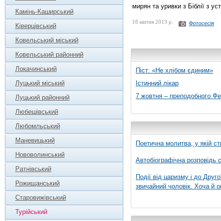
мирян та уривки з Біблії з у
Камінь-Каширський
18 квітня 2013 р.
Фотосесія
Ківерцівський
Ковельський міський
Ковельський районний
Локачинський
Піст: «Не хлібом єдиним»
Луцький міський
Істинний лікар
7 жовтня – преподобного Ф
Луцький районний
Любешівський
Любомльський
Маневицький
Поетична молитва, у якій ст
Нововолинський
Автобіографічна розповідь с
Ратнівський
Події від царизму і до Друго
Рожищанський
звичайний чоловік. Хоча й о
Старовижівський
Турійський