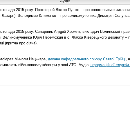
Аудіо
топада 2015 року. Протоієрей Віктор Пушко – про євангельське читання н
о і Лазаря). Володимир Клименко – про великомученика Димитрія Солунськ
стопада 2015 року. Священик Андрій Хромяк, викладач Волинської прав
ії Великомученика Юрія Переможця в с. Жабка Ківерецького деканату – 
ці (притча про сіяча).
отоієрея Миколи Нецькара,
декана
кафедрального собору Святої Трійці
, 
помагають військовослужбовцям у зоні АТО. Аудіо
інформаційної служби 