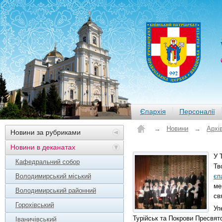
Єпархія
Персоналії
→
Новини
→
Архі
Новини за рубриками
Новини в деканатах
У 
Кафедральний собор
Тв
Володимирський міський
єп
ме
Володимирський районний
св
Горохівський
Уп
Турійськ та Покрови Пресвято
Іваничівський