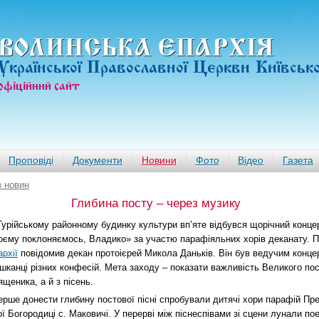
ВОЛИНСЬКА ЄПАРХIЯ
Української Православної Церкви Київськ
офiцiйний сайт
Проповіді
Документи
Новини
Фото
Відео
Газета
в новин
Глибина посту – через музику
Турійському районному будинку культури вп’яте відбувся щорічний концер
оєму поклоняємось, Владико» за участю парафіяльних хорів деканату. 
архії
повідомив декан протоієрей Микола Даньків. Він був ведучим концер
шканці різних конфесій. Мета заходу – показати важливість Великого пост
ященика, а й з пісень.
ерше донести глибину постової пісні спробували дитячі хори парафій Пре
ї Богородиці с. Маковичі. У перерві між піснеспівами зі сцени лунали пое