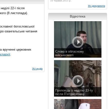
10 червня 2015 р.
Усі документи
еділі 22-ї після
ого (8 листопада).
Відеотека
ославної богословської
про євангельське читання
на врученні церковних
Слово в обласному
єпархії
.
військкоматі
11 листопада 2015 р.
Усі аудіо
Проповідь у неділю 23-ту
після П’ятдесятниці
8 листопада 2015 р.