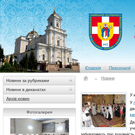
Єпархія
Персоналії
→
Новини
Новини за рубриками
Новини в деканатах
У 
Архів новин
У
дв
Фотогалерея
ка
Дв
уч
забуватимуть про духовність