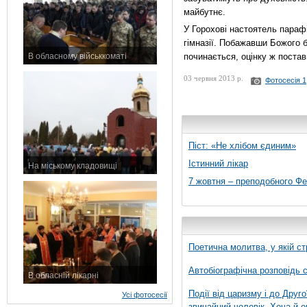
майбутнє.
У Горохові настоятель параф
гімназії. Побажавши Божого 
В обласному військкоматі
починається, оцінку ж постав
11 листопада 2015 р.
03 червня 2013 р.
Фотосесія 1
Піст: «Не хлібом єдиним»
Істинний лікар
На міському кладовищі
7 листопада 2015 р.
7 жовтня – преподобного Ф
Поетична молитва, у якій ст
Автобіографічна розповідь с
В обласній лікарні
3 листопада 2015 р.
Події від царизму і до Друго
Усі фотосесії
звичайний чоловік. Хоча й о