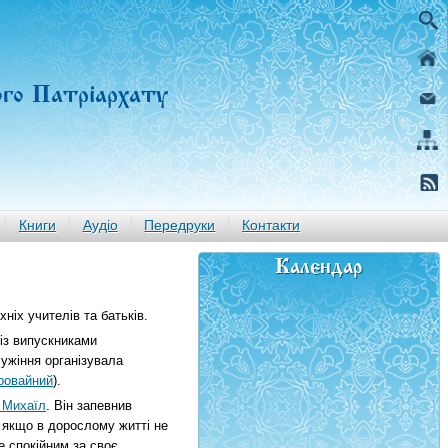
ого Патріархату
Книги
Аудіо
Передруки
Контакти
Календар
ніх учителів та батьків.
із випускниками
лужіння організувала
ровайний
).
 Михаїл
. Він запевнив
 якщо в дорослому житті не
е спокійним за своє