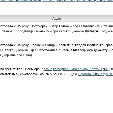
Аудіо
топада 2015 року. Протоієрей Віктор Пушко – про євангельське читання н
о і Лазаря). Володимир Клименко – про великомученика Димитрія Солунськ
стопада 2015 року. Священик Андрій Хромяк, викладач Волинської прав
ії Великомученика Юрія Переможця в с. Жабка Ківерецького деканату – 
ці (притча про сіяча).
отоієрея Миколи Нецькара,
декана
кафедрального собору Святої Трійці
, 
помагають військовослужбовцям у зоні АТО. Аудіо
інформаційної служби 