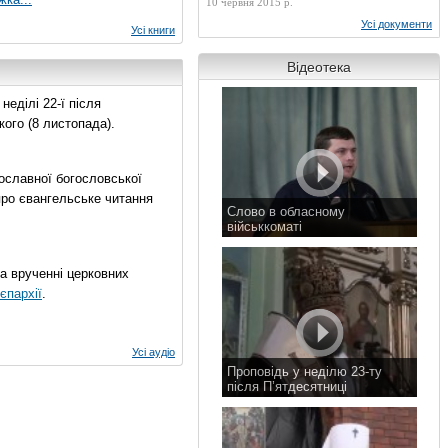
10 червня 2015 р.
Усі документи
Усі книги
Відеотека
еділі 22-ї після
ого (8 листопада).
ославної богословської
про євангельське читання
Слово в обласному
військкоматі
11 листопада 2015 р.
на врученні церковних
єпархії
.
Усі аудіо
Проповідь у неділю 23-ту
після П’ятдесятниці
8 листопада 2015 р.