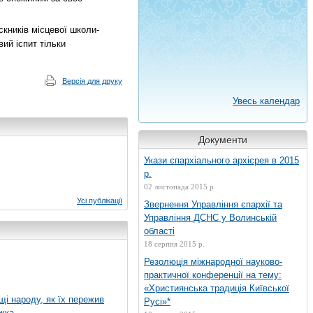
кників місцевої школи-
ий іспит тільки
Версія для друку
Увесь календар
Документи
Укази єпархіального архієрея в 2015
р.
02 листопада 2015 р.
Усі публікації
Звернення Управління єпархії та
Управління ДСНС у Волинській
області
18 серпня 2015 р.
Резолюція міжнародної науково-
практичної конференції на тему:
«Християнська традиція Київської
ущі народу, як їх пережив
Русі»*
жка...