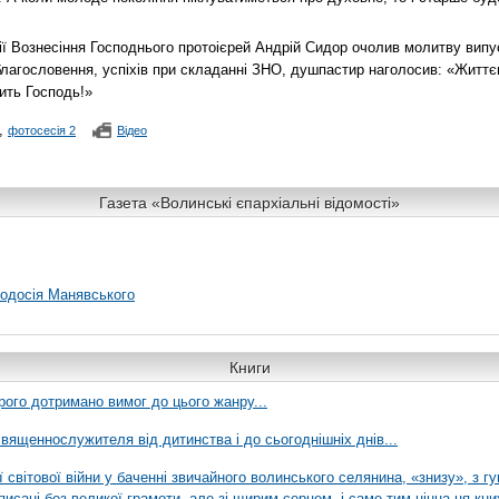
ії Вознесіння Господнього протоієрей Андрій Сидор очолив молитву випус
благословення, успіхів при складанні ЗНО, душпастир наголосив: «Життєв
ить Господь!»
,
фотосесія 2
Відео
Газета «Волинські єпархіальні відомості»
еодосія Манявського
Книги
рого дотримано вимог до цього жанру...
вященнослужителя від дитинства і до сьогоднішніх днів...
ї світової війни у баченні звичайного волинського селянина, «знизу», з г
писані без великої грамоти, але зі щирим серцем, і саме тим цінна ця кни