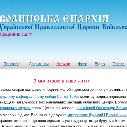
ВОЛИНСЬКА ЄПАРХIЯ
Української Православної Церкви Київськ
офiцiйний сайт
Проповіді
Документи
Новини
Фото
Відео
Газета
З молитвою в нове життя
храмах єпархії відправили подячні молебні для цьогорічних випускників, їх
луцькому кафедральному соборі Святої Трійці
молитву подяки піднесено 
анадцяти загальноосвітніх навчальних закладів обласного центру. Богос
пеланська служба
єпархії (старший капелан
протоієрей Олександр Безко
а молебні під час Всенічної відслужив
митрополит Луцький і Волинський
орашніх школярів, що вони здолають усі труднощі, якщо будуть з Богом,
. А коли молоде покоління піклуватиметься про духовне, то і старше буд