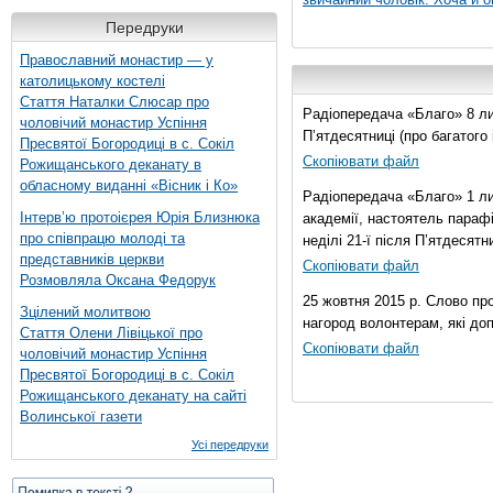
Передруки
Православний монастир — у
католицькому костелі
Стаття Наталки Слюсар про
Радіопередача «Благо» 8 лис
чоловічий монастир Успіння
П’ятдесятниці (про багатог
Пресвятої Богородиці в с. Сокіл
Скопіювати файл
Рожищанського деканату в
обласному виданні «Вісник і Ко»
Радіопередача «Благо» 1 ли
Інтерв’ю протоієрея Юрія Близнюка
академії, настоятель параф
про співпрацю молоді та
неділі 21-ї після П’ятдесятни
представників церкви
Скопіювати файл
Розмовляла Оксана Федорук
25 жовтня 2015 р. Слово пр
Зцілений молитвою
нагород волонтерам, які до
Стаття Олени Лівіцької про
Скопіювати файл
чоловічий монастир Успіння
Пресвятої Богородиці в с. Сокіл
Рожищанського деканату на сайті
Волинської газети
Усі передруки