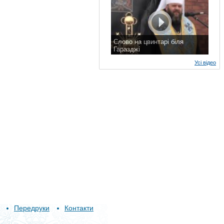
Слово на цвинтарі біля
Гаразджі
7 листопада 2015 р.
Усі відео
Передруки
Контакти