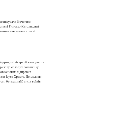
рганізували й очолили
жителі Римсько-Католицької
ільники вшанували хресні
держадміністрації взяв участь
призову молодих волинян до
Мовчанюком відправив
зки Ісуса Христа. До молитви
ті, батьки майбутніх воїнів.