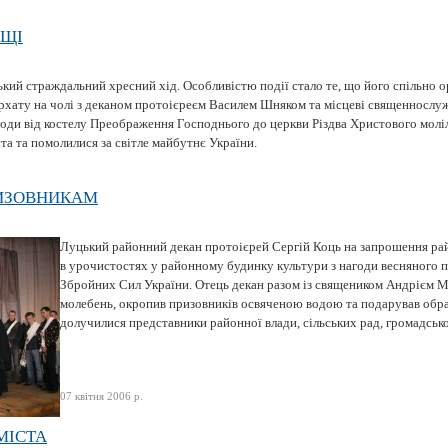
ИЩІ
кий страждальний хресний хід. Особливістю події стало те, що його спільно о
рхату на чолі з деканом протоієреєм Василем Шняком та місцеві священнослу
 ходи від костелу Преображення Господнього до церкви Різдва Христового мол
а та помолилися за світле майбутнє України.
ИЗОВНИКАМ
Луцький районний декан протоієрей Сергій Коць на запрошення рай
в урочистостях у районному будинку культури з нагоди весняного 
Збройних Сил України. Отець декан разом із священиком Андрієм 
молебень, окропив призовників освяченою водою та подарував обра
долучилися представники районної влади, сільських рад, громадськос
07 квітня 2006 р.
МІСТА