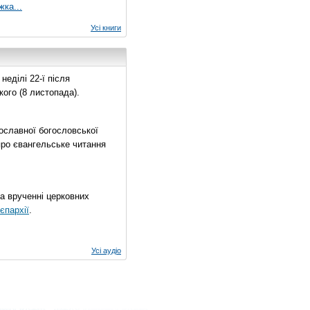
жка...
Усі книги
еділі 22-ї після
ого (8 листопада).
ославної богословської
про євангельське читання
на врученні церковних
єпархії
.
Усі аудіо