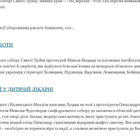
оборі Святої Трійці: нижній храм – 7.00, верхній – 9.00. Ось перелік найваж
ого.
я (Соборування) для всіх бажаючих, хто...
РБОТИ
го собору Святої Трійці протоієрей Микола Нецькар та ієромонах Іов (Богуш
 пам’яті й скорботи, яке відбулося біля пам’ятника на меморіалі обласного цен
чних українців з території Холмщини, Підляшшя, Надсяння, Лемківщини, Бойківщ
У ДИТЯЧІЙ ЛІКАРНІ
кого і Волинського Михаїла капелани Луцька на чолі з протоієреєм Олександр
ителя Миколая Чудотворця з кафедрального собору до каплички в обласній дитя
, тож хворі діти, батьки, медперсонал матимуть змогу приступити до неї, благ
сення мощей отець Олександр з капеланами відправив акафіст святому. Він заз
і – необхідно не втрачати віри та надії, а з палкою молитвою приступати до Бог