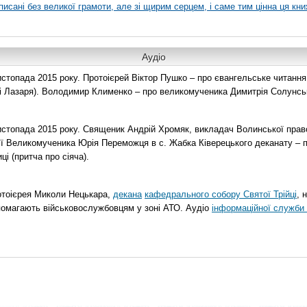
писані без великої грамоти, але зі щирим серцем, і саме тим цінна ця кни
Аудіо
топада 2015 року. Протоієрей Віктор Пушко – про євангельське читання н
о і Лазаря). Володимир Клименко – про великомученика Димитрія Солунськ
стопада 2015 року. Священик Андрій Хромяк, викладач Волинської прав
ії Великомученика Юрія Переможця в с. Жабка Ківерецького деканату – 
ці (притча про сіяча).
отоієрея Миколи Нецькара,
декана
кафедрального собору Святої Трійці
, 
помагають військовослужбовцям у зоні АТО. Аудіо
інформаційної служби 