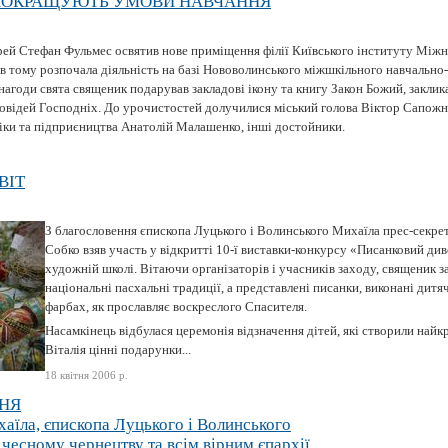
ПОКРАЩУЮТЬ УМОВИ НАВЧАННЯ
ей Стефан Фульмес освятив нове приміщення філії Київського інституту Міжн
ів тому розпочала діяльність на базі Нововолинського міжшкільного навчально
 нагоди свята священик подарував закладові ікону та книгу Закон Божий, закли
повідей Господніх. До урочистостей долучилися міський голова Віктор Сапожні
ки та підприєництва Анатолій Малашенко, інші достойники.
ВІТ
З благословення єпископа Луцького і Волинського Михаїла прес-секрет
Собко взяв участь у відкритті 10-ї виставки-конкурсу «Писанковий див
художній школі. Вітаючи організаторів і учасників заходу, священик з
національні пасхальні традиції, а представлені писанки, виконані дитя
фарбах, як прославляє воскреслого Спасителя.
Насамкінець відбулася церемонія відзначення дітей, які створили найк
Віталія цінні подарунки...
18 квітня 2006 р.
НЯ
їла, єпископа Луцького і Волинського
чесному чернецтву та всім вірним єпархії