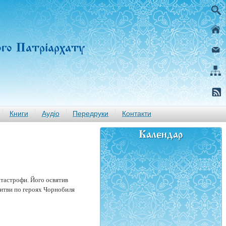
ого Патріархату
Книги
Аудіо
Передруки
Контакти
Календар
атастрофи. Його освятив
литви по героях Чорнобиля