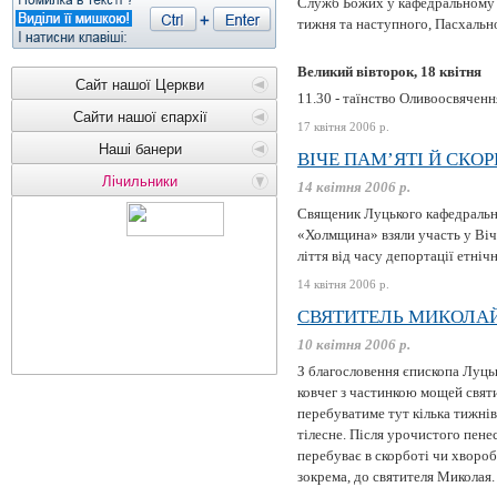
Служб Божих у кафедральному с
тижня та наступного, Пасхальн
Великий вівторок, 18 квітня
Сайт нашої Церкви
11.30 - таїнство Оливоосвяченн
Сайти нашої єпархії
17 квітня 2006 р.
Наші банери
ВІЧЕ ПАМ’ЯТІ Й СКО
Лічильники
14 квітня 2006 р.
Священик Луцького кафедрально
«Холмщина» взяли участь у Віче
ліття від часу депортації етні
14 квітня 2006 р.
СВЯТИТЕЛЬ МИКОЛАЙ 
10 квітня 2006 р.
З благословення єпископа Луць
ковчег з частинкою мощей свят
перебуватиме тут кілька тижнів
тілесне. Після урочистого пене
перебуває в скорботі чи хвороб
зокрема, до святителя Миколая.