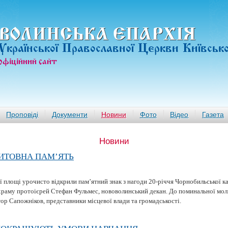
ВОЛИНСЬКА ЄПАРХIЯ
Української Православної Церкви Київськ
офiцiйний сайт
Проповіді
Документи
Новини
Фото
Відео
Газета
Новини
ИТОВНА ПАМ’ЯТЬ
 площі урочисто відкрили пам’ятний знак з нагоди 20-річчя Чорнобильської к
храму протоієрей Стефан Фульмес, нововолинський декан. До поминальної мо
ор Сапожніков, представники місцевої влади та громадськості.