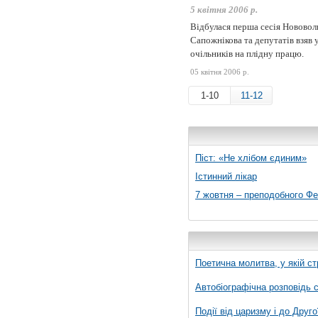
5 квітня 2006 р.
Відбулася перша сесія Нововоли
Сапожнікова та депутатів взяв
очільників на плідну працю.
05 квітня 2006 р.
1-10
11-12
Піст: «Не хлібом єдиним»
Істинний лікар
7 жовтня – преподобного Ф
Поетична молитва, у якій ст
Автобіографічна розповідь с
Події від царизму і до Друго