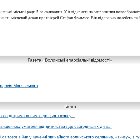
нської міської ради 5-го скликання. У її відкритті на запрошення новообраног
 участь місцевий декан протоієрей Стефан Фульмес. Він відправив молебень та
Газета «Волинські єпархіальні відомості»
еодосія Манявського
Книги
рого дотримано вимог до цього жанру...
вященнослужителя від дитинства і до сьогоднішніх днів...
ї світової війни у баченні звичайного волинського селянина, «знизу», з г