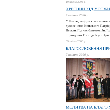
10 квітня 2006 р.
ХРЕСНИЙ ХІД У РОЖ
9 квітня 2006 р.
У Рожищі відбувся загальномісь
духовенство Київського Патріа
Церкви. Під час благоговійної
страждання Господа Ісуса Христ
09 квітня 2006 р.
БЛАГОСЛОВЕННЯ ПР
7 квітня 2006 р.
МОЛИТВА НА БЛАГО 