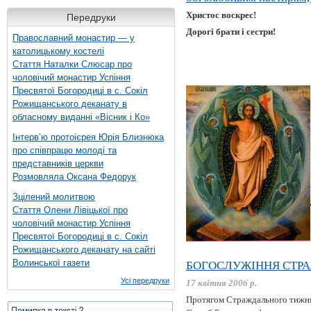
Христос воскрес!
Передруки
Дорогі брати і сестри!
Православний монастир — у
католицькому костелі
Стаття Наталки Слюсар про
чоловічий монастир Успіння
Пресвятої Богородиці в с. Сокіл
Рожищанського деканату в
обласному виданні «Вісник і Ко»
Інтерв’ю протоієрея Юрія Близнюка
про співпрацю молоді та
представників церкви
Розмовляла Оксана Федорук
Зцілений молитвою
Стаття Олени Лівіцької про
чоловічий монастир Успіння
Пресвятої Богородиці в с. Сокіл
Рожищанського деканату на сайті
Волинської газети
БОГОСЛУЖІННЯ СТР
Усі передруки
17 квітня 2006 р.
Протягом Страждального тижня 