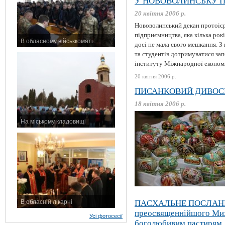
У НОВОВОЛИНСЬКУ 
20 квітня 2006 р.
Нововолинський декан протоієр
підприємництва, яка кілька рок
В обласному військкоматі
досі не мала свого мешкання. З
11 листопада 2015 р.
та студентів дотримуватися за
інституту Міжнародної економі
20 квітня 2006 р.
ПИСАНКОВИЙ ДИВОС
18 квітня 2006 р.
На міському кладовищі
7 листопада 2015 р.
В обласній лікарні
ПАCХАЛЬНЕ ПОСЛАН
3 листопада 2015 р.
преосвященнійшого Миха
Усі фотосесії
боголюбивим пастирям, 