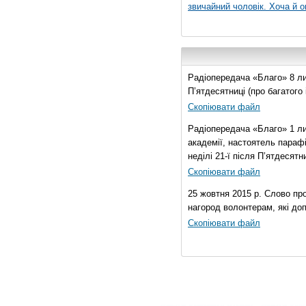
звичайний чоловік. Хоча й о
Радіопередача «Благо» 8 лис
П’ятдесятниці (про багатог
Скопіювати файл
Радіопередача «Благо» 1 ли
академії, настоятель параф
неділі 21-ї після П’ятдесятни
Скопіювати файл
25 жовтня 2015 р. Слово пр
нагород волонтерам, які до
Скопіювати файл