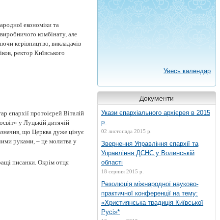
ародної економіки та
-виробничого комбінату, але
каючи керівництво, викладачів
ков, ректор Київського
Увесь календар
Документи
Укази єпархіального архієрея в 2015
ар єпархії протоієрей Віталій
р.
освіт» у Луцькій дитячій
азначив, що Церква дуже цінує
02 листопада 2015 р.
чими руками, – це молитва у
Звернення Управління єпархії та
Управління ДСНС у Волинській
ращі писанки. Окрім отця
області
18 серпня 2015 р.
Резолюція міжнародної науково-
практичної конференції на тему:
«Християнська традиція Київської
Русі»*