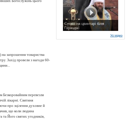
ливіших Богослужінь цього
Слово на цвинтарі біля
Гаразджі
7 листопада 2015 р.
Усі відео
) на запрошення товариства
тру. Захід провели з нагоди 60-
ини...
ом Безкоровайним перевезли
чій лікарні. Святиня
аючи про зцілення духовне й
начив, що коли людина
а та Його святих угодників,