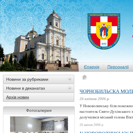
Єпархія
Персоналії
Новини за рубриками
Новини в деканатах
ЧОРНОБИЛЬСКА МОЛ
Архів новин
26 квітня 2006 р.
У Нововолинську біля пожежної
Фотогалерея
настоятель Свято-Духівського 
долучилися міський голова Вікт
26 квітня 2006 р.