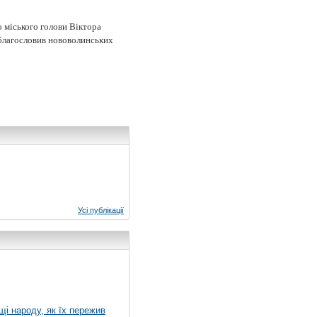
о міського голови Віктора
 благословив нововолинських
Усі публікації
ущі народу, як їх пережив