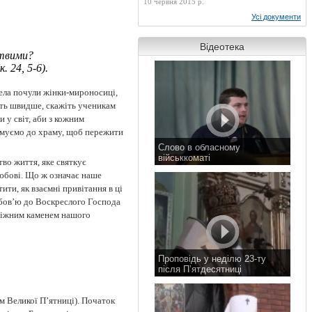
10 червня 2015 р.
Усі документи
Відеотека
твими?
 24, 5-6).
ела почули жінки-мироносиці,
ть швидше, скажіть ученикам
 у світ, аби з кожним
рямуємо до храму, щоб пережити
Слово в обласному
військкоматі
тво життя, яке святкує
11 листопада 2015 р.
любові. Що ж означає наше
ти, як взаємні привітання в ці
юбов’ю до Воскреслого Господа
аріжним каменем нашого
Проповідь у неділю 23-ту
після П’ятдесятниці
8 листопада 2015 р.
 Великої П’ятниці). Початок