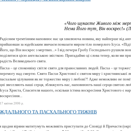
«Чого шукаєте Живого між мер
Нема Його тут, Він воскрес!» (Лк.
Радісним тремтінням наповнює нас ця хвилююча новина, яку найперше від анг
прийшовши за юдейським звичаєм помазати миром тіло померлого Ісуса. «Піді
Його, що Він воскрес з мертвих...» І від печери Гробу Господнього рушили вони
поділитися цією ангельською звісткою. Пригадаймо ці слова тепер, коли ми п
радість Великоднього свята.
Пасха – це споконвіку світле свято для православних людей. Пасха – це торжес
перемогу над смертю. Свято Пасхи Христової є святом миру і християнської 
пасхальне цілування як не торжество миру і любові?! Адже неможливо не поміти
дні звеселяють наші серця, зближують нас, наповнюють наші серця святою л
Ісуса Христа, Спасителя нашого, оскільки істина воскресіння Христового є н
воскресіння...
17 квітня 2006 р.
АЖДАЛЬНОГО ТА ПАСХАЛЬНОГО ТИЖНІВ
щодня віряни матитумуть можливіть приступати до Сповіді й Причастя (окрім