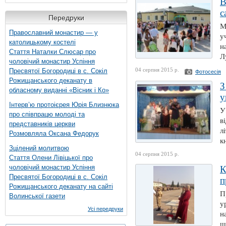
В
с
Передруки
М
Православний монастир — у
у
католицькому костелі
н
Стаття Наталки Слюсар про
Л
чоловічий монастир Успіння
04 серпня 2015 р.
Пресвятої Богородиці в с. Сокіл
Фотосесія
Рожищанського деканату в
З
обласному виданні «Вісник і Ко»
у
Інтерв’ю протоієрея Юрія Близнюка
У
про співпрацю молоді та
в
представників церкви
л
Розмовляла Оксана Федорук
к
Зцілений молитвою
04 серпня 2015 р.
Стаття Олени Лівіцької про
чоловічий монастир Успіння
К
Пресвятої Богородиці в с. Сокіл
п
Рожищанського деканату на сайті
П
Волинської газети
у
Усі передруки
н
щ