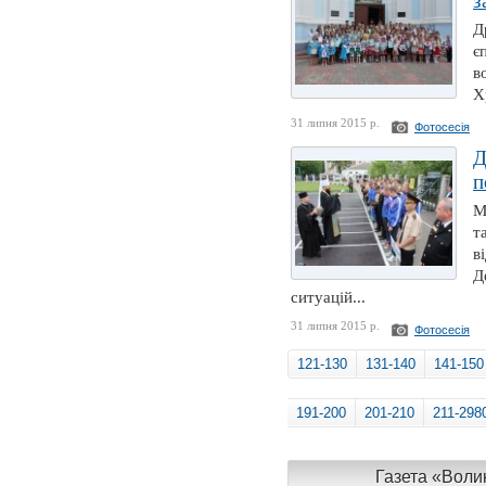
з
Д
є
в
Х
31 липня 2015 р.
Фотосесія
Д
п
М
т
в
Д
ситуацій...
31 липня 2015 р.
Фотосесія
121-130
131-140
141-150
191-200
201-210
211-298
Газета «Волин