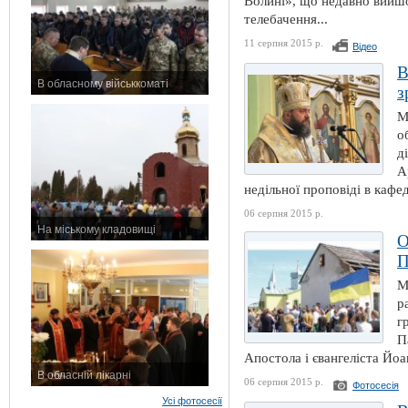
Волині», що недавно вийшо
телебачення...
11 серпня 2015 р.
Відео
В
В обласному військкоматі
з
11 листопада 2015 р.
М
о
д
А
недільної проповіді в кафе
06 серпня 2015 р.
На міському кладовищі
О
7 листопада 2015 р.
П
М
р
г
П
Апостола і євангеліста Йоа
В обласній лікарні
06 серпня 2015 р.
Фотосесія
3 листопада 2015 р.
Усі фотосесії