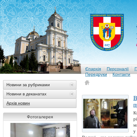
Єпархія
Персоналії
П
Передруки
Контакти
Новини за рубриками
Новини в деканатах
В
Архів новин
п
К
Фотогалерея
р
м
у