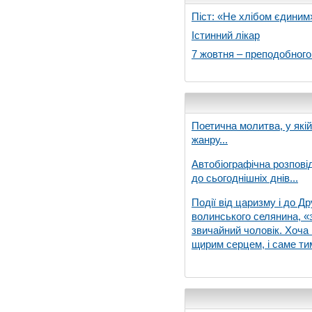
Піст: «Не хлібом єдиним
Істинний лікар
7 жовтня – преподобног
Поетична молитва, у які
жанру...
Автобіографічна розпові
до сьогоднішніх днів...
Події від царизму і до Др
волинського селянина, «з
звичайний чоловік. Хоча 
щирим серцем, і саме тим