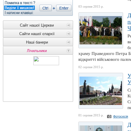
03 серпня 2015 р.
Д
п
Сайт нашої Церкви
Ч
Сайти нашої єпархії
Р
в
Наші банери
б
Лічильники
храму Праведного Петра Б
відкритті військового пал
02 серпня 2015 р.
У
У
С
К
С
п
01 серпня 2015 р.
Фотосесія
Д