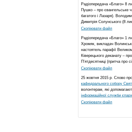
Радіопередача «Благо» 8 ли
Пушко – про євангельське чи
багатого і Лазаря). Володи
Димитрія Солунського (8 ли
Скопіювати файл
Радіопередача «Благо» 1 л
Хромяк, викладач Волинсько
настоятель парафії Велико
Ківерецького деканату – про
П’ятдесятниці (притча про сі
Скопіювати файл
25 жовтня 2015 р. Слово пр
кафедрального собору Свято
волонтерам, які допомагают
інформаційної служби єпарх
Скопіювати файл