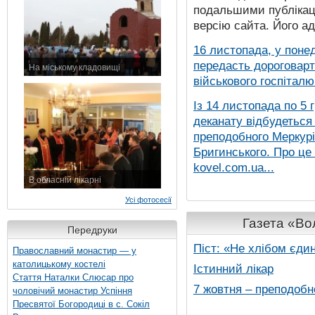
подальшими публікаці
версію сайта. Його а
16 листопада, у понед
передасть дороговарт
На міському кладовищі
військового госпіталю.
7 листопада 2015 р.
Із 14 листопада по 5 
деканату відбудеться
преподобного Меркурія
Бригинського. Про це
kovel.com.ua...
В обласній лікарні
3 листопада 2015 р.
Усі фотосесії
Газета «Вол
Передруки
Піст: «Не хлібом єди
Православний монастир — у
католицькому костелі
Істинний лікар
Стаття Наталки Слюсар про
7 жовтня – преподобн
чоловічий монастир Успіння
Пресвятої Богородиці в с. Сокіл