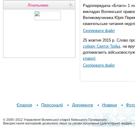
Лічильники
Радіопередача «Благо» 1 л
викладач Волинської правос
Великомученика Юрія Перем
євангельське читання неділі 
Скопіювати файл
25 жовтня 2015 р. Слово пр
собору Святої Трійці
, на вр
допомагають військовослуж
єпархії
.
Скопіювати файл
Єпархія
Персоналії
Документи
Новини
Фот
© 2005–2012 Управління Волинської єпархії Київського Патріархату
Використання матеріалів дозволено лише за умови посилання (для інтернет-видань 