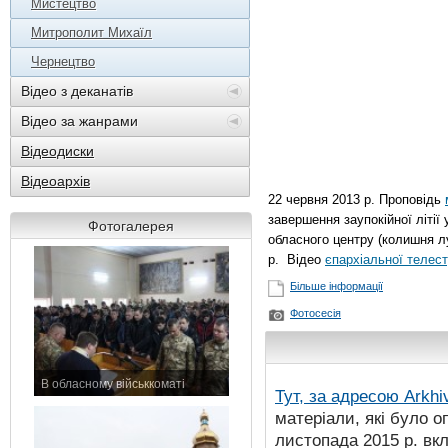
Мистецтво
Митрополит Михаїл
Чернецтво
Відео з деканатів
Відео за жанрами
Відеодиски
Відеоархів
22 червня 2013 р. Проповідь
завершення заупокійної літії
Фотогалерея
обласного центру (колишня л
р. Відео
єпархіальної телест
Більше інформації
Фотосесія
В обласному військкоматі
Тут, за адресою
Arkhi
11 листопада 2015 р.
матеріали, які було о
листопада 2015 р. вк