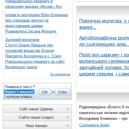
Рожищанського деканату в
обласному виданні «Вісник і Ко»
Інтерв’ю протоієрея Юрія Близнюка
Поетична молитва, у 
про співпрацю молоді та
представників церкви
жанру...
Розмовляла Оксана Федорук
Автобіографічна розп
Зцілений молитвою
до сьогоднішніх днів..
Стаття Олени Лівіцької про
чоловічий монастир Успіння
Події від царизму і д
Пресвятої Богородиці в с. Сокіл
волинського селянина,
Рожищанського деканату на сайті
звичайний чоловік. Хо
Волинської газети
щирим серцем, і саме 
Усі передруки
Радіопередача «Благо» 8 ли
Сайт нашої Церкви
євангельське читання неділі 
Сайти нашої єпархії
Володимир Клименко – про 
Скопіювати файл
Наші банери