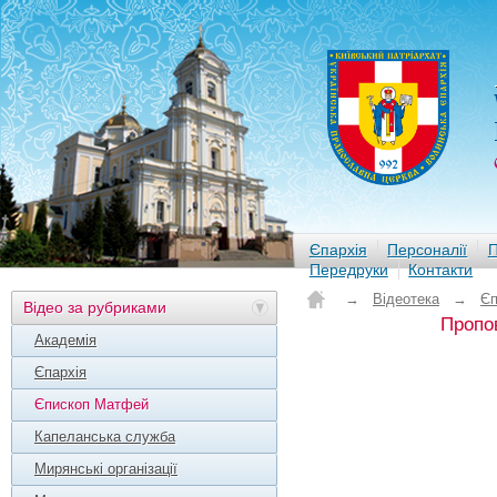
Єпархія
Персоналії
П
Передруки
Контакти
→
Відеотека
→
Єп
Відео за рубриками
Пропов
Академія
Єпархія
Єпископ Матфей
Капеланська служба
Мирянські організації