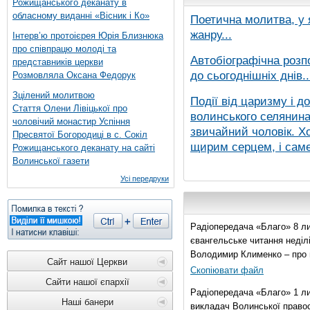
Рожищанського деканату в
обласному виданні «Вісник і Ко»
Поетична молитва, у 
жанру...
Інтерв’ю протоієрея Юрія Близнюка
про співпрацю молоді та
Автобіографічна розп
представників церкви
до сьогоднішніх днів..
Розмовляла Оксана Федорук
Зцілений молитвою
Події від царизму і д
Стаття Олени Лівіцької про
волинського селянина,
чоловічий монастир Успіння
звичайний чоловік. Хо
Пресвятої Богородиці в с. Сокіл
щирим серцем, і саме 
Рожищанського деканату на сайті
Волинської газети
Усі передруки
Радіопередача «Благо» 8 ли
євангельське читання неділі 
Володимир Клименко – про 
Сайт нашої Церкви
Скопіювати файл
Сайти нашої єпархії
Радіопередача «Благо» 1 л
Наші банери
викладач Волинської правос