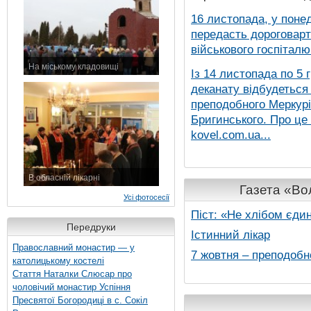
16 листопада, у понед
передасть дороговарт
військового госпіталю.
На міському кладовищі
Із 14 листопада по 5 
7 листопада 2015 р.
деканату відбудеться
преподобного Меркурія
Бригинського. Про це
kovel.com.ua...
В обласній лікарні
Газета «Вол
3 листопада 2015 р.
Усі фотосесії
Піст: «Не хлібом єди
Передруки
Істинний лікар
Православний монастир — у
7 жовтня – преподобн
католицькому костелі
Стаття Наталки Слюсар про
чоловічий монастир Успіння
Пресвятої Богородиці в с. Сокіл