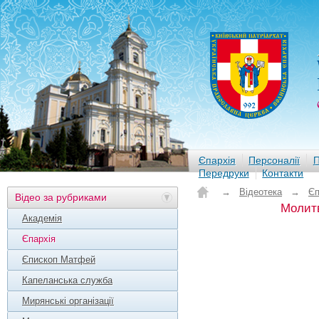
Єпархія
Персоналії
П
Передруки
Контакти
→
Відеотека
→
Єп
Відео за рубриками
Молитв
Академія
Єпархія
Єпископ Матфей
Капеланська служба
Мирянські організації