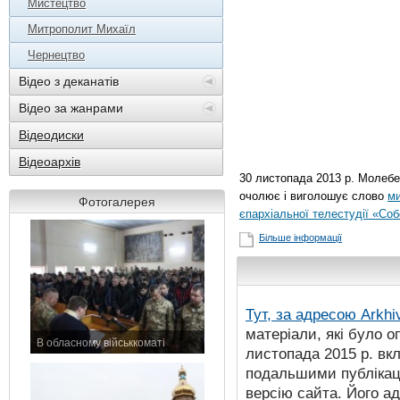
Мистецтво
Митрополит Михаїл
Чернецтво
Відео з деканатів
Відео за жанрами
Відеодиски
Відеоархів
30 листопада 2013 р. Молебе
очолює і виголошує слово
ми
Фотогалерея
єпархіальної телестудії «Со
Більше інформації
Тут, за адресою
Arkhi
матеріали, які було о
В обласному військкоматі
листопада 2015 р. вк
11 листопада 2015 р.
подальшими публікаці
версію сайта. Його а