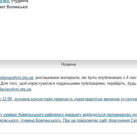
м'яка
, студента
жет Волинської
Новини
slaviavolyni.org.ua
, розташовано матеріали, які було опубліковано з 4 лис
 Для того, щоб користуватися подальшими публікаціями, перейдіть, будь
laviavolyni.org.ua
.
 о 12.00, духовна консисторія передасть дороговартісне медичне устатку
я у храмах Ковельського районного деканату відбудеться паломництво до
гівського, ігумена Бригинського. Про це повідомляє сайт благочиння Сer