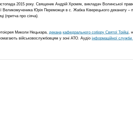
стопада 2015 року. Священик Андрій Хромяк, викладач Волинської прав
ії Великомученика Юрія Переможця в с. Жабка Ківерецького деканату – 
ці (притча про сіяча).
отоієрея Миколи Нецькара,
декана
кафедрального собору Святої Трійці
, 
помагають військовослужбовцям у зоні АТО. Аудіо
інформаційної служби 