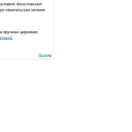
ославної богословської
про євангельське читання
на врученні церковних
єпархії
.
Усі аудіо