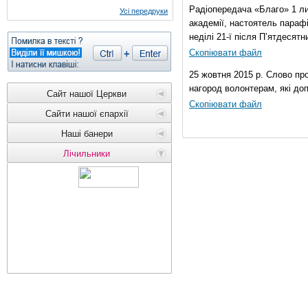
Радіопередача «Благо» 1 ли
Усі передруки
академії, настоятель параф
неділі 21-ї після П’ятдесятни
Скопіювати файл
25 жовтня 2015 р. Слово пр
нагород волонтерам, які до
Сайт нашої Церкви
Скопіювати файл
Сайти нашої єпархії
Наші банери
Лічильники