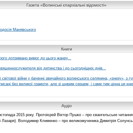
Газета «Волинські єпархіальні відомості»
еодосія Манявського
Книги
рого дотримано вимог до цього жанру...
вященнослужителя від дитинства і до сьогоднішніх днів...
ї світової війни у баченні звичайного волинського селянина, «знизу», з г
писані без великої грамоти, але зі щирим серцем, і саме тим цінна ця кни
Аудіо
топада 2015 року. Протоієрей Віктор Пушко – про євангельське читання н
о і Лазаря). Володимир Клименко – про великомученика Димитрія Солунськ