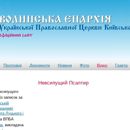
ВОЛИНСЬКА ЄПАРХIЯ
Української Православної Церкви Київськ
офiцiйний сайт
Проповіді
Документи
Новини
Фото
Відео
Газета
Невсипущий Псалтир
евсипущого
з записок за
ській
кадемії
та Луцького і
ра ВПБА
на
, викладача