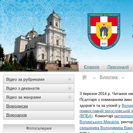
Єпархія
Персоналії
→
Відеотека
→
Відео за рубриками
Відео з деканатів
3 березня 2014 р. Читання н
Відео за жанрами
Псалтиря з поминанням імен і
здоров’я та за упокій у
Волин
Відеодиски
православній богословській а
Відеоархів
(ВПБА)
. Коментарі
митрополи
Волинського Михаїла
, ректо
священика Володимира Вакі
Фотогалерея