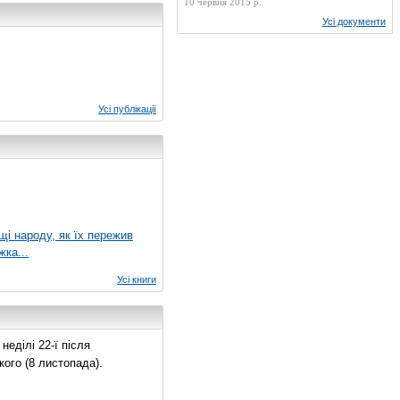
10 червня 2015 р.
Усі документи
Усі публікації
ущі народу, як їх пережив
жка...
Усі книги
еділі 22-ї після
ого (8 листопада).