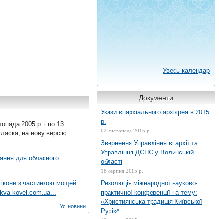
Увесь календар
Документи
Укази єпархіального архієрея в 2015
р.
топада 2005 р. і по 13
02 листопада 2015 р.
 ласка, на нову версію
Звернення Управління єпархії та
Управління ДСНС у Волинській
вання для обласного
області
18 серпня 2015 р.
 ікони з частинкою мощей
Резолюція міжнародної науково-
kva-kovel.com.ua...
практичної конференції на тему:
«Християнська традиція Київської
Усі новини
Русі»*