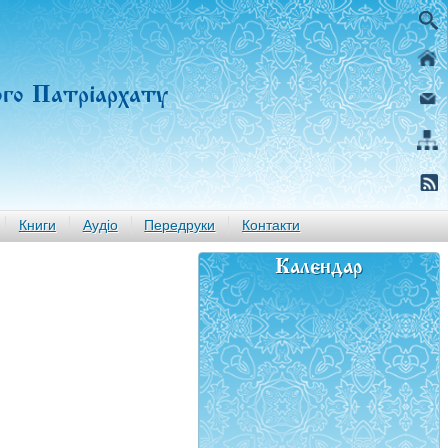
ого Патріархату
Книги
Аудіо
Передруки
Контакти
Календар