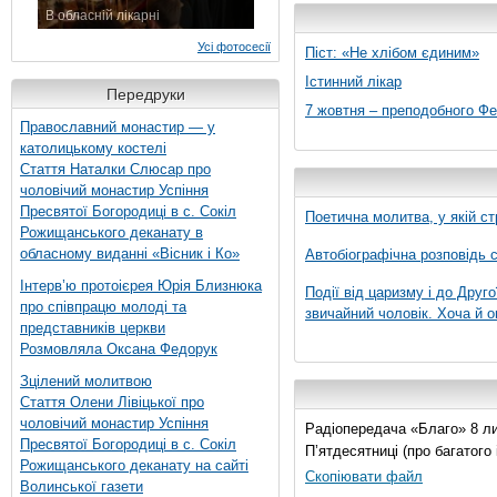
В обласній лікарні
3 листопада 2015 р.
Усі фотосесії
Піст: «Не хлібом єдиним»
Істинний лікар
Передруки
7 жовтня – преподобного Ф
Православний монастир — у
католицькому костелі
Стаття Наталки Слюсар про
чоловічий монастир Успіння
Пресвятої Богородиці в с. Сокіл
Поетична молитва, у якій ст
Рожищанського деканату в
обласному виданні «Вісник і Ко»
Автобіографічна розповідь с
Інтерв’ю протоієрея Юрія Близнюка
Події від царизму і до Друго
про співпрацю молоді та
звичайний чоловік. Хоча й о
представників церкви
Розмовляла Оксана Федорук
Зцілений молитвою
Стаття Олени Лівіцької про
чоловічий монастир Успіння
Радіопередача «Благо» 8 лис
Пресвятої Богородиці в с. Сокіл
П’ятдесятниці (про багатог
Рожищанського деканату на сайті
Скопіювати файл
Волинської газети