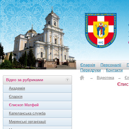
Єпархія
Персоналії
П
Передруки
Контакти
→
Відеотека
→
Єп
Відео за рубриками
Єпис
Академія
Єпархія
Єпископ Матфей
Капеланська служба
Мирянські організації