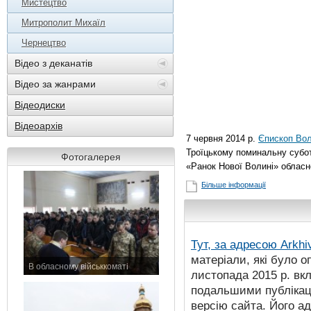
Мистецтво
Митрополит Михаїл
Чернецтво
Відео з деканатів
Відео за жанрами
Відеодиски
Відеоархів
7 червня 2014 р.
Єпископ Во
Троїцькому поминальну субот
Фотогалерея
«Ранок Нової Волині» обласн
Більше інформації
Тут, за адресою
Arkhi
матеріали, які було о
В обласному військкоматі
листопада 2015 р. вк
11 листопада 2015 р.
подальшими публікаці
версію сайта. Його а