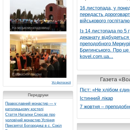
16 листопада, у понед
передасть дороговарт
військового госпіталю.
На міському кладовищі
Із 14 листопада по 5 
7 листопада 2015 р.
деканату відбудеться
преподобного Меркурія
Бригинського. Про це
kovel.com.ua...
В обласній лікарні
Газета «Вол
3 листопада 2015 р.
Усі фотосесії
Піст: «Не хлібом єди
Передруки
Істинний лікар
Православний монастир — у
7 жовтня – преподобн
католицькому костелі
Стаття Наталки Слюсар про
чоловічий монастир Успіння
Пресвятої Богородиці в с. Сокіл