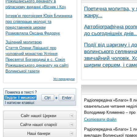
Рожищанського деканату в
обласному виданні «Вісник і Ко»
Поетична молитва, у 
жанру...
Інтерв’ю протоієрея Юрія Близнюка
про співпрацю молоді та
Автобіографічна розп
представників церкви
до сьогоднішніх днів..
Розмовляла Оксана Федорук
Зцілений молитвою
Події від царизму і д
Стаття Олени Лівіцької про
волинського селянина,
чоловічий монастир Успіння
звичайний чоловік. Хо
Пресвятої Богородиці в с. Сокіл
щирим серцем, і саме 
Рожищанського деканату на сайті
Волинської газети
Усі передруки
Радіопередача «Благо» 8 ли
євангельське читання неділі 
Володимир Клименко – про 
Сайт нашої Церкви
Скопіювати файл
Сайти нашої єпархії
Радіопередача «Благо» 1 л
Наші банери
викладач Волинської правос