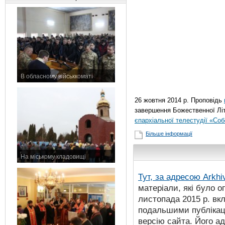
В обласному військкоматі
11 листопада 2015 р.
26 жовтня 2014 р. Проповідь
завершення Божественної Літ
єпархіальної телестудії «Со
Більше інформації
На міському кладовищі
7 листопада 2015 р.
Тут, за адресою
Arkhi
матеріали, які було о
листопада 2015 р. вк
подальшими публікаці
версію сайта. Його а