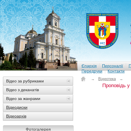
Єпархія
Персоналії
П
Передруки
Контакти
→
Відеотека
→
Відео за рубриками
Проповідь у
Відео з деканатів
Відео за жанрами
Відеодиски
Відеоархів
Фотогалерея