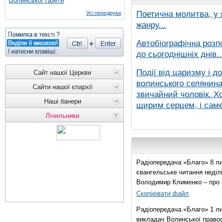
Волинської газети
Поетична молитва, у 
Усі передруки
жанру...
Автобіографічна розп
до сьогоднішніх днів..
Події від царизму і д
Сайт нашої Церкви
волинського селянина,
Сайти нашої єпархії
звичайний чоловік. Хо
Наші банери
щирим серцем, і саме 
Лічильники
Радіопередача «Благо» 8 ли
євангельське читання неділі 
Володимир Клименко – про 
Скопіювати файл
Радіопередача «Благо» 1 л
викладач Волинської правос