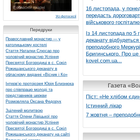
В обласній лікарні
16 листопада, у понед
3 листопада 2015 р.
передасть дороговарт
Усі фотосесії
військового госпіталю.
Передруки
Із 14 листопада по 5 
Православний монастир — у
деканату відбудеться
католицькому костелі
преподобного Меркурія
Стаття Наталки Слюсар про
Бригинського. Про це
чоловічий монастир Успіння
kovel.com.ua...
Пресвятої Богородиці в с. Сокіл
Рожищанського деканату в
обласному виданні «Вісник і Ко»
Інтерв’ю протоієрея Юрія Близнюка
Газета «Вол
про співпрацю молоді та
представників церкви
Піст: «Не хлібом єди
Розмовляла Оксана Федорук
Істинний лікар
Зцілений молитвою
7 жовтня – преподобн
Стаття Олени Лівіцької про
чоловічий монастир Успіння
Пресвятої Богородиці в с. Сокіл
Рожищанського деканату на сайті