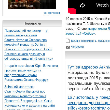
В обласній лікарні
3 листопада 2015 р.
Усі фотосесії
10 березня 2015 р. Хресний х
Передруки
пам’ятника Т. Г. Шевченку в Л
смерті. Слово
митрополита Л
Православний монастир — у
телестудії «Собор»
.
католицькому костелі
Стаття Наталки Слюсар про
,
Більше інформації 1
більше ін
чоловічий монастир Успіння
Фотосесія
Пресвятої Богородиці в с. Сокіл
Рожищанського деканату в
обласному виданні «Вісник і Ко»
Інтерв’ю протоієрея Юрія Близнюка
Тут, за адресою
Arkhi
про співпрацю молоді та
матеріали, які було о
представників церкви
листопада 2015 р. вк
Розмовляла Оксана Федорук
подальшими публікаці
Зцілений молитвою
версію сайта. Його а
Стаття Олени Лівіцької про
чоловічий монастир Успіння
16 листопада, у понед
Пресвятої Богородиці в с. Сокіл
передасть дороговарт
Рожищанського деканату на сайті
військового госпіталю.