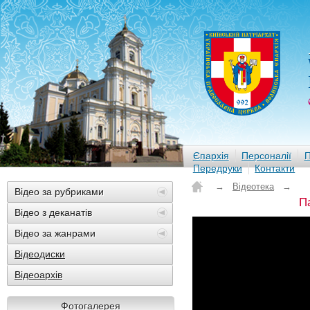
Єпархія
Персоналії
П
Передруки
Контакти
→
Відеотека
→
Відео за рубриками
П
Відео з деканатів
Відео за жанрами
Відеодиски
Відеоархів
Фотогалерея