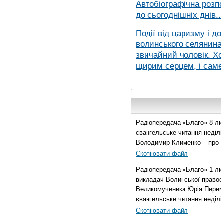
Автобіографічна розп
до сьогоднішніх днів..
Події від царизму і д
волинського селянина,
звичайний чоловік. Хо
щирим серцем, і саме 
Радіопередача «Благо» 8 ли
євангельське читання неділі 
Володимир Клименко – про 
Скопіювати файл
Радіопередача «Благо» 1 л
викладач Волинської правос
Великомученика Юрія Перем
євангельське читання неділі 
Скопіювати файл