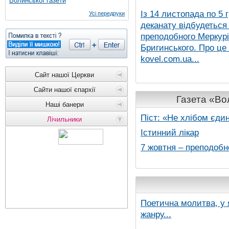
Волинської газети
Із 14 листопада по 5 
Усі передруки
деканату відбудеться
преподобного Меркурія
Бригинського. Про це
kovel.com.ua...
Сайт нашої Церкви
Сайти нашої єпархії
Газета «Вол
Наші банери
Піст: «Не хлібом єди
Лічильники
Істинний лікар
7 жовтня – преподобн
Поетична молитва, у 
жанру...