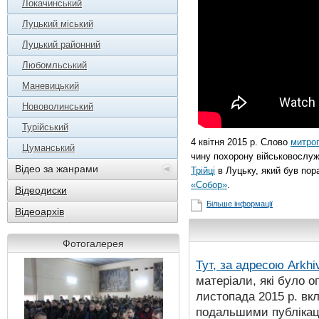
Локачинський
Луцький міський
Луцький районний
Любомльський
Маневицький
Нововолинський
Турійський
4 квітня 2015 р. Слово
митроп
Цуманський
чину похорону військовослу
Відео за жанрами
Трійці
в Луцьку, який був пор
«Собор»
.
Відеодиски
Більше інформації
Відеоархів
Фотогалерея
Тут, за адресою
Arkhi
матеріали, які було о
листопада 2015 р. вк
подальшими публікаці