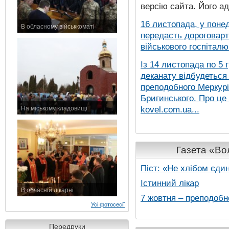
версію сайта. Його а
16 листопада, у понед
В обласному військкоматі
передасть дороговарт
11 листопада 2015 р.
військового госпіталю.
Із 14 листопада по 5 
деканату відбудеться
преподобного Меркурія
Бригинського. Про це
kovel.com.ua...
На міському кладовищі
7 листопада 2015 р.
Газета «Вол
Піст: «Не хлібом єди
Істинний лікар
В обласній лікарні
7 жовтня – преподобн
3 листопада 2015 р.
Усі фотосесії
Передруки