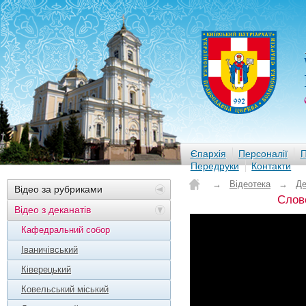
Єпархія
Персоналії
П
Передруки
Контакти
→
Відеотека
→
Де
Відео за рубриками
Слово
Відео з деканатів
Кафедральний собор
Іваничівський
Ківерецький
Ковельський міський