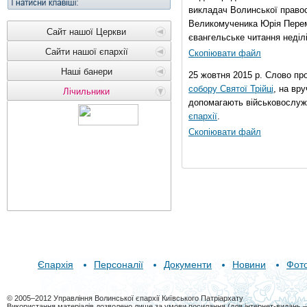
викладач Волинської правос
Великомученика Юрія Перем
Сайт нашої Церкви
євангельське читання неділі 
Сайти нашої єпархії
Скопіювати файл
Наші банери
25 жовтня 2015 р. Слово пр
собору Святої Трійці
, на вр
Лічильники
допомагають військовослуж
єпархії
.
Скопіювати файл
Єпархія
Персоналії
Документи
Новини
Фот
© 2005–2012 Управління Волинської єпархії Київського Патріархату
Використання матеріалів дозволено лише за умови посилання (для інтернет-видань 