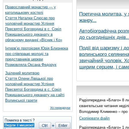
Православний монастир — у
католицькому костелі
Поетична молитва, у 
Стаття Наталки Слюсар про
жанру...
чоловічий монастир Успіння
Пресвятої Богородиці в с. Сокіл
Автобіографічна розп
Рожищанського деканату в
до сьогоднішніх днів..
обласному виданні «Вісник і Ко»
Події від царизму і д
Інтерв’ю протоієрея Юрія Близнюка
волинського селянина,
про співпрацю молоді та
представників церкви
звичайний чоловік. Хо
Розмовляла Оксана Федорук
щирим серцем, і саме 
Зцілений молитвою
Стаття Олени Лівіцької про
чоловічий монастир Успіння
Пресвятої Богородиці в с. Сокіл
Рожищанського деканату на сайті
Радіопередача «Благо» 8 ли
Волинської газети
євангельське читання неділі 
Усі передруки
Володимир Клименко – про 
Скопіювати файл
Радіопередача «Благо» 1 л