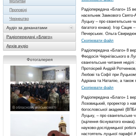
Молитви
Радіопередача «Благо» 15 ве
Проповіді
насельник Замкового Свято-А
Чернецтво
Луцьку – про євангельське чи
Аудіо за деканатами
багатого юнака). Ігор Сацик 
Печерських. Ольга Свиридюк 
Радіопередачі «Благо»
Скопіювати файл
Архів аудіо
Радіопередача «Благо» 8 вер
Феодосія Чернігівського в Лу
Фотогалерея
євангельське читання неділі 1
Протоієрей Андрій Ротченков,
Любові та Софії при Луцькому
Адріана та Наталію, а також п
Скопіювати файл
Радіопередача «Благо» 1 ве
Лозовицький, проректор з на
В обласному військкоматі
богословської академії (ВПБА
11 листопада 2015 р.
Луцьку, – про євангельське ч
(зцілення біснуватого юнака
науково-дослідницької робот
настоятель луцької парафії 