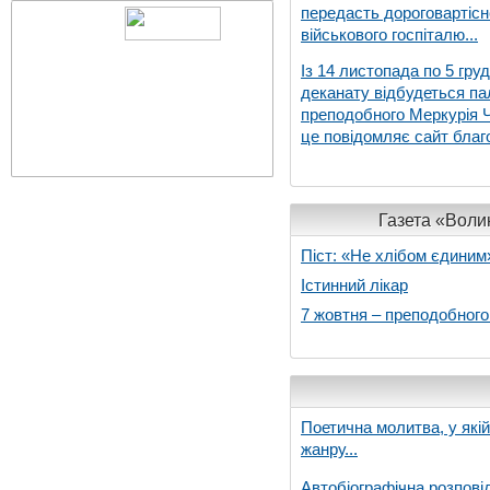
передасть дороговартіс
військового госпіталю...
Із 14 листопада по 5 гру
деканату відбудеться па
преподобного Меркурія Че
це повідомляє сайт благо
Газета «Волин
Піст: «Не хлібом єдиним
Істинний лікар
7 жовтня – преподобног
Поетична молитва, у які
жанру...
Автобіографічна розпові