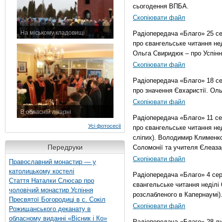
сьогодення ВПБА.
Скопіювати файл
На міському кладовищі
Радіопередача «Благо» 25 се
7 листопада 2015 р.
про євангельське читання неді
Ольга Свиридюк – про Успінн
Скопіювати файл
Радіопередача «Благо» 18 се
про значення Євхаристії. Ол
Скопіювати файл
В обласній лікарні
Радіопередача «Благо» 11 се
3 листопада 2015 р.
Усі фотосесії
про євангельське читання нед
сліпих). Володимир Клименко
Передруки
Соломонії та учителя Єлеаза
Скопіювати файл
Православний монастир — у
католицькому костелі
Радіопередача «Благо» 4 сер
Стаття Наталки Слюсар про
євангельське читання неділі 6
чоловічий монастир Успіння
розслабленого в Капернаумі)
Пресвятої Богородиці в с. Сокіл
Скопіювати файл
Рожищанського деканату в
обласному виданні «Вісник і Ко»
Радіопередача «Благо» 28 лип