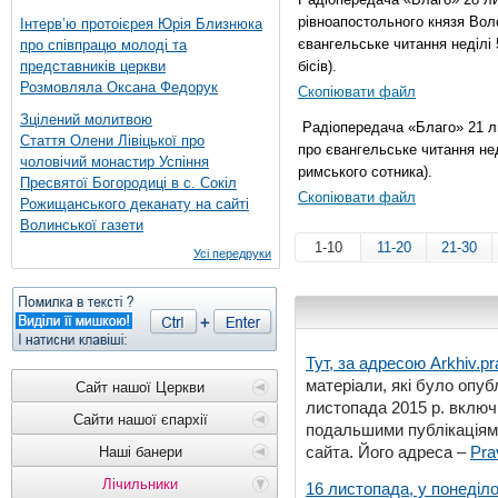
рівноапостольного князя Вол
Інтерв’ю протоієрея Юрія Близнюка
євангельське читання неділі 5
про співпрацю молоді та
представників церкви
бісів).
Розмовляла Оксана Федорук
Скопіювати файл
Зцілений молитвою
Радіопередача «Благо» 21 ли
Стаття Олени Лівіцької про
про євангельське читання нед
чоловічий монастир Успіння
римського сотника).
Пресвятої Богородиці в с. Сокіл
Скопіювати файл
Рожищанського деканату на сайті
Волинської газети
1-10
11-20
21-30
Усі передруки
Тут, за адресою
Arkhiv.pr
матеріали, які було опубл
Сайт нашої Церкви
листопада 2015 р. включ
Сайти нашої єпархії
подальшими публікаціями
сайта. Його адреса –
Pra
Наші банери
Лічильники
16 листопада, у понеділо