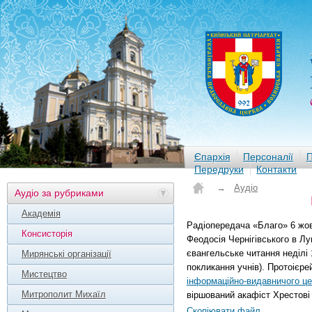
Єпархія
Персоналії
П
Передруки
Контакти
→
Аудіо
Аудіо за рубриками
Академія
Радіопередача «Благо» 6 жов
Консисторія
Феодосія Чернігівського в Лу
євангельське читання неділі 
Мирянські організації
покликання учнів). Протоієре
Мистецтво
інформаційно-видавничого це
Митрополит Михаїл
віршований акафіст Хрестові 
Скопіювати файл