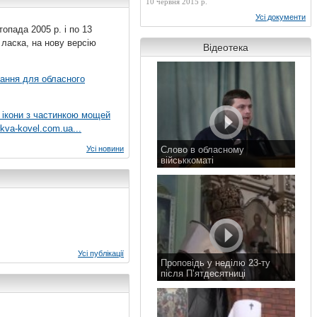
10 червня 2015 р.
Усі документи
топада 2005 р. і по 13
 ласка, на нову версію
Відеотека
вання для обласного
 ікони з частинкою мощей
kva-kovel.com.ua...
Усі новини
Слово в обласному
військкоматі
11 листопада 2015 р.
Усі публікації
Проповідь у неділю 23-ту
після П’ятдесятниці
8 листопада 2015 р.