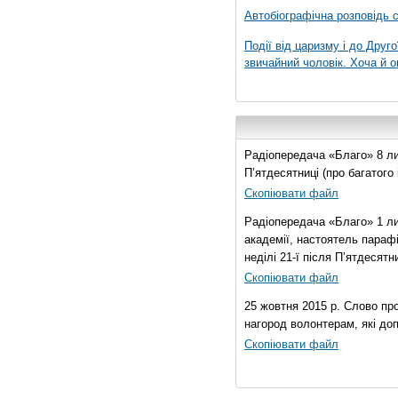
Автобіографічна розповідь с
Події від царизму і до Друго
звичайний чоловік. Хоча й о
Радіопередача «Благо» 8 лис
П’ятдесятниці (про багатог
Скопіювати файл
Радіопередача «Благо» 1 ли
академії, настоятель параф
неділі 21-ї після П’ятдесятни
Скопіювати файл
25 жовтня 2015 р. Слово пр
нагород волонтерам, які до
Скопіювати файл