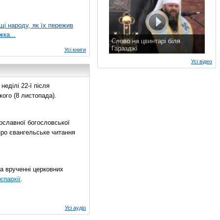
ущі народу, як їх пережив
жка...
Слово на цвинтарі біля
Гаразджі
Усі книги
7 листопада 2015 р.
Усі відео
еділі 22-ї після
ого (8 листопада).
ославної богословської
про євангельське читання
на врученні церковних
єпархії
.
Усі аудіо