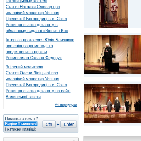
католицькому костелі
Стаття Наталки Слюсар про
чоловічий монастир Успіння
Пресвятої Богородиці в с. Сокіл
Рожищанського деканату в
обласному виданні «Вісник і Ко»
Інтерв’ю протоієрея Юрія Близнюка
про співпрацю молоді та
представників церкви
Розмовляла Оксана Федорук
Зцілений молитвою
Стаття Олени Лівіцької про
чоловічий монастир Успіння
Пресвятої Богородиці в с. Сокіл
Рожищанського деканату на сайті
Волинської газети
Усі передруки