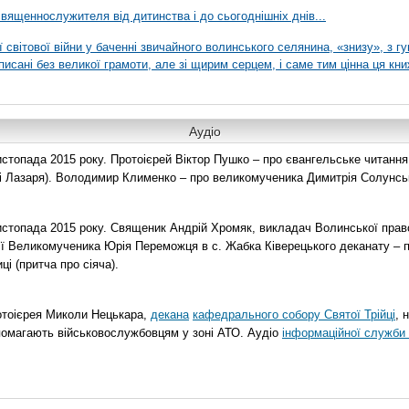
вященнослужителя від дитинства і до сьогоднішніх днів...
ї світової війни у баченні звичайного волинського селянина, «знизу», з г
писані без великої грамоти, але зі щирим серцем, і саме тим цінна ця кни
Аудіо
топада 2015 року. Протоієрей Віктор Пушко – про євангельське читання н
о і Лазаря). Володимир Клименко – про великомученика Димитрія Солунськ
стопада 2015 року. Священик Андрій Хромяк, викладач Волинської прав
ії Великомученика Юрія Переможця в с. Жабка Ківерецького деканату – 
ці (притча про сіяча).
отоієрея Миколи Нецькара,
декана
кафедрального собору Святої Трійці
, 
помагають військовослужбовцям у зоні АТО. Аудіо
інформаційної служби 