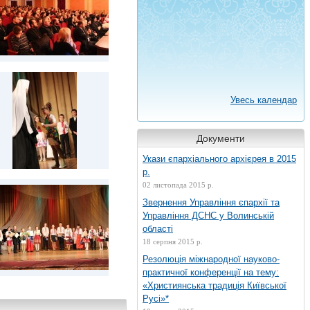
Увесь календар
Документи
Укази єпархіального архієрея в 2015
р.
02 листопада 2015 р.
Звернення Управління єпархії та
Управління ДСНС у Волинській
області
18 серпня 2015 р.
Резолюція міжнародної науково-
практичної конференції на тему:
«Християнська традиція Київської
Русі»*