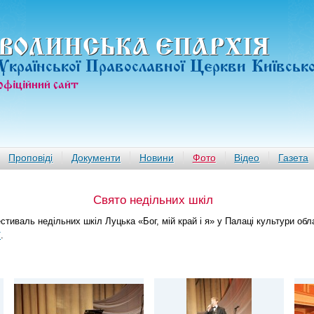
ВОЛИНСЬКА ЄПАРХIЯ
Української Православної Церкви Київськ
офiцiйний сайт
Проповіді
Документи
Новини
Фото
Відео
Газета
Свято недільних шкіл
стиваль недільних шкіл Луцька «Бог, мій край і я» у Палаці культури обл
ї
.