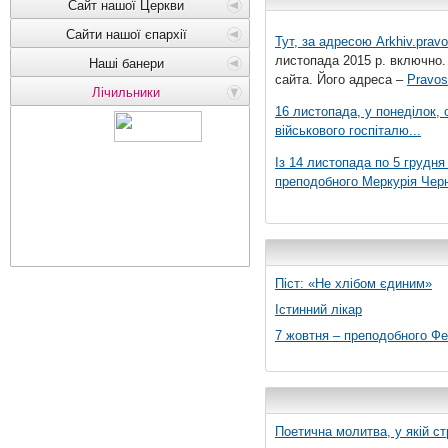
Сайт нашої Церкви
Сайти нашої єпархії
Тут, за адресою
Arkhiv.pravo
листопада 2015 р. включно.
Наші банери
сайта. Його адреса –
Pravos
Лічильники
16 листопада, у понеділок,
військового госпіталю...
Із 14 листопада по 5 грудн
преподобного Меркурія Черні
Піст: «Не хлібом єдиним»
Істинний лікар
7 жовтня – преподобного Ф
Поетична молитва, у якій ст