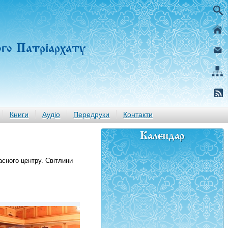
ого Патріархату
Книги
Аудіо
Передруки
Контакти
Календар
асного центру. Світлини