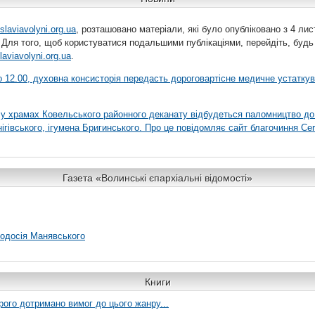
slaviavolyni.org.ua
, розташовано матеріали, які було опубліковано з 4 лис
 Для того, щоб користуватися подальшими публікаціями, перейдіть, будь
laviavolyni.org.ua
.
 о 12.00, духовна консисторія передасть дороговартісне медичне устатку
я у храмах Ковельського районного деканату відбудеться паломництво до
гівського, ігумена Бригинського. Про це повідомляє сайт благочиння Сer
Газета «Волинські єпархіальні відомості»
еодосія Манявського
Книги
рого дотримано вимог до цього жанру...