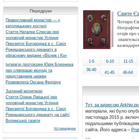
Передруки
Святе Єв
Православний монастир — у
Чотири Єв
католицькому костелі
біографіч
Стаття Наталки Слюсар про
отців про
чоловічий монастир Успіння
євангельсь
Пресвятої Богородиці в с. Сокіл
календаре
Рожищанського деканату в
обласному виданні «Вісник і Ко»
1-5
6-10
11-15
Інтерв’ю протоієрея Юрія Близнюка
36-40
про співпрацю молоді та
41-45
46-64
представників церкви
Розмовляла Оксана Федорук
Зцілений молитвою
Стаття Олени Лівіцької про
чоловічий монастир Успіння
Тут, за адресою
Arkhiv.pr
Пресвятої Богородиці в с. Сокіл
матеріали, які було опубл
Рожищанського деканату на сайті
листопада 2015 р. включ
Волинської газети
подальшими публікаціями
Усі передруки
сайта. Його адреса –
Pra