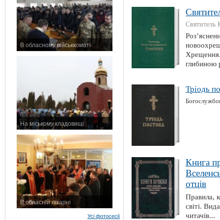
Святите
Святитель 
Роз’ясненн
новоохрещ
В обласному військкоматі
Хрещення. 
11 листопада 2015 р.
глибиною 
Тріодь по
Богослужбов
На міському кладовищі
7 листопада 2015 р.
Книга пр
Вселенсь
отців
Правила, к
В обласній лікарні
світі. Вид
3 листопада 2015 р.
читачів...
Усі фотосесії