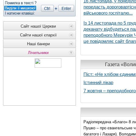
16 листопада, у понеділо
передасть дороговартіс
військового госпіталю...
Із 14 листопада по 5 гру
Сайт нашої Церкви
деканату відбудеться па
преподобного Меркурія Че
Сайти нашої єпархії
це повідомляє сайт благо
Наші банери
Лічильники
Газета «Волин
Піст: «Не хлібом єдиним
Істинний лікар
7 жовтня – преподобног
Радіопередача «Благо» 8 ли
Пушко – про євангельське чи
багатого і Лазаря). Володи