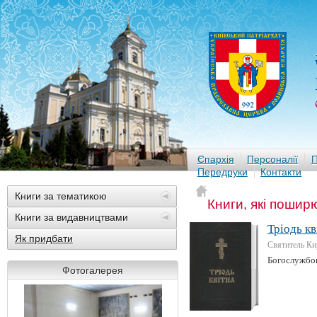
Єпархія
Персоналії
П
Передруки
Контакти
Книги за тематикою
Книги, які пошир
Книги за видавництвами
Тріодь кв
Як придбати
Святитель Ки
Богослужбов
Фотогалерея