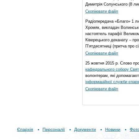
Димитрія Солунського (8 ли
Скопіювати файл
Радіопередача «Благо» 1 л
Хромяк, викладач Волинсько
настоятель парафії Велико
Ківерецького деканату – про
П’ятдесятниці (притча про сі
Скопіювати файл
25 жовтня 2015 р. Слово пр
кафедрального собору Свято
волонтерам, які допомагают
інформаційної служби єпарх
Скопіювати файл
Єпархія
Персоналії
Документи
Новини
Фот