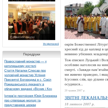
7 листопада 2015 р.
В обласній лікарні
3 листопада 2015 р.
Усі фотосесії
окрім Божественної Літург
хресний хід до каплиці в ц
невинно убієнних младенці
Передруки
Тож єпископ Луцький і Вол
Православний монастир — у
особливо наголосив на мину
католицькому костелі
смерті. «Завжди пам’ятайм
Стаття Наталки Слюсар про
ми живемо праведно, і якщ
чоловічий монастир Успіння
Ісусових слів, що ділами с
Пресвятої Богородиці в с. Сокіл
осудишся...
Рожищанського деканату в
обласному виданні «Вісник і Ко»
20 травня 2007 р.
Інтерв’ю протоієрея Юрія Близнюка
ЗВІТНІ ДЕКАНАЛЬН
про співпрацю молоді та
18 лютого 2007 р.
представників церкви