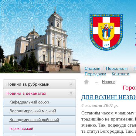
Єпархія
Персоналії
П
Передруки
Контакти
→
Новини
Новини за рубриками
Горо
Новини в деканатах
ДЛЯ ВОЛИНІ НЕЗВ
Кафедральний собор
4 жовтня 2007 р.
Володимирський міський
Останнім часом у нашому к
традиційно не притаманні 
Володимирський районний
вченню. Так, подекуди стал
Горохівський
та статуї Богородиці. Такі