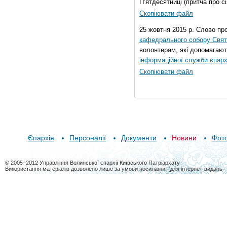
П’ятдесятниці (притча про сі
Скопіювати файл
25 жовтня 2015 р. Слово пр
кафедрального собору Свято
волонтерам, які допомагают
інформаційної служби єпарх
Скопіювати файл
Єпархія
Персоналії
Документи
Новини
Фот
© 2005–2012 Управління Волинської єпархії Київського Патріархату
Використання матеріалів дозволено лише за умови посилання (для інтернет-видань 