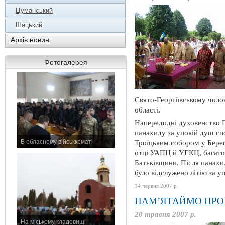
Цуманський
Шацький
Архів новин
Фотогалерея
Свято-Георгіївському чоло
області.
Напередодні духовенство Г
панахиду за упокій душ сп
В обласному військкоматі
Троїцьким собором у Берес
11 листопада 2015 р.
отці УАПЦ й УГКЦ, багато в
Батьківщини. Після панахи
було відслужено літію за у
14 червня 2007 р.
ПАМ’ЯТАЙМО ПРО
20 травня 2007 р.
На міському кладовищі