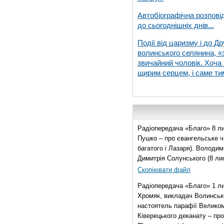
Автобіографічна розпові
до сьогоднішніх днів...
Події від царизму і до Др
волинського селянина, «з
звичайний чоловік. Хоча 
щирим серцем, і саме тим
Радіопередача «Благо» 8 ли
Пушко – про євангельське чи
багатого і Лазаря). Володи
Димитрія Солунського (8 ли
Скопіювати файл
Радіопередача «Благо» 1 л
Хромяк, викладач Волинсько
настоятель парафії Велико
Ківерецького деканату – про