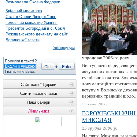
Розмовляла Оксана Федорук
Зцілений молитвою
Стаття Олени Лівіцької про
чоловічий монастир Успіння
Пресвятої Богородиці в с. Сокіл
Рожищанського деканату на сайті
Волинської газети
Усі передруки
упродовж 2006-го року.
Виступаючи перед священ
актуальних питаннях загал
суспільного життя. Зокрем
документації та статистики
Сайт нашої Церкви
вступу у Волинську духовн
Сайти нашої єпархії
церковних традицій щодо..
Наші банери
18 лютого 2007 р.
Лічильники
ГОРОХІВСЬКІ УЧН
МИКОЛАЯ
25 грудня 2006 р.
На свято Миколая, загальн