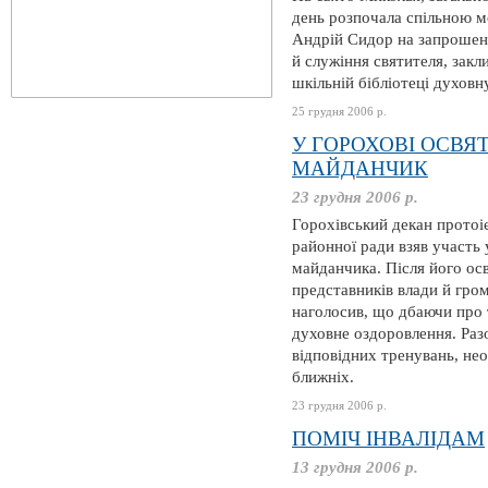
день розпочала спільною м
Андрій Сидор на запрошенн
й служіння святителя, закл
шкільній бібліотеці духовн
25 грудня 2006 р.
У ГОРОХОВІ ОСВ
МАЙДАНЧИК
23 грудня 2006 р.
Горохівський декан прото
районної ради взяв участь 
майданчика. Після його ос
представників влади й гром
наголосив, що дбаючи про 
духовне оздоровлення. Разо
відповідних тренувань, не
ближніх.
23 грудня 2006 р.
ПОМІЧ ІНВАЛІДАМ
13 грудня 2006 р.