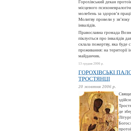
Горохівський декан протоі
місцевого психоневралогічн
молебень за здоров’я праці
Молитву провели у зв’язку
інвалідів.
Православна громада Возне
піклується про інвалідів д
склала пожертву, яка буде
проживання: на території 
майданчик.
13 грудня 2006 р.
ГОРОХІВСЬКІ ПАЛ
ТРОСТЯНЦІ
20 жовтня 2006 р.
Cвяще
здійс
Тростя
де збе
Літург
Богос
прото