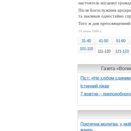
настоятель місцевої гром
Після Богослужіння архієр
та закликав одностайно сп
Того ж дня преосвященний 
14 липня 2006 р.
31-40
41-50
51-60
101-110
111-120
121-123
Газета «Волин
Піст: «Не хлібом єдиним
Істинний лікар
7 жовтня – преподобног
Поетична молитва, у які
жанру...