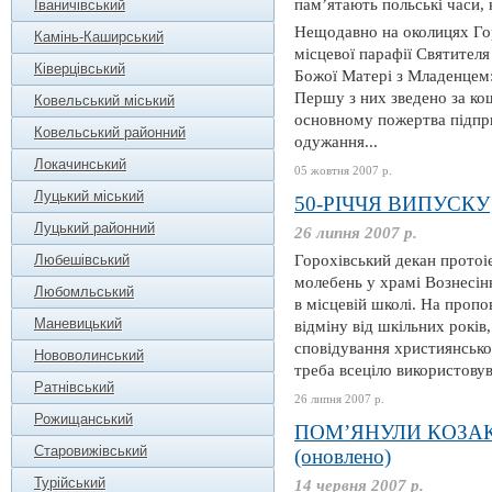
пам’ятають польські часи,
Іваничівський
Нещодавно на околицях Гор
Камінь-Каширський
місцевої парафії Святителя
Ківерцівський
Божої Матері з Младенцем: 
Першу з них зведено за кош
Ковельський міський
основному пожертва підпри
Ковельський районний
одужання...
Локачинський
05 жовтня 2007 р.
Луцький міський
50-РІЧЧЯ ВИПУСКУ
Луцький районний
26 липня 2007 р.
Любешівський
Горохівський декан протоі
молебень у храмі Вознесін
Любомльський
в місцевій школі. На пропо
Маневицький
відміну від шкільних років
сповідування християнської
Нововолинський
треба всеціло використовув
Ратнівський
26 липня 2007 р.
Рожищанський
ПОМ’ЯНУЛИ КОЗАК
Старовижівський
(оновлено)
Турійський
14 червня 2007 р.