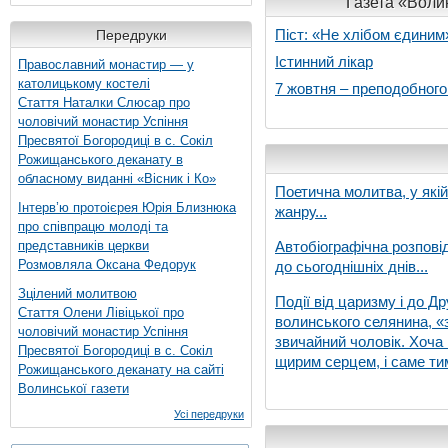
Газета «Волин
Піст: «Не хлібом єдиним
Передруки
Істинний лікар
Православний монастир — у
католицькому костелі
7 жовтня – преподобног
Стаття Наталки Слюсар про
чоловічий монастир Успіння
Пресвятої Богородиці в с. Сокіл
Рожищанського деканату в
обласному виданні «Вісник і Ко»
Поетична молитва, у які
Інтерв’ю протоієрея Юрія Близнюка
жанру...
про співпрацю молоді та
представників церкви
Автобіографічна розпові
Розмовляла Оксана Федорук
до сьогоднішніх днів...
Зцілений молитвою
Події від царизму і до Др
Стаття Олени Лівіцької про
волинського селянина, «з
чоловічий монастир Успіння
звичайний чоловік. Хоча 
Пресвятої Богородиці в с. Сокіл
щирим серцем, і саме тим
Рожищанського деканату на сайті
Волинської газети
Усі передруки