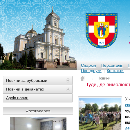
Єпархія
Персоналії
П
Передруки
Контакти
→
Новини
Новини за рубриками
Туди, де вимолюют
Новини в деканатах
Архів новин
У 
єп
Фотогалерея
чу
що
ві
де