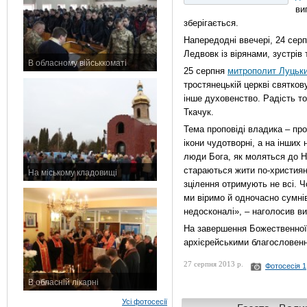
ви
зберігається.
Напередодні ввечері, 24 сер
Ледвовк із вірянами, зустрів
В обласному військкоматі
25 серпня
митрополит Луцьки
11 листопада 2015 р.
тростянецькій церкві святков
інше духовенство. Радість т
Ткачук.
Тема проповіді владика – про
ікони чудотворні, а на інших
люди Бога, як моляться до Нь
стараються жити по-християнс
На міському кладовищі
зцілення отримують не всі. 
7 листопада 2015 р.
ми віримо й одночасно сумні
недосконалі», – наголосив в
На завершення Божественної 
архієрейськими благословен
27 серпня 2013 р.
Фотосесія 1
В обласній лікарні
3 листопада 2015 р.
Усі фотосесії