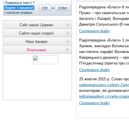
Радіопередача «Благо» 8 ли
Пушко – про євангельське чи
багатого і Лазаря). Володи
Димитрія Солунського (8 ли
Сайт нашої Церкви
Скопіювати файл
Сайти нашої єпархії
Радіопередача «Благо» 1 л
Наші банери
Хромяк, викладач Волинсько
Лічильники
настоятель парафії Велико
Ківерецького деканату – про
П’ятдесятниці (притча про сі
Скопіювати файл
25 жовтня 2015 р. Слово пр
кафедрального собору Свято
волонтерам, які допомагают
інформаційної служби єпарх
Скопіювати файл