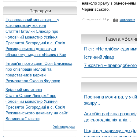
навколо храму з обнесенням 
Чернігівського.
Передруки
25 вересня 2013 р.
Православний монастир — у
Фотосесія
католицькому костелі
Стаття Наталки Слюсар про
чоловічий монастир Успіння
Газета «Волин
Пресвятої Богородиці в с. Сокіл
Піст: «Не хлібом єдиним
Рожищанського деканату в
обласному виданні «Вісник і Ко»
Істинний лікар
Інтерв’ю протоієрея Юрія Близнюка
7 жовтня – преподобног
про співпрацю молоді та
представників церкви
Розмовляла Оксана Федорук
Зцілений молитвою
Стаття Олени Лівіцької про
Поетична молитва, у які
чоловічий монастир Успіння
жанру...
Пресвятої Богородиці в с. Сокіл
Рожищанського деканату на сайті
Автобіографічна розпові
Волинської газети
до сьогоднішніх днів...
Усі передруки
Події від царизму і до Др
волинського селянина, «з