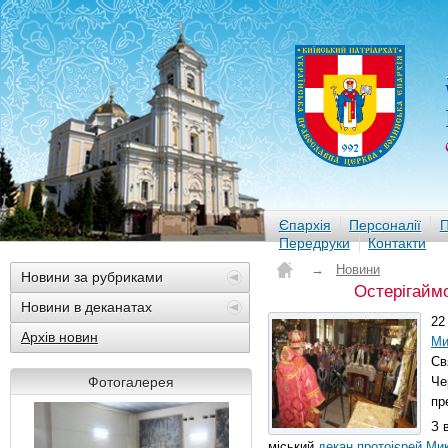
Єпархія
Персоналії
П
Передруки
Контакти
→
Новини
Новини за рубриками
Остерігаймо
Новини в деканатах
22
Архів новин
Ми
Св
Фотогалерея
Че
пр
З 
міський
декан
протоієрей Ми