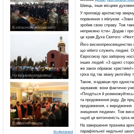
Швець, інше місцеве духовен
У проповіді архіпастир зверн
порівняння з яблуком: «Зовні
зробив свою справу. Тож таке
В обласному військкоматі
неприємно їсти». Додав і про 
11 листопада 2015 р.
це храм Духа Святого: «Нехт
Його високопреосвященство на
що нібито служить людині. О
Євросоюзу про заборону носі
інших людей: «З однієї сторо
же закон ображає християн!»
гріха під так звану релігійну 
На міському кладовищі
7 листопада 2015 р.
Також, згадавши про одност
зауважив: вони фактично ун
«Плодіться й розмножуйтесь
та продовження роду. Де про
продовження, є виродження. 
знищення людини». Тож висо
«щоб ця витонченість гріха 
В обласній лікарні
На завершення празника архі
3 листопада 2015 р.
парафіяльної недільної школи
Усі фотосесії