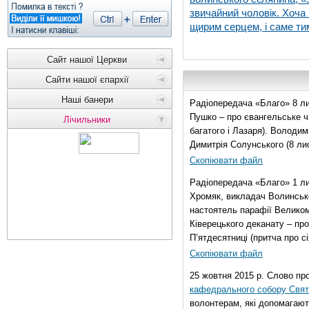
звичайний чоловік. Хоча 
щирим серцем, і саме тим
Сайт нашої Церкви
Сайти нашої єпархії
Наші банери
Радіопередача «Благо» 8 ли
Пушко – про євангельське чи
Лічильники
багатого і Лазаря). Володи
Димитрія Солунського (8 ли
Скопіювати файл
Радіопередача «Благо» 1 л
Хромяк, викладач Волинсько
настоятель парафії Велико
Ківерецького деканату – про
П’ятдесятниці (притча про сі
Скопіювати файл
25 жовтня 2015 р. Слово пр
кафедрального собору Свято
волонтерам, які допомагают