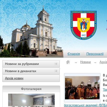
Єпархія
Персоналії
→
Новини
→
Архі
Новини за рубриками
Новини в деканатах
В 
Архів новин
Бо
Ва
Фотогалерея
Тр
Із
в 
богословської академії (ВПБ