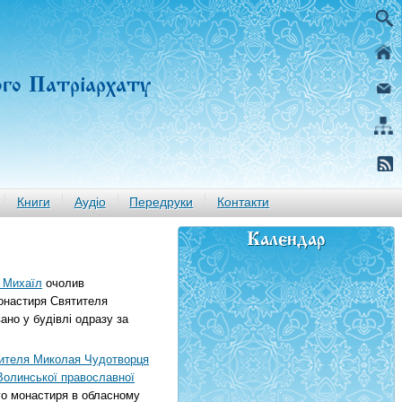
ого Патріархату
Книги
Аудіо
Передруки
Контакти
Календар
 Михаїл
очолив
монастиря Святителя
ано у будівлі одразу за
ителя Миколая Чудотворця
Волинської православної
го монастиря в обласному