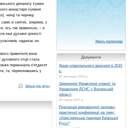
анського деканату ігумен
кого монастиря ігуменя
), ченці та черниці.
саме зі святих, зокрема, з
и, ось так правильно, – а
а інші духовні цінності.
сучасників, надихає на
Увесь календар
цевого правителя вона
Документи
ї духовного отця стала
божжя переконала п’ятдесят
Укази єпархіального архієрея в 2015
та, та, переконавшись у
р.
02 листопада 2015 р.
Звернення Управління єпархії та
Версія для друку
Управління ДСНС у Волинській
області
18 серпня 2015 р.
Резолюція міжнародної науково-
практичної конференції на тему:
«Християнська традиція Київської
Русі»*