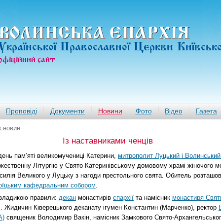
ВОЛИНСЬКА ЄПАРХIЯ
Української Православної Церкви Київськ
офiцiйний сайт
Проповіді
Документи
Новини
Фото
Відео
Газета
в новин
Із наставниками ченців
день пам’яті великомучениці Катерини,
митрополит Луцький і Волинський
жественну Літургію у Свято-Катеринівському домовому храмі жіночого 
силія Великого у Луцьку з нагоди престольного свята. Обитель розташов
оїцьким кафедральним собором
.
 владикою правили:
декан
монастирів
єпархії
та намісник
монастиря Свят
с. Жидичин Ківерецького деканату ігумен Константин (Марченко), ректор
А)
священик Володимир Вакін, намісник Замкового Свято-Архангельсько