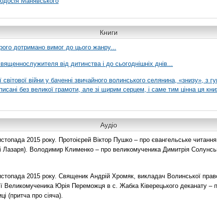
еодосія Манявського
Книги
рого дотримано вимог до цього жанру...
вященнослужителя від дитинства і до сьогоднішніх днів...
ї світової війни у баченні звичайного волинського селянина, «знизу», з г
писані без великої грамоти, але зі щирим серцем, і саме тим цінна ця кни
Аудіо
топада 2015 року. Протоієрей Віктор Пушко – про євангельське читання н
о і Лазаря). Володимир Клименко – про великомученика Димитрія Солунськ
стопада 2015 року. Священик Андрій Хромяк, викладач Волинської прав
ії Великомученика Юрія Переможця в с. Жабка Ківерецького деканату – 
ці (притча про сіяча).