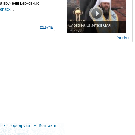
на врученні церковних
єпархії
.
Слово на цвинтарі біля
Усі аудіо
Гаразджі
7 листопада 2015 р.
Усі відео
Передруки
Контакти