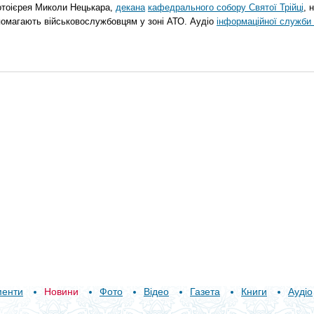
отоієрея Миколи Нецькара,
декана
кафедрального собору Святої Трійці
, 
помагають військовослужбовцям у зоні АТО. Аудіо
інформаційної служби 
менти
Новини
Фото
Відео
Газета
Книги
Аудіо