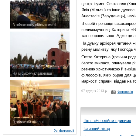
центрі ігумен Святополк (Кан
Яків (Мільян) та інше духов
Анастасія (Заруденець), намі
В своїй проповіді високопрео
В обласному військкоматі
великомучениці Катерини: «Во
11 листопада 2015 р.
так неправильно». Адже це лю
На думку архієрея читання жи
ревну молитву, яку Господь ч
Свята Катерина (грекиня родо
багато вчилася, опанувала рі
ревною християнкою й виріши
На міському кладовищі
філософів, яких обрав для ц
7 листопада 2015 р.
марності справи, віддав на 
07 грудня 2013 р.
Фотосесія
Піст: «Не хлібом єдиним»
В обласній лікарні
3 листопада 2015 р.
Істинний лікар
Усі фотосесії