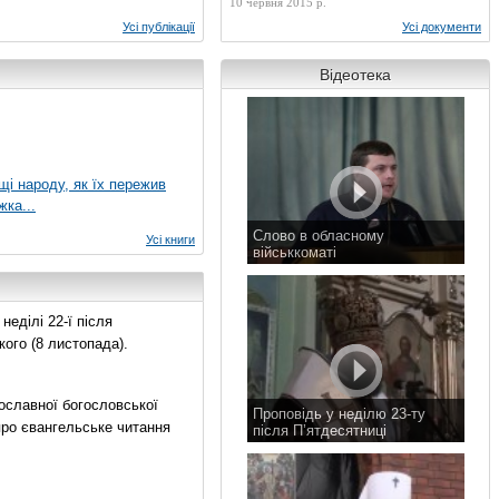
10 червня 2015 р.
Усі публікації
Усі документи
Відеотека
ущі народу, як їх пережив
жка...
Слово в обласному
Усі книги
військкоматі
11 листопада 2015 р.
еділі 22-ї після
ого (8 листопада).
ославної богословської
Проповідь у неділю 23-ту
про євангельське читання
після П’ятдесятниці
8 листопада 2015 р.