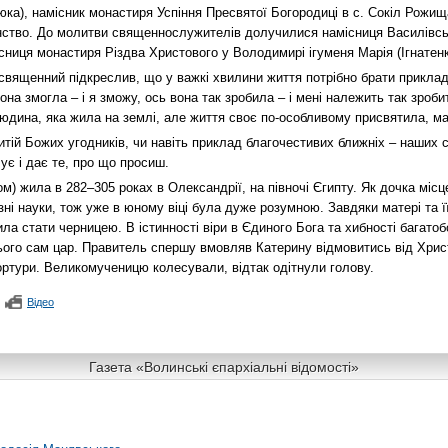
юка), намісник монастиря Успіння Пресвятої Богородиці в с. Сокіл Рожищ
енство. До молитви священнослужителів долучилися намісниця Василівсь
сниця монастиря Різдва Христового у Володимирі ігуменя Марія (Ігнатенко
священний підкреслив, що у важкі хвилини життя потрібно брати приклад 
на змогла – і я зможу, ось вона так зробила – і мені належить так зробит
дина, яка жила на землі, але життя своє по-особливому присвятила, мал
тій Божих угодників, чи навіть приклад благочестивих ближніх – наших 
ує і дає те, про що просиш.
м) жила в 282–305 роках в Олександрії, на півночі Єгипту. Як дочка міс
зні науки, тож уже в юному віці була дуже розумною. Завдяки матері та ї
ла стати черницею. В істинності віри в Єдиного Бога та хибності багато
ього сам цар. Правитель спершу вмовляв Катерину відмовитись від Хрис
тортури. Великомученицю колесували, відтак одітнули голову.
Відео
Газета «Волинські єпархіальні відомості»