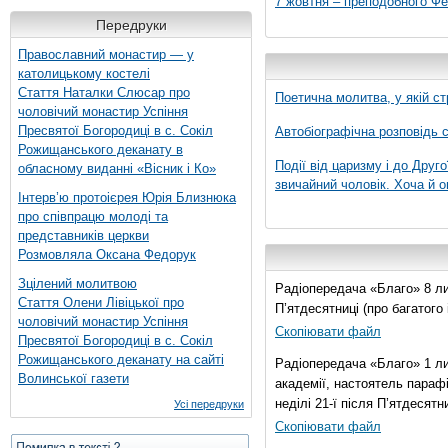
7 жовтня – преподобного Ф
Передруки
Православний монастир — у
католицькому костелі
Стаття Наталки Слюсар про
Поетична молитва, у якій ст
чоловічий монастир Успіння
Пресвятої Богородиці в с. Сокіл
Автобіографічна розповідь с
Рожищанського деканату в
Події від царизму і до Друго
обласному виданні «Вісник і Ко»
звичайний чоловік. Хоча й о
Інтерв’ю протоієрея Юрія Близнюка
про співпрацю молоді та
представників церкви
Розмовляла Оксана Федорук
Зцілений молитвою
Радіопередача «Благо» 8 лис
Стаття Олени Лівіцької про
П’ятдесятниці (про багатог
чоловічий монастир Успіння
Скопіювати файл
Пресвятої Богородиці в с. Сокіл
Рожищанського деканату на сайті
Радіопередача «Благо» 1 ли
Волинської газети
академії, настоятель параф
неділі 21-ї після П’ятдесятни
Усі передруки
Скопіювати файл