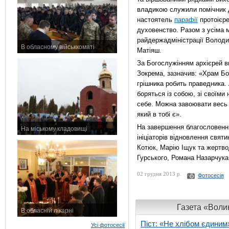
владикою служили помічник 
настоятель
парафії
протоієре
духовенство. Разом з усіма 
райдержадміністрації Володи
В обласному військкоматі
Матіяш.
11 листопада 2015 р.
За Богослужінням архієрей в
Зокрема, зазначив: «Храм Бож
грішника робить праведника. А
боряться із собою, зі своїми
себе. Можна завоювати весь с
який в тобі є».
На завершення благословенн
На міському кладовищі
ініціаторів відновлення святи
7 листопада 2015 р.
Котюк, Марію Іщук та жертво
Гурського, Романа Назарчука 
02 грудня 2013 р.
Фотосесія
Газета «Волин
В обласній лікарні
3 листопада 2015 р.
Піст: «Не хлібом єдиним
Усі фотосесії