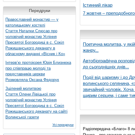
Істинний лікар
Передруки
7 жовтня – преподобног
Православний монастир — у
католицькому костелі
Стаття Наталки Слюсар про
чоловічий монастир Успіння
Пресвятої Богородиці в с. Сокіл
Поетична молитва, у які
Рожищанського деканату в
жанру...
обласному виданні «Вісник і Ко»
Автобіографічна розпові
Інтерв’ю протоієрея Юрія Близнюка
до сьогоднішніх днів...
про співпрацю молоді та
представників церкви
Події від царизму і до Др
Розмовляла Оксана Федорук
волинського селянина, «з
Зцілений молитвою
звичайний чоловік. Хоча 
Стаття Олени Лівіцької про
щирим серцем, і саме тим
чоловічий монастир Успіння
Пресвятої Богородиці в с. Сокіл
Рожищанського деканату на сайті
Волинської газети
Усі передруки
Радіопередача «Благо» 8 ли
Пушко – про євангельське чи