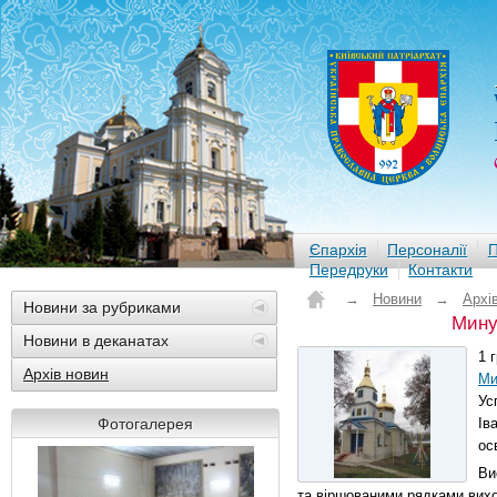
Єпархія
Персоналії
П
Передруки
Контакти
→
Новини
→
Архі
Новини за рубриками
Мину
Новини в деканатах
1 
Архів новин
Ми
Ус
Фотогалерея
Ів
ос
Ви
та віршованими рядками вихо