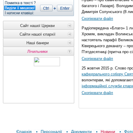
багатого і Лазаря). Володи
Димитрія Солунського (8 ли
Скопіювати файл
Сайт нашої Церкви
Радіопередача «Благо» 1 л
Хромяк, викладач Волинсько
Сайти нашої єпархії
настоятель парафії Велико
Наші банери
Ківерецького деканату – про
Лічильники
П’ятдесятниці (притча про сі
Скопіювати файл
25 жовтня 2015 р. Слово пр
кафедрального собору Свято
волонтерам, які допомагают
інформаційної служби єпарх
Скопіювати файл
Єпархія
Персоналії
Документи
Новини
Фот