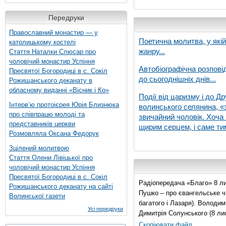
Передруки
Православний монастир — у
Поетична молитва, у які
католицькому костелі
жанру...
Стаття Наталки Слюсар про
чоловічий монастир Успіння
Автобіографічна розпові
Пресвятої Богородиці в с. Сокіл
до сьогоднішніх днів...
Рожищанського деканату в
обласному виданні «Вісник і Ко»
Події від царизму і до Др
Інтерв’ю протоієрея Юрія Близнюка
волинського селянина, «з
про співпрацю молоді та
звичайний чоловік. Хоча 
представників церкви
щирим серцем, і саме тим
Розмовляла Оксана Федорук
Зцілений молитвою
Стаття Олени Лівіцької про
чоловічий монастир Успіння
Пресвятої Богородиці в с. Сокіл
Радіопередача «Благо» 8 ли
Рожищанського деканату на сайті
Пушко – про євангельське чи
Волинської газети
багатого і Лазаря). Володи
Усі передруки
Димитрія Солунського (8 ли
Скопіювати файл