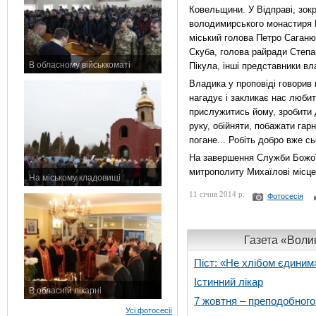
Ковельщини. У Відправі, зок
володимирського монастиря Р
міський голова Петро Саганю
Скуба, голова райради Степа
В обласному військкоматі
Пікула, інші представники вл
11 листопада 2015 р.
Владика у проповіді говорив
нагадує і закликає нас любит
прислужитись йому, зробити 
руку, обійняти, побажати гар
погане... Робіть добро вже сь
На завершення Служби Божої
митрополиту Михаїлові місце
На міському кладовищі
7 листопада 2015 р.
11 січня 2014 р.
Фотосесія
Газета «Волин
Піст: «Не хлібом єдиним
Істинний лікар
В обласній лікарні
7 жовтня – преподобног
3 листопада 2015 р.
Усі фотосесії