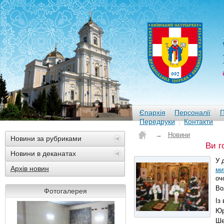
Єпархія
Персоналії
П
Передруки
Контакти
→
Новини
Новини за рубриками
Ви г
Новини в деканатах
У 
Архів новин
ми
оч
Во
Фотогалерея
Із
Юр
Ше