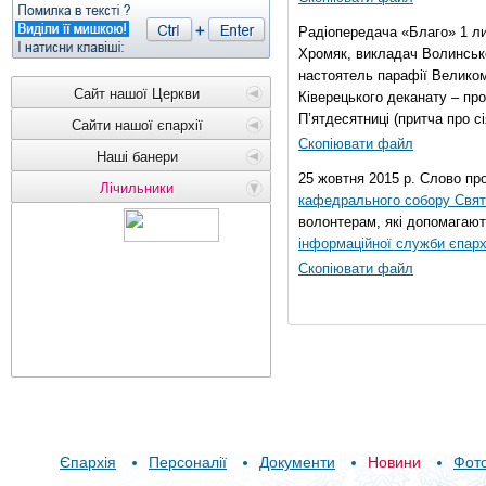
Радіопередача «Благо» 1 л
Хромяк, викладач Волинсько
настоятель парафії Велико
Сайт нашої Церкви
Ківерецького деканату – про
П’ятдесятниці (притча про сі
Сайти нашої єпархії
Скопіювати файл
Наші банери
25 жовтня 2015 р. Слово пр
Лічильники
кафедрального собору Свято
волонтерам, які допомагают
інформаційної служби єпарх
Скопіювати файл
Єпархія
Персоналії
Документи
Новини
Фот