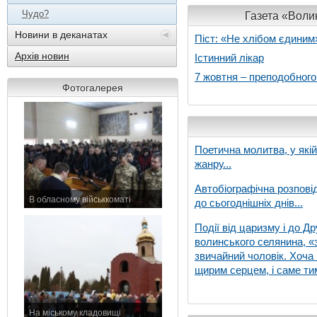
Чудо?
Газета «Волин
Новини в деканатах
Піст: «Не хлібом єдиним
Архів новин
Істинний лікар
7 жовтня – преподобног
Фотогалерея
Поетична молитва, у які
жанру...
Автобіографічна розпові
В обласному військкоматі
до сьогоднішніх днів...
11 листопада 2015 р.
Події від царизму і до Др
волинського селянина, «з
звичайний чоловік. Хоча 
щирим серцем, і саме тим
На міському кладовищі