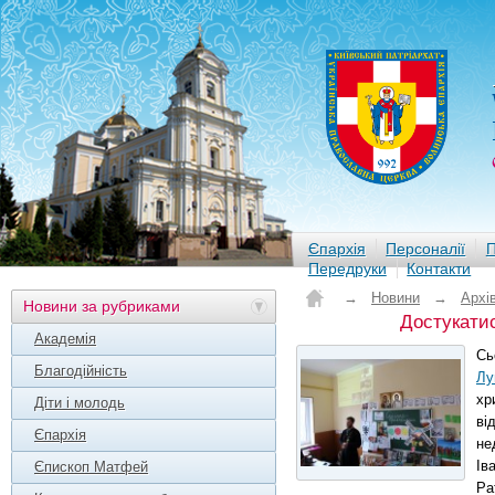
Єпархія
Персоналії
П
Передруки
Контакти
→
Новини
→
Архі
Новини за рубриками
Достукатис
Академія
Сь
Благодійність
Лу
хр
Діти і молодь
ві
Єпархія
не
Ів
Єпископ Матфей
Ра