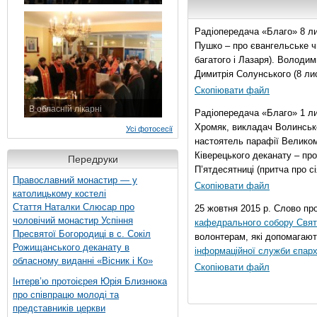
7 листопада 2015 р.
Радіопередача «Благо» 8 ли
Пушко – про євангельське чи
багатого і Лазаря). Володи
Димитрія Солунського (8 ли
Скопіювати файл
В обласній лікарні
Радіопередача «Благо» 1 л
3 листопада 2015 р.
Хромяк, викладач Волинсько
Усі фотосесії
настоятель парафії Велико
Ківерецького деканату – про
Передруки
П’ятдесятниці (притча про сі
Православний монастир — у
Скопіювати файл
католицькому костелі
Стаття Наталки Слюсар про
25 жовтня 2015 р. Слово пр
чоловічий монастир Успіння
кафедрального собору Свято
Пресвятої Богородиці в с. Сокіл
волонтерам, які допомагают
Рожищанського деканату в
інформаційної служби єпарх
обласному виданні «Вісник і Ко»
Скопіювати файл
Інтерв’ю протоієрея Юрія Близнюка
про співпрацю молоді та
представників церкви