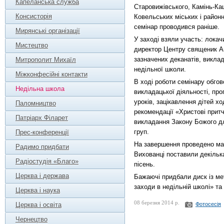
Капеланська служба
Старовижівського, Камінь-Ка
Консисторія
Ковельських міських і район
семінар проводився раніше.
Мирянські організації
У заході взяли участь: локач
Мистецтво
директор Центру священик А
зазначених деканатів, виклад
Митрополит Михаїл
недільної школи.
Міжконфесійні контакти
В ході роботи семінару обго
Недільна школа
викладацької діяльності, про
уроків, зацікавлення дітей х
Паломництво
рекомендації «Христові притч
Патріарх Філарет
викладання Закону Божого дл
груп.
Прес-конференції
На завершення проведено май
Радимо придбати
Вихованці поставили декілька
Радіостудія «Благо»
пісень.
Церква і держава
Бажаючі придбали диск із м
заходи в недільній школі» та
Церква і наука
08 березня 2014 р.
Церква і освіта
Фотосесія
Чернецтво