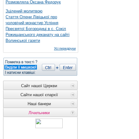
Розмовляла Оксана Федорук
Зцілений молитвою
Стаття Олени Лівіцької про
чоловічий монастир Успіння
Пресвятої Богородиці в с. Сокіл
Рожищанського деканату на сайті
Волинської газети
Усі передруки
Сайт нашої Церкви
Сайти нашої єпархії
Наші банери
Лічильники