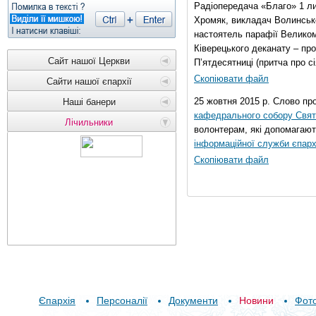
Радіопередача «Благо» 1 л
Хромяк, викладач Волинсько
настоятель парафії Велико
Ківерецького деканату – про
Сайт нашої Церкви
П’ятдесятниці (притча про сі
Скопіювати файл
Сайти нашої єпархії
25 жовтня 2015 р. Слово пр
Наші банери
кафедрального собору Свято
Лічильники
волонтерам, які допомагают
інформаційної служби єпарх
Скопіювати файл
Єпархія
Персоналії
Документи
Новини
Фот