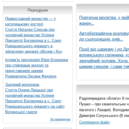
Передруки
Поетична молитва, у які
Православний монастир — у
жанру...
католицькому костелі
Стаття Наталки Слюсар про
Автобіографічна розпові
чоловічий монастир Успіння
до сьогоднішніх днів...
Пресвятої Богородиці в с. Сокіл
Рожищанського деканату в
Події від царизму і до Др
обласному виданні «Вісник і Ко»
волинського селянина, «з
Інтерв’ю протоієрея Юрія Близнюка
звичайний чоловік. Хоча 
про співпрацю молоді та
щирим серцем, і саме тим
представників церкви
Розмовляла Оксана Федорук
Зцілений молитвою
Стаття Олени Лівіцької про
чоловічий монастир Успіння
Радіопередача «Благо» 8 ли
Пресвятої Богородиці в с. Сокіл
Пушко – про євангельське чи
Рожищанського деканату на сайті
багатого і Лазаря). Володи
Волинської газети
Димитрія Солунського (8 ли
Усі передруки
Скопіювати файл