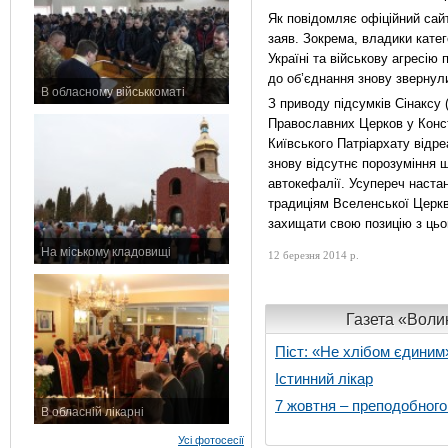
Як повідомляє офіційний са
заяв. Зокрема, владики кате
Україні та військову агресію 
до об’єднання знову звернул
В обласному військкоматі
З приводу підсумків Сінаксу 
11 листопада 2015 р.
Православних Церков у Конст
Київського Патріархату відр
знову відсутнє порозуміння 
автокефалії. Усупереч наст
традиціям Вселенської Церк
захищати свою позицію з цьог
На міському кладовищі
12 березня 2014 р.
7 листопада 2015 р.
Газета «Волин
Піст: «Не хлібом єдиним
Істинний лікар
7 жовтня – преподобног
В обласній лікарні
3 листопада 2015 р.
Усі фотосесії