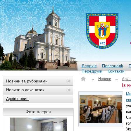
Єпархія
Персоналії
П
Передруки
Контакти
→
Новини
→
Архі
Новини за рубриками
Із к
Новини в деканатах
Ми
Архів новин
єп
уч
Фотогалерея
на
Си
го
Ук