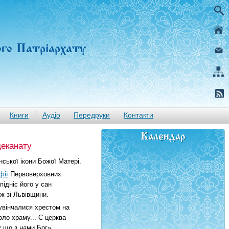
ого Патріархату
Книги
Аудіо
Передруки
Контакти
Календар
еканату
ської ікони Божої Матері.
фії
Первоверховних
підніс його у сан
ож зі Львівщини.
 увінчалися хрестом на
ло храму... Є церква –
у що з нами Бог».