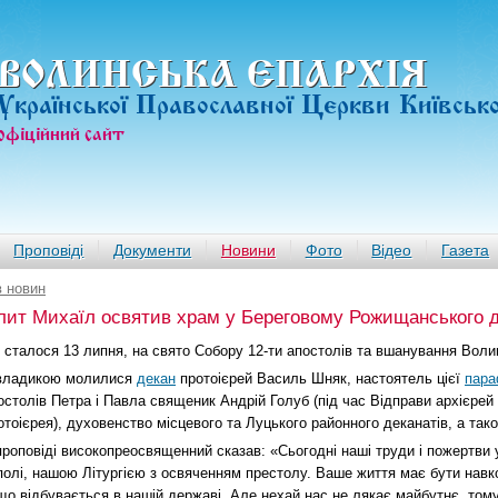
ВОЛИНСЬКА ЄПАРХIЯ
Української Православної Церкви Київськ
офiцiйний сайт
Проповіді
Документи
Новини
Фото
Відео
Газета
в новин
ит Михаїл освятив храм у Береговому Рожищанського д
 сталося 13 липня, на свято Собору 12-ти апостолів та вшанування Волин
владикою молилися
декан
протоієрей Василь Шняк, настоятель цієї
пара
остолів Петра і Павла священик Андрій Голуб (під час Відправи архієрей 
отоієрея), духовенство місцевого та Луцького районного деканатів, а так
проповіді високопреосвященний сказав: «Сьогодні наші труди і пожертви
полі, нашою Літургією з освяченням престолу. Ваше життя має бути навко
що відбувається в нашій державі. Але нехай нас не лякає майбутнє, том