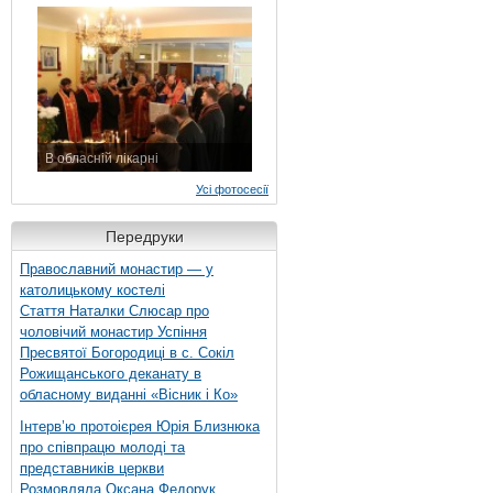
7 листопада 2015 р.
В обласній лікарні
3 листопада 2015 р.
Усі фотосесії
Передруки
Православний монастир — у
католицькому костелі
Стаття Наталки Слюсар про
чоловічий монастир Успіння
Пресвятої Богородиці в с. Сокіл
Рожищанського деканату в
обласному виданні «Вісник і Ко»
Інтерв’ю протоієрея Юрія Близнюка
про співпрацю молоді та
представників церкви
Розмовляла Оксана Федорук