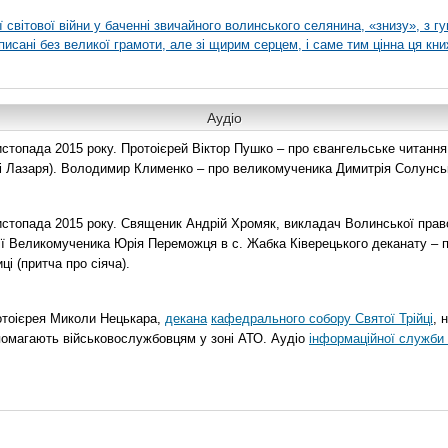
ї світової війни у баченні звичайного волинського селянина, «знизу», з г
писані без великої грамоти, але зі щирим серцем, і саме тим цінна ця кни
Аудіо
топада 2015 року. Протоієрей Віктор Пушко – про євангельське читання н
о і Лазаря). Володимир Клименко – про великомученика Димитрія Солунськ
стопада 2015 року. Священик Андрій Хромяк, викладач Волинської прав
ії Великомученика Юрія Переможця в с. Жабка Ківерецького деканату – 
ці (притча про сіяча).
отоієрея Миколи Нецькара,
декана
кафедрального собору Святої Трійці
, 
помагають військовослужбовцям у зоні АТО. Аудіо
інформаційної служби 