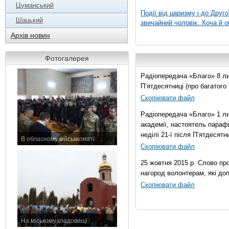
Цуманський
Події від царизму і до Друго
Шацький
звичайний чоловік. Хоча й о
Архів новин
Фотогалерея
Радіопередача «Благо» 8 лис
П’ятдесятниці (про багатог
Скопіювати файл
Радіопередача «Благо» 1 ли
академії, настоятель параф
неділі 21-ї після П’ятдесятни
В обласному військкоматі
Скопіювати файл
11 листопада 2015 р.
25 жовтня 2015 р. Слово пр
нагород волонтерам, які до
Скопіювати файл
На міському кладовищі