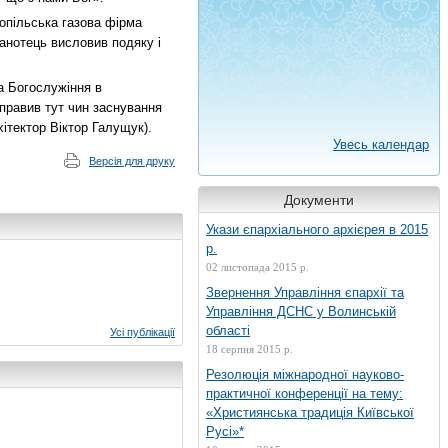
нопільська газова фірма
панотець висловив подяку і
на Богослужіння в
дправив тут чин заснування
ітектор Віктор Галущук).
Увесь календар
Версія для друку
Документи
Укази єпархіального архієрея в 2015
р.
02 листопада 2015 р.
Звернення Управління єпархії та
Управління ДСНС у Волинській
області
Усі публікації
18 серпня 2015 р.
Резолюція міжнародної науково-
практичної конференції на тему:
«Християнська традиція Київської
Русі»*