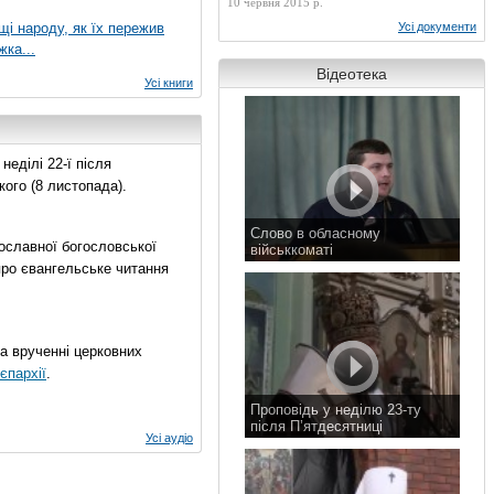
10 червня 2015 р.
ущі народу, як їх пережив
Усі документи
жка...
Відеотека
Усі книги
еділі 22-ї після
ого (8 листопада).
Слово в обласному
ославної богословської
військкоматі
про євангельське читання
11 листопада 2015 р.
на врученні церковних
єпархії
.
Проповідь у неділю 23-ту
після П’ятдесятниці
Усі аудіо
8 листопада 2015 р.