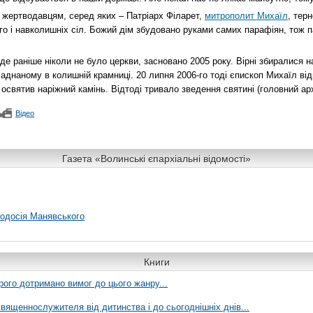
 жертводавцям, серед яких – Патріарх Філарет,
митрополит Михаїл
, тер
го і навколишніх сіл. Божий дім збудовано руками самих парафіян, тож 
 де раніше ніколи не було церкви, засновано 2005 року. Вірні збиралися 
аднаному в колишній крамниці. 20 липня 2006-го тоді єпископ Михаїл ві
освятив наріжний камінь. Відтоді тривало зведення святині (головний арх
Відео
Газета «Волинські єпархіальні відомості»
еодосія Манявського
Книги
рого дотримано вимог до цього жанру...
вященнослужителя від дитинства і до сьогоднішніх днів...