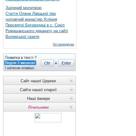
Зцілений молитвою
Стаття Олени Лівіцької про
чоловічий монастир Успіння
Пресвятої Богородиці в с. Сокіл
Рожищанського деканату на сайті
Волинської газети
Усі передруки
Сайт нашої Церкви
Сайти нашої єпархії
Наші банери
Лічильники