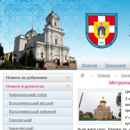
Єпархія
Персоналії
→
Новини
→
Архі
Новини за рубриками
Митропол
Новини в деканатах
Це
Кафедральний собор
З 
Володимирський міський
ап
пр
Володимирський районний
У 
Горохівський
ку
Іваничівський
буде жити село. Хвилює те, 