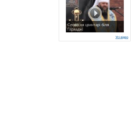
Слово на цвинтарі біля
Гаразджі
7 листопада 2015 р.
Усі відео