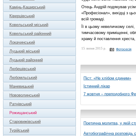
Отець Андрій подякував усім
Камінь-Каширський
«Професіонал», вихідці з цьо
Ківерцівський
всій громаді.
Ковельський міський
Її в цьому невеличкому селі,
тимчасовому приміщенні, обл
Ковельський районний
храму й поставлення хреста, 
Локачинський
15 липня 2015 р.
Фотосесія
Луцький міський
Луцький районний
Любешівський
Любомльський
Піст: «Не хлібом єдиним»
Істинний лікар
Маневицький
7 жовтня – преподобного Ф
Нововолинський
Ратнівський
Рожищанський
Старовижівський
Поетична молитва, у якій ст
Турійський
Автобіографічна розповідь с