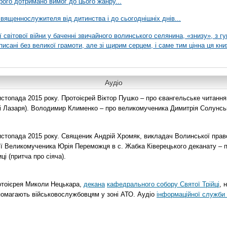
рого дотримано вимог до цього жанру...
вященнослужителя від дитинства і до сьогоднішніх днів...
ї світової війни у баченні звичайного волинського селянина, «знизу», з г
писані без великої грамоти, але зі щирим серцем, і саме тим цінна ця кни
Аудіо
топада 2015 року. Протоієрей Віктор Пушко – про євангельське читання н
о і Лазаря). Володимир Клименко – про великомученика Димитрія Солунськ
стопада 2015 року. Священик Андрій Хромяк, викладач Волинської прав
ії Великомученика Юрія Переможця в с. Жабка Ківерецького деканату – 
ці (притча про сіяча).
отоієрея Миколи Нецькара,
декана
кафедрального собору Святої Трійці
, 
помагають військовослужбовцям у зоні АТО. Аудіо
інформаційної служби 