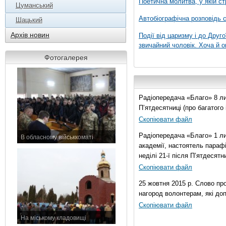
Поетична молитва, у якій ст
Цуманський
Автобіографічна розповідь с
Шацький
Архів новин
Події від царизму і до Друго
звичайний чоловік. Хоча й о
Фотогалерея
Радіопередача «Благо» 8 лис
П’ятдесятниці (про багатог
Скопіювати файл
Радіопередача «Благо» 1 ли
В обласному військкоматі
академії, настоятель параф
11 листопада 2015 р.
неділі 21-ї після П’ятдесятни
Скопіювати файл
25 жовтня 2015 р. Слово пр
нагород волонтерам, які до
Скопіювати файл
На міському кладовищі