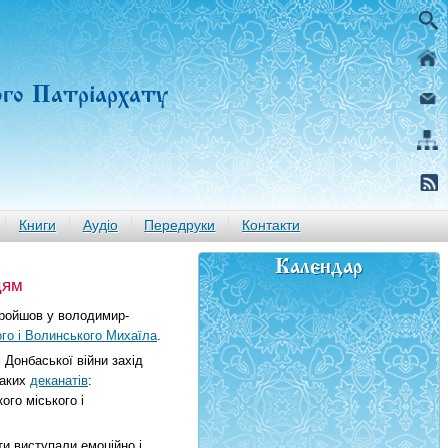
ого Патріархату
Книги
Аудіо
Передруки
Контакти
Календар
цям
пройшов у володимир-
го і Волинського Михаїла
.
 Донбаської війни захід
таких
деканатів
:
ого міського і
ти виступали емоційно і