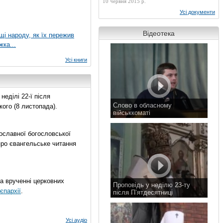
10 червня 2015 р.
Усі документи
Відеотека
ущі народу, як їх пережив
жка...
Усі книги
еділі 22-ї після
Слово в обласному
ого (8 листопада).
військкоматі
11 листопада 2015 р.
ославної богословської
про євангельське читання
на врученні церковних
Проповідь у неділю 23-ту
єпархії
.
після П’ятдесятниці
8 листопада 2015 р.
Усі аудіо