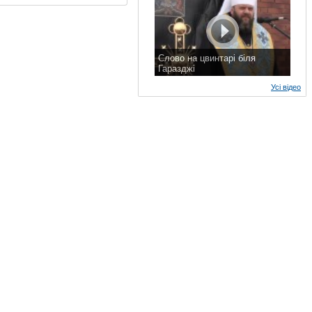
Слово на цвинтарі біля
Гаразджі
7 листопада 2015 р.
Усі відео