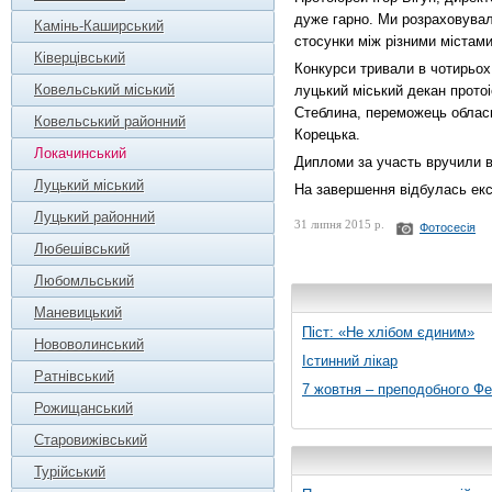
дуже гарно. Ми розраховува
Камінь-Каширський
стосунки між різними містами
Ківерцівський
Конкурси тривали в чотирьох 
Ковельський міський
луцький міський декан прот
Стеблина, переможець обласн
Ковельський районний
Корецька.
Локачинський
Дипломи за участь вручили в
Луцький міський
На завершення відбулась екс
Луцький районний
31 липня 2015 р.
Фотосесія
Любешівський
Любомльський
Маневицький
Піст: «Не хлібом єдиним»
Нововолинський
Істинний лікар
Ратнівський
7 жовтня – преподобного Ф
Рожищанський
Старовижівський
Турійський