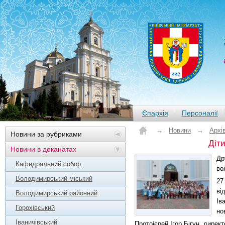
Єпархія
Персоналії
→
Новини
→
Архі
Новини за рубриками
Діт
Новини в деканатах
Др
Кафедральний собор
во
Володимирський міський
27
ві
Володимирський районний
Ів
Горохівський
но
Іваничівський
Протоієрей Ігор Бігун, дирек