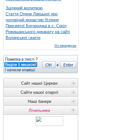
Зцілений молитвою
Стаття Олени Лівіцької про
чоловічий монастир Успіння
Пресвятої Богородиці в с. Сокіл
Рожищанського деканату на сайті
Волинської газети
Усі передруки
Сайт нашої Церкви
Сайти нашої єпархії
Наші банери
Лічильники