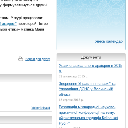
му формуватимуться дружні
остюм. У журі працювали:
 академії
протоієрей Петро
ької етики» матінка Майя
Увесь календар
Документи
Версія для друку
Укази єпархіального архієрея в 2015
р.
02 листопада 2015 р.
Звернення Управління єпархії та
Управління ДСНС у Волинській
області
18 серпня 2015 р.
Резолюція міжнародної науково-
Усі публікації
практичної конференції на тему:
«Християнська традиція Київської
Русі»*