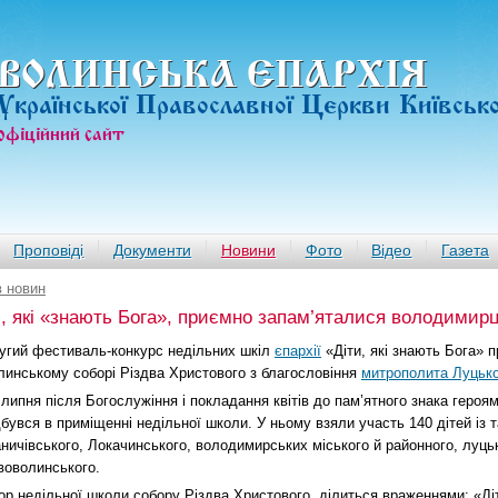
ВОЛИНСЬКА ЄПАРХIЯ
Української Православної Церкви Київськ
офiцiйний сайт
Проповіді
Документи
Новини
Фото
Відео
Газета
в новин
и, які «знають Бога», приємно запам’яталися володимир
угий фестиваль-конкурс недільних шкіл
єпархії
«Діти, які знають Бога» 
линському соборі Різдва Христового з благословіння
митрополита Луцько
 липня після Богослужіння і покладання квітів до пам’ятного знака героям
дбувся в приміщенні недільної школи. У ньому взяли участь 140 дітей із 
аничівського, Локачинського, володимирських міського й районного, луцьк
воволинського.
тор недільної школи собору Різдва Христового, ділиться враженнями: «Ді