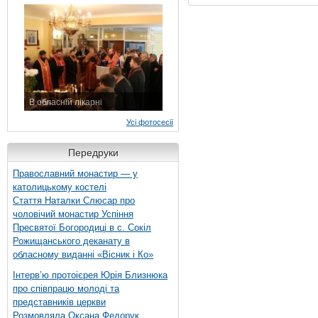
7 листопада 2015 р.
В обласній лікарні
3 листопада 2015 р.
Усі фотосесії
Передруки
Православний монастир — у
католицькому костелі
Стаття Наталки Слюсар про
чоловічий монастир Успіння
Пресвятої Богородиці в с. Сокіл
Рожищанського деканату в
обласному виданні «Вісник і Ко»
Інтерв’ю протоієрея Юрія Близнюка
про співпрацю молоді та
представників церкви
Розмовляла Оксана Федорук