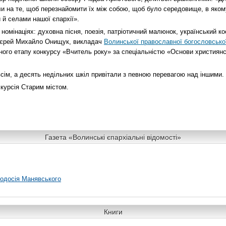
ли на те, щоб перезнайомити їх між собою, щоб було середовище, в яко
 й селами нашої єпархії».
номінаціях: духовна пісня, поезія, патріотичний малюнок, український к
оієрей Михайло Онищук, викладач
Волинської православної богословської
ого етапу конкурсу «Вчитель року» за спеціальністю «Основи християнс
сім, а десять недільних шкіл привітали з певною перевагою над іншими.
курсія Старим містом.
Газета «Волинські єпархіальні відомості»
еодосія Манявського
Книги