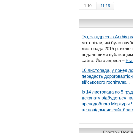
1-10
11-16
Тут, за адресою
Arkhiv.pr
матеріали, які було опубл
листопада 2015 р. включ
подальшими публікаціями
сайта. Його адреса –
Pra
16 листопада, у понеділо
передасть дороговартіс
військового госпіталю...
Із 14 листопада по 5 гру
деканату відбудеться па
преподобного Меркурія Че
це повідомляє сайт благо
Газета «Волин