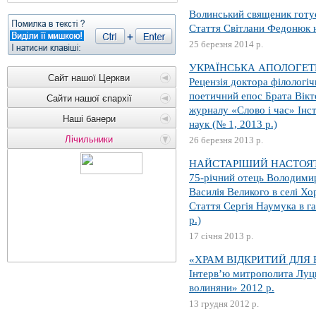
Волинський священик готує
Стаття Світлани Федонюк н
25 березня 2014 р.
УКРАЇНСЬКА АПОЛОГЕТ
Сайт нашої Церкви
Рецензія доктора філологі
поетичний епос Брата Вікт
Сайти нашої єпархії
журналу «Слово і час» Інст
Наші банери
наук (№ 1, 2013 р.)
Лічильники
26 березня 2013 р.
НАЙСТАРІШИЙ НАСТОЯ
75-річний отець Володимир
Василія Великого в селі Х
Стаття Сергія Наумука в га
р.)
17 січня 2013 р.
«ХРАМ ВІДКРИТИЙ ДЛЯ 
Інтерв’ю митрополита Луць
волиняни» 2012 р.
13 грудня 2012 р.