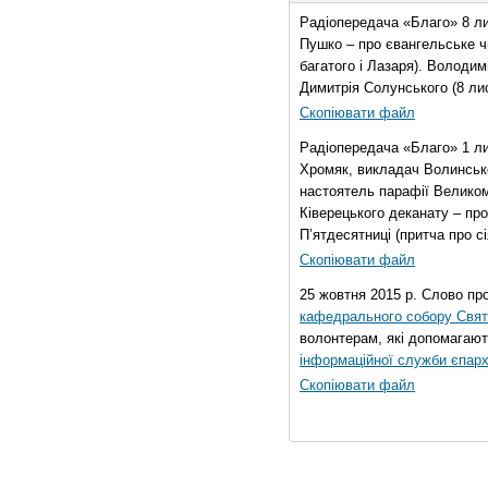
Радіопередача «Благо» 8 ли
Пушко – про євангельське чи
багатого і Лазаря). Володи
Димитрія Солунського (8 ли
Скопіювати файл
Радіопередача «Благо» 1 л
Хромяк, викладач Волинсько
настоятель парафії Велико
Ківерецького деканату – про
П’ятдесятниці (притча про сі
Скопіювати файл
25 жовтня 2015 р. Слово пр
кафедрального собору Свято
волонтерам, які допомагают
інформаційної служби єпарх
Скопіювати файл