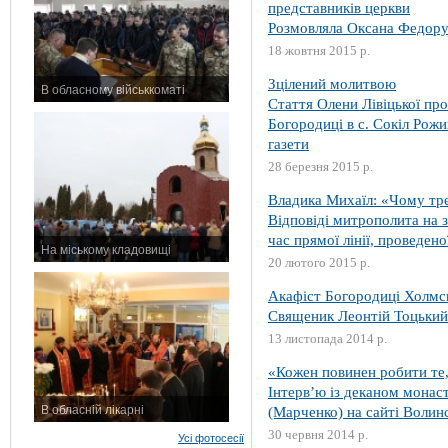
представників церкви
Розмовляла Оксана Федор
18 жовтня 2015 р.
Зцілений молитвою
В обласному військкоматі
Стаття Олени Лівіцької пр
11 листопада 2015 р.
Богородиці в с. Сокіл Рож
газети
28 березня 2015 р.
Владика Михаїл: «Чому тре
Відповіді митрополита на з
час прямої лінії, проведен
На міському кладовищі
20 лютого 2015 р.
7 листопада 2015 р.
Акафіст Богородиці Холмсь
Священик Леонтій Тоцький
13 листопада 2014 р.
«Кожен повинен робити те,
Інтерв’ю із деканом монас
В обласній лікарні
(Марченко) на сайті Волин
3 листопада 2015 р.
30 червня 2014 р.
Усі фотосесії