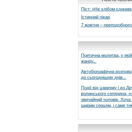
Піст: «Не хлібом єдиним
Істинний лікар
7 жовтня – преподобног
Поетична молитва, у які
жанру...
Автобіографічна розпові
до сьогоднішніх днів...
Події від царизму і до Др
волинського селянина, «з
звичайний чоловік. Хоча 
щирим серцем, і саме тим