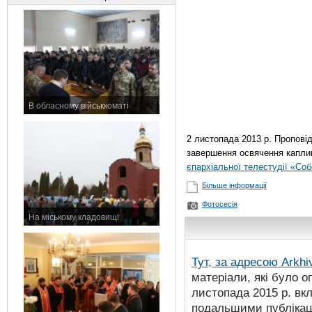
В обласному військкоматі
11 листопада 2015 р.
2 листопада 2013 р. Пропові
завершення освячення каплиц
єпархіальної телестудії «Со
Більше інформації
Фотосесія
На міському кладовищі
7 листопада 2015 р.
Тут, за адресою
Arkhi
матеріали, які було о
листопада 2015 р. вк
подальшими публікаці