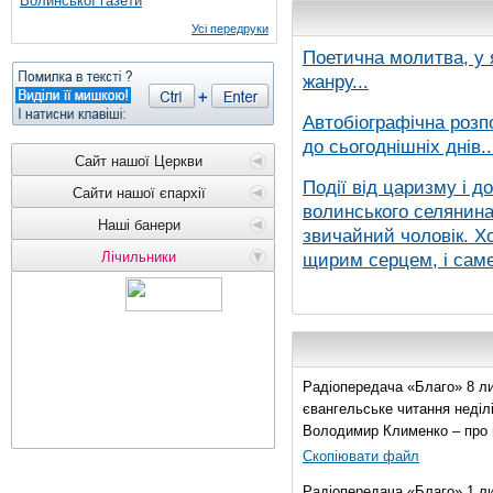
Волинської газети
Усі передруки
Поетична молитва, у 
жанру...
Автобіографічна розп
до сьогоднішніх днів..
Сайт нашої Церкви
Події від царизму і д
Сайти нашої єпархії
волинського селянина,
Наші банери
звичайний чоловік. Хо
Лічильники
щирим серцем, і саме 
Радіопередача «Благо» 8 ли
євангельське читання неділі 
Володимир Клименко – про 
Скопіювати файл
Радіопередача «Благо» 1 л