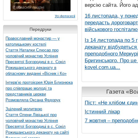
версію сайта. Його а
В обласній лікарні
3 листопада 2015 р.
16 листопада, у понед
Усі фотосесії
передасть дороговарт
військового госпіталю.
Передруки
Православний монастир — у
Із 14 листопада по 5 
католицькому костелі
деканату відбудеться
Стаття Наталки Слюсар про
преподобного Меркурія
чоловічий монастир Успіння
Бригинського. Про це
Пресвятої Богородиці в с. Сокіл
kovel.com.ua...
Рожищанського деканату в
обласному виданні «Вісник і Ко»
Інтерв’ю протоієрея Юрія Близнюка
про співпрацю молоді та
Газета «Вол
представників церкви
Розмовляла Оксана Федорук
Піст: «Не хлібом єди
Зцілений молитвою
Істинний лікар
Стаття Олени Лівіцької про
7 жовтня – преподобн
чоловічий монастир Успіння
Пресвятої Богородиці в с. Сокіл
Рожищанського деканату на сайті