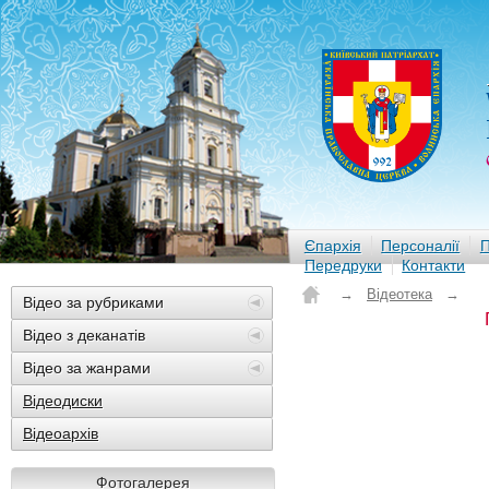
Єпархія
Персоналії
П
Передруки
Контакти
→
Відеотека
→
Відео за рубриками
Відео з деканатів
Відео за жанрами
Відеодиски
Відеоархів
Фотогалерея