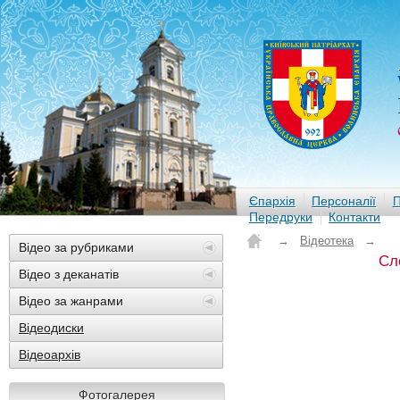
Єпархія
Персоналії
П
Передруки
Контакти
→
Відеотека
→
Відео за рубриками
Сл
Відео з деканатів
Відео за жанрами
Відеодиски
Відеоархів
Фотогалерея