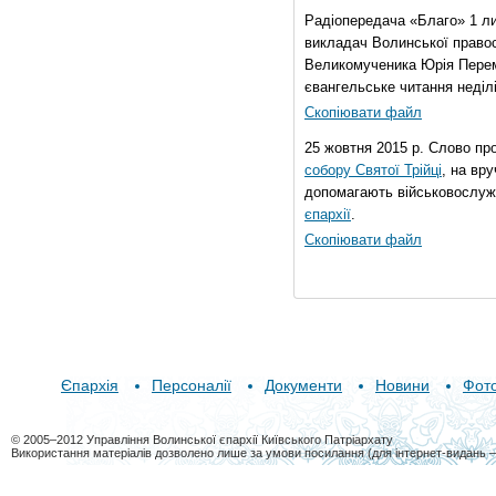
Радіопередача «Благо» 1 л
викладач Волинської правос
Великомученика Юрія Перем
євангельське читання неділі 
Скопіювати файл
25 жовтня 2015 р. Слово пр
собору Святої Трійці
, на вр
допомагають військовослуж
єпархії
.
Скопіювати файл
Єпархія
Персоналії
Документи
Новини
Фот
© 2005–2012 Управління Волинської єпархії Київського Патріархату
Використання матеріалів дозволено лише за умови посилання (для інтернет-видань 