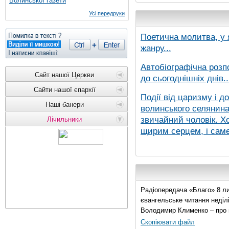
Волинської газети
Усі передруки
Поетична молитва, у 
жанру...
Автобіографічна розп
Сайт нашої Церкви
до сьогоднішніх днів..
Сайти нашої єпархії
Події від царизму і д
Наші банери
волинського селянина,
звичайний чоловік. Хо
Лічильники
щирим серцем, і саме 
Радіопередача «Благо» 8 ли
євангельське читання неділі 
Володимир Клименко – про 
Скопіювати файл