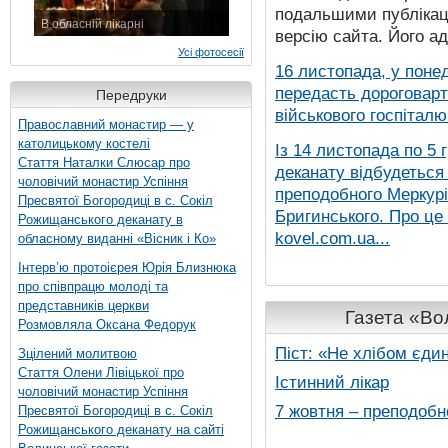
подальшими публікаці
В обласній лікарні
версію сайта. Його а
3 листопада 2015 р.
Усі фотосесії
16 листопада, у понед
передасть дороговарт
Передруки
військового госпіталю.
Православний монастир — у
католицькому костелі
Із 14 листопада по 5 
Стаття Наталки Слюсар про
деканату відбудеться
чоловічий монастир Успіння
преподобного Меркурія
Пресвятої Богородиці в с. Сокіл
Бригинського. Про це
Рожищанського деканату в
kovel.com.ua...
обласному виданні «Вісник і Ко»
Інтерв’ю протоієрея Юрія Близнюка
про співпрацю молоді та
представників церкви
Газета «Вол
Розмовляла Оксана Федорук
Піст: «Не хлібом єди
Зцілений молитвою
Стаття Олени Лівіцької про
Істинний лікар
чоловічий монастир Успіння
7 жовтня – преподобн
Пресвятої Богородиці в с. Сокіл
Рожищанського деканату на сайті