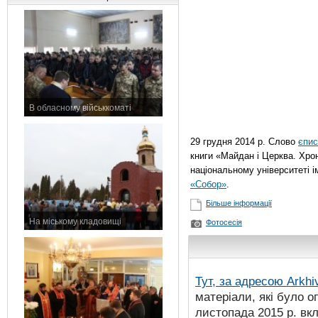
В обласному військкоматі
11 листопада 2015 р.
29 грудня 2014 р. Слово
єпи
книги «Майдан і Церква. Хрон
національному університеті і
«Собор»
.
Більше інформації
На міському кладовищі
Фотосесія
7 листопада 2015 р.
Тут, за адресою
Arkhi
матеріали, які було о
листопада 2015 р. вк