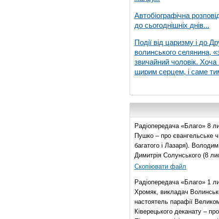
Автобіографічна розпові
до сьогоднішніх днів...
Події від царизму і до Др
волинського селянина, «з
звичайний чоловік. Хоча 
щирим серцем, і саме тим
Радіопередача «Благо» 8 ли
Пушко – про євангельське чи
багатого і Лазаря). Володи
Димитрія Солунського (8 ли
Скопіювати файл
Радіопередача «Благо» 1 л
Хромяк, викладач Волинсько
настоятель парафії Велико
Ківерецького деканату – про