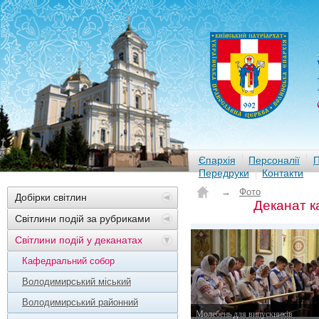
Єпархія
Персоналії
П
Передруки
Контакти
→
Фото
Добірки світлин
Деканат 
Світлини подій за рубриками
Світлини подій у деканатах
Кафедральний собор
Володимирський міський
Володимирський районний
Молебень для випускників