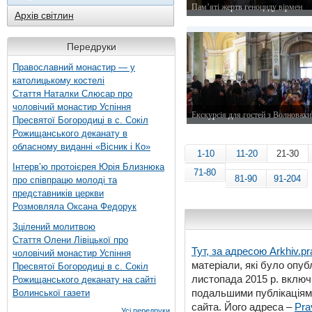
Пам’яті жертв геноциду вірмен
Архів світлин
24 квітня 2015 р.
Передруки
Православний монастир — у
католицькому костелі
Стаття Наталки Слюсар про
чоловічий монастир Успіння
Екскурсія для гостей з Волновахи
Пресвятої Богородиці в с. Сокіл
11 квітня 2015 р.
Рожищанського деканату в
обласному виданні «Вісник і Ко»
1-10
11-20
21-30
Інтерв’ю протоієрея Юрія Близнюка
71-80
81-90
91-204
про співпрацю молоді та
представників церкви
Розмовляла Оксана Федорук
Зцілений молитвою
Стаття Олени Лівіцької про
Тут, за адресою
Arkhiv.pr
чоловічий монастир Успіння
матеріали, які було опубл
Пресвятої Богородиці в с. Сокіл
листопада 2015 р. включ
Рожищанського деканату на сайті
подальшими публікаціями
Волинської газети
сайта. Його адреса –
Pra
Усі передруки