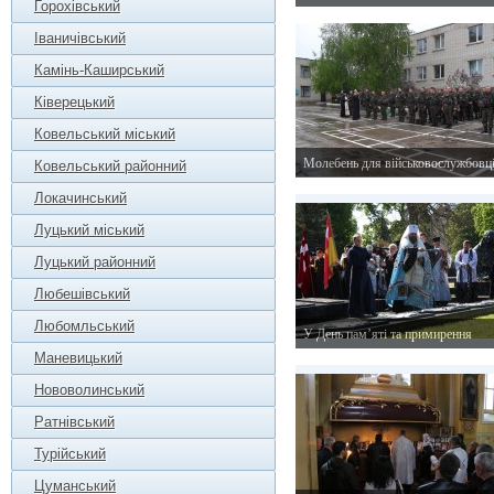
Горохівський
29 травня 2015 р.
Іваничівський
Камінь-Каширський
Ківерецький
Ковельський міський
Молебень для військовослужбовц
Ковельський районний
11 травня 2015 р.
Локачинський
Луцький міський
Луцький районний
Любешівський
Любомльський
У День пам’яті та примирення
8 травня 2015 р.
Маневицький
Нововолинський
Ратнівський
Турійський
Цуманський