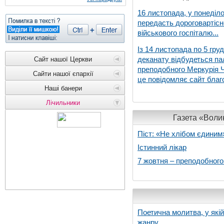
16 листопада, у понеділо
передасть дороговартіс
військового госпіталю...
Із 14 листопада по 5 гру
деканату відбудеться па
Сайт нашої Церкви
преподобного Меркурія Че
Сайти нашої єпархії
це повідомляє сайт благо
Наші банери
Лічильники
Газета «Волин
Піст: «Не хлібом єдиним
Істинний лікар
7 жовтня – преподобног
Поетична молитва, у які
жанру...