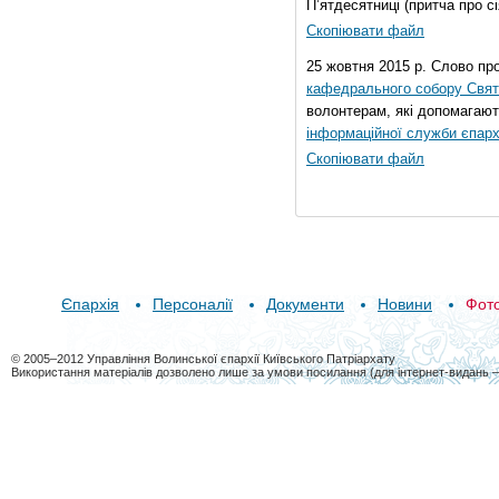
П’ятдесятниці (притча про сі
Скопіювати файл
25 жовтня 2015 р. Слово пр
кафедрального собору Свято
волонтерам, які допомагают
інформаційної служби єпарх
Скопіювати файл
Єпархія
Персоналії
Документи
Новини
Фот
© 2005–2012 Управління Волинської єпархії Київського Патріархату
Використання матеріалів дозволено лише за умови посилання (для інтернет-видань 