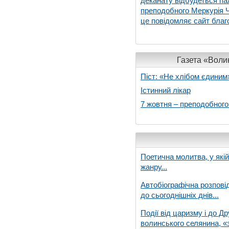
деканату відбудеться па
преподобного Меркурія Че
це повідомляє сайт благо
Газета «Волин
Піст: «Не хлібом єдиним
Істинний лікар
7 жовтня – преподобног
Поетична молитва, у які
жанру...
Автобіографічна розпові
до сьогоднішніх днів...
Події від царизму і до Др
волинського селянина, «з