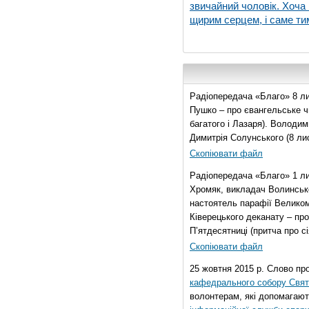
звичайний чоловік. Хоча 
щирим серцем, і саме тим
Радіопередача «Благо» 8 ли
Пушко – про євангельське чи
багатого і Лазаря). Володи
Димитрія Солунського (8 ли
Скопіювати файл
Радіопередача «Благо» 1 л
Хромяк, викладач Волинсько
настоятель парафії Велико
Ківерецького деканату – про
П’ятдесятниці (притча про сі
Скопіювати файл
25 жовтня 2015 р. Слово пр
кафедрального собору Свято
волонтерам, які допомагают