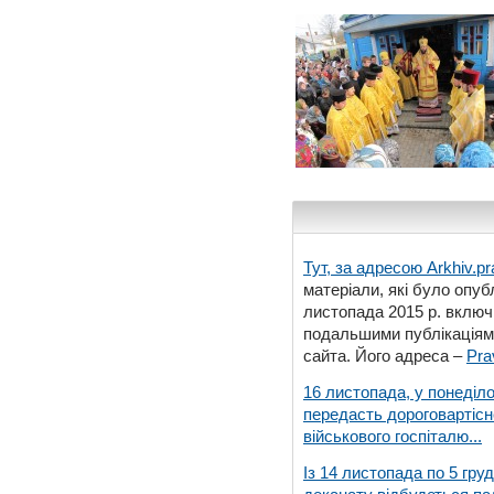
Тут, за адресою
Arkhiv.pr
матеріали, які було опубл
листопада 2015 р. включ
подальшими публікаціями
сайта. Його адреса –
Pra
16 листопада, у понеділо
передасть дороговартіс
військового госпіталю...
Із 14 листопада по 5 гру