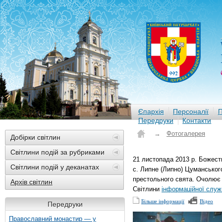
Єпархія
Персоналії
П
Передруки
Контакти
→
Фотогалерея
Добірки світлин
Світлини подій за рубриками
21 листопада 2013 р. Божеств
Світлини подій у деканатах
с. Липне (Липно) Цумансько
престольного свята. Очолю
Архів світлин
Світлини
інформаційної служ
Більше інформації
Відео
Передруки
Православний монастир — у