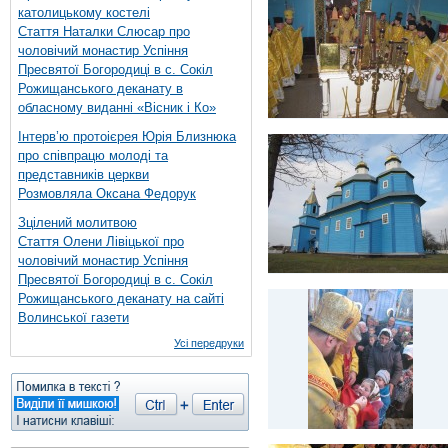
католицькому костелі
Стаття Наталки Слюсар про
чоловічий монастир Успіння
Пресвятої Богородиці в с. Сокіл
Рожищанського деканату в
обласному виданні «Вісник і Ко»
Інтерв’ю протоієрея Юрія Близнюка
про співпрацю молоді та
представників церкви
Розмовляла Оксана Федорук
Зцілений молитвою
Стаття Олени Лівіцької про
чоловічий монастир Успіння
Пресвятої Богородиці в с. Сокіл
Рожищанського деканату на сайті
Волинської газети
Усі передруки