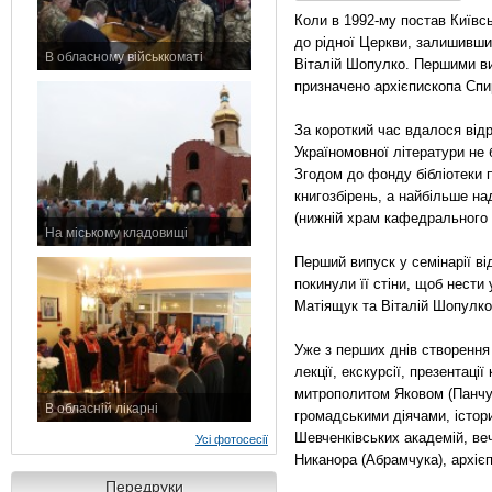
Коли в 1992-му постав Київсь
до рідної Церкви, залишивши
В обласному військкоматі
Віталій Шопулко. Першими ви
11 листопада 2015 р.
призначено архієпископа Спи
За короткий час вдалося відр
Україномовної літератури не 
Згодом до фонду бібліотеки 
книгозбірень, а найбільше н
(нижній храм кафедрального с
На міському кладовищі
7 листопада 2015 р.
Перший випуск у семінарії ві
покинули її стіни, щоб нести 
Матіящук та Віталій Шопулко
Уже з перших днів створення 
лекції, екскурсії, презентац
митрополитом Яковом (Панчу
В обласній лікарні
громадськими діячами, істор
3 листопада 2015 р.
Шевченківських академій, веч
Усі фотосесії
Никанора (Абрамчука), архієп
Передруки