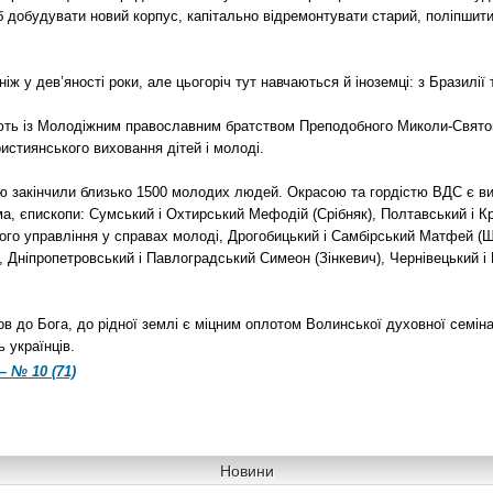
б добудувати новий корпус, капітально відремонтувати старий, поліпшити
іж у дев’яності роки, але цьогоріч тут навчаються й іноземці: з Бразилії
ть із Молодіжним православним братством Преподобного Миколи-Святоші
истиянського виховання дітей і молоді.
ію закінчили близько 1500 молодих людей. Окрасою та гордістю ВДС є ви
ма, єпископи: Сумський і Охтирський Мефодій (Срібняк), Полтавський і 
ого управління у справах молоді, Дрогобицький і Самбірський Матфей (Ше
, Дніпропетровський і Павлоградський Симеон (Зінкевич), Чернівецький і
 до Бога, до рідної землі є міцним оплотом Волинської духовної семінарі
 українців.
– № 10 (71)
Новини