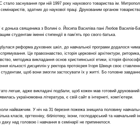
 стало заснування при ній 1997 року наукового товариства ім. Митропол
о семінаристів, здатних до наукової праці. Друкованим органом товарист
 є донька священика з Волині о. Йосипа Василіва пані Любов Василів-Б
ащим студентам іменні стипендії в пам’ять про свого батька.
відбулася реформа духовних шкіл, до навчальної програми додалося чим
 спрямування. Це правознавство, історія церковної архітектури, риторика
ство, методика викладання основ християнської етики, історія філософії,
шення кількості дисциплін у ректора протоієрея Ігоря Швеця своє ставлен
 студентам, щоб вони змогли застосувати їх у житті. Бо головне завданн
гато легше, адже викладачі подбали, щоб кожен мав готовий друкований
явилась україномовна література, є свій сайт в інтернеті, комп’ютери.
школи найважчим. У ніч на 31 березня пожежа знищила половину навчаль
лька класів, оргтехніку, бібліотеку, ікони, господарський та навчальний 
 даху над головою і навчання в семінарії не припинилося.