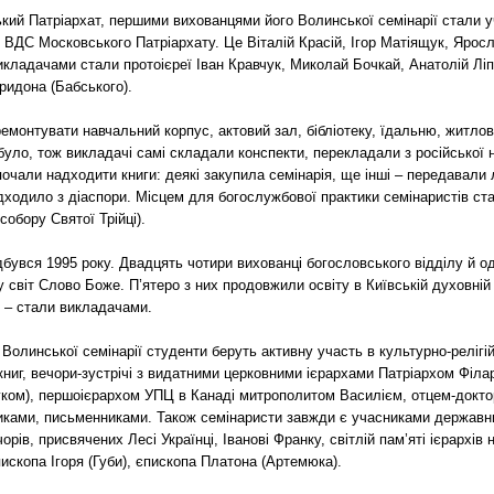
кий Патріархат, першими вихованцями його Волинської семінарії стали уч
 ВДС Московського Патріархату. Це Віталій Красій, Ігор Матіящук, Яросл
кладачами стали протоієреї Іван Кравчук, Миколай Бочкай, Анатолій Ліп
ридона (Бабського).
емонтувати навчальний корпус, актовий зал, бібліотеку, їдальню, житлов
було, тож викладачі самі складали конспекти, перекладали з російської н
почали надходити книги: деякі закупила семінарія, ще інші – передавали
адходило з діаспори. Місцем для богослужбової практики семінаристів с
обору Святої Трійці).
дбувся 1995 року. Двадцять чотири вихованці богословського відділу й 
у світ Слово Боже. П’ятеро з них продовжили освіту в Київській духовній 
 – стали викладачами.
Волинської семінарії студенти беруть активну участь в культурно-релігі
ії книг, вечори-зустрічі з видатними церковними ієрархами Патріархом Філ
ком), першоієрархом УПЦ в Канаді митрополитом Василієм, отцем-докт
иками, письменниками. Також семінаристи завжди є учасниками державн
орів, присвячених Лесі Українці, Іванові Франку, світлій пам’яті ієрархі
ископа Ігоря (Губи), єпископа Платона (Артемюка).