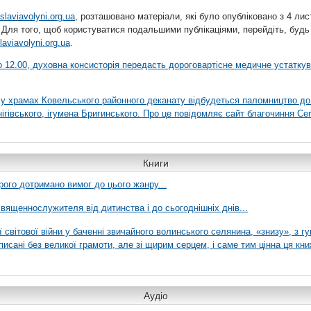
slaviavolyni.org.ua
, розташовано матеріали, які було опубліковано з 4 лис
 Для того, щоб користуватися подальшими публікаціями, перейдіть, будь
laviavolyni.org.ua
.
 о 12.00, духовна консисторія передасть дороговартісне медичне устатку
я у храмах Ковельського районного деканату відбудеться паломництво до
гівського, ігумена Бригинського. Про це повідомляє сайт благочиння Сer
Книги
рого дотримано вимог до цього жанру...
вященнослужителя від дитинства і до сьогоднішніх днів...
ї світової війни у баченні звичайного волинського селянина, «знизу», з г
писані без великої грамоти, але зі щирим серцем, і саме тим цінна ця кни
Аудіо