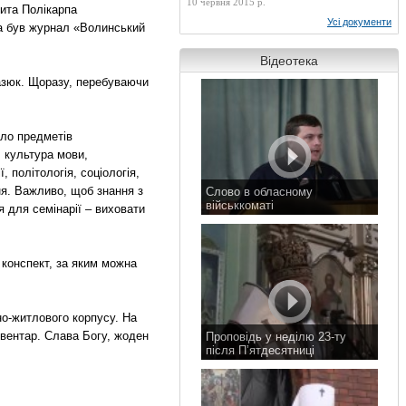
10 червня 2015 р.
ита Полікарпа
Усі документи
ва був журнал «Волинський
Відеотека
азюк. Щоразу, перебуваючи
ало предметів
, культура мови,
 політологія, соціологія,
ня. Важливо, щоб знання з
Слово в обласному
військкоматі
я для семінарії – виховати
11 листопада 2015 р.
 конспект, за яким можна
но-житлового корпусу. На
інвентар. Слава Богу, жоден
Проповідь у неділю 23-ту
після П’ятдесятниці
8 листопада 2015 р.