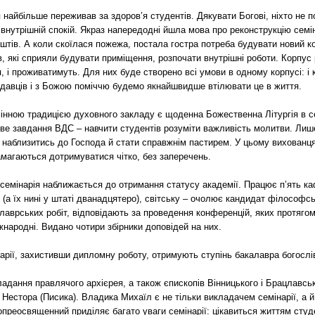
я найбільше переживав за здоров’я студентів. Дякувати Богові, ніхто не
– внутрішній спокій. Якраз напередодні йшла мова про реконструкцію семін
оштів. А коли скоїлася пожежа, постала гостра потреба будувати новий к
в, які сприяли будувати приміщення, розпочати внутрішні роботи. Корпус
я, і проживатимуть. Для них буде створено всі умови в одному корпусі: і кл
водавців і з Божою поміччю будемо якнайшвидше втілювати це в життя.
мінною традицією духовного закладу є щоденна Божественна Літургія в с
ове завдання ВДС – навчити студентів розуміти важливість молитви. Лише
 наблизитись до Господа й стати справжнім пастирем. У цьому вихованц
амагаються дотримуватися чітко, без заперечень.
семінарія наближається до отримання статусу академії. Працює п’ять к
 (а їх нині у штаті дванадцятеро), світську – очолює кандидат філософс
аврських робіт, відповідають за проведення конференцій, яких протягом
міжнародні. Видано чотири збірники доповідей на них.
арії, захистивши дипломну роботу, отримують ступінь бакалавра богослів
адання правлячого архієрея, а також єпископів Вінницького і Брацлавсь
 Нестора (Писика). Владика Михаїл є не тільки викладачем семінарії, а 
преосвященний приділяє багато уваги семінарії: цікавиться життям студ