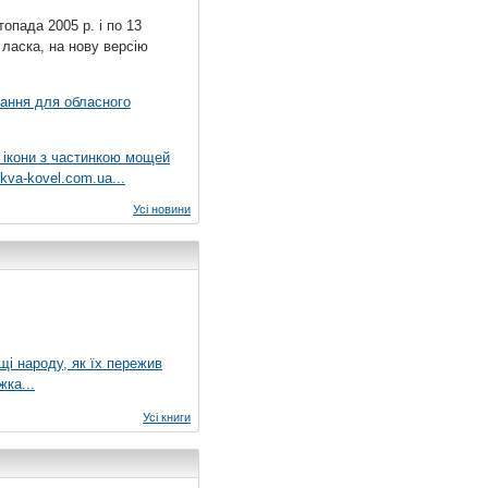
топада 2005 р. і по 13
 ласка, на нову версію
вання для обласного
 ікони з частинкою мощей
kva-kovel.com.ua...
Усі новини
ущі народу, як їх пережив
жка...
Усі книги