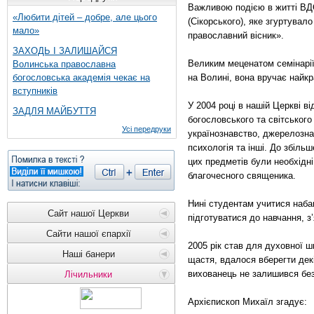
Важливою подією в житті ВДС
«Любити дітей – добре, але цього
(Сікорського), яке згуртувал
мало»
православний вісник».
ЗАХОДЬ І ЗАЛИШАЙСЯ
Великим меценатом семінарії
Волинська православна
богословська академія чекає на
на Волині, вона вручає найкр
вступників
У 2004 році в нашій Церкві 
ЗАДЛЯ МАЙБУТТЯ
богословського та світського
Усі передруки
українознавство, джерелознав
психологія та інші. До збіль
цих предметів були необхідні
благочесного священика.
Нині студентам учитися наба
Сайт нашої Церкви
підготуватися до навчання, з’
Сайти нашої єпархії
2005 рік став для духовної 
Наші банери
щастя, вдалося вберегти декі
вихованець не залишився без
Лічильники
Архієпископ Михаїл згадує: