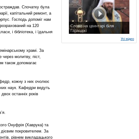
 постраждав. Спочатку була
арії, капітальний ремонт, а
орпус. Господь допоміг нам
 розрахований на 120
Слово на цвинтарі біля
Гаразджі
аси, і бібліотека, і їдальня
7 листопада 2015 р.
Усі відео
емінарському храмі. За
 через молитву, піст,
ям також допомагає
афедр, кожну з них очолює
ьких наук. Кафедри ведуть
 двох останніх років
’я.
кого Онуфрія (Хаврука) та
й дієвим покровителем. За
ентів, рівнем викладацького