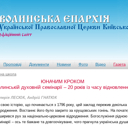
ВОЛИНСЬКА ЄПАРХIЯ
Української Православної Церкви Київськ
офiцiйний сайт
Проповіді
Документи
Новини
Фото
Відео
Газета
на школа
ЮНАЧИМ КРОКОМ
линській духовній семінарії – 20 років із часу відновлен
лерія ЛЕСЮК, Андрій ГНАТЮК
 свою історію, що починається з 1796 року, цей заклад пережив декілька
дродження. Востаннє його було закрито за хрущовських гонінь. На початку
ширився рух за національно-церковне відродження. Богослужіння рідно
мінарії – ось те бажане та довгоочікуване, чого прагнула українська душа