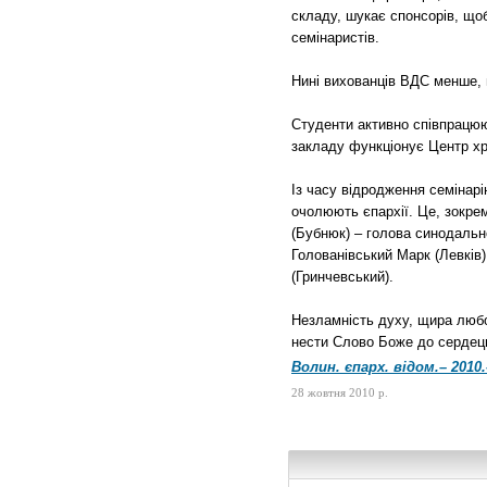
складу, шукає спонсорів, що
семінаристів.
Нині вихованців ВДС менше, н
Студенти активно співпрацюю
закладу функціонує Центр хр
Із часу відродження семінар
очолюють єпархії. Це, зокре
(Бубнюк) – голова синодальн
Голованівський Марк (Левків)
(Гринчевський).
Незламність духу, щира любов
нести Слово Боже до сердець
Волин. єпарх. відом.– 2010.
28 жовтня 2010 р.