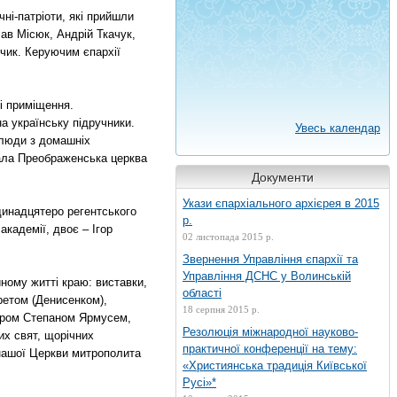
ні-патріоти, які прийшли
ав Місюк, Андрій Ткачук,
чик. Керуючим єпархії
і приміщення.
а українську підручники.
Увесь календар
 люди з домашніх
тала Преображенська церква
Документи
Укази єпархіального архієрея в 2015
одинадцятеро регентського
р.
академії, двоє – Ігор
02 листопада 2015 р.
Звернення Управління єпархії та
Управління ДСНС у Волинській
йному житті краю: виставки,
області
аретом (Денисенком),
18 серпня 2015 р.
ором Степаном Ярмусем,
Резолюція міжнародної науково-
их свят, щорічних
практичної конференції на тему:
в нашої Церкви митрополита
«Християнська традиція Київської
Русі»*