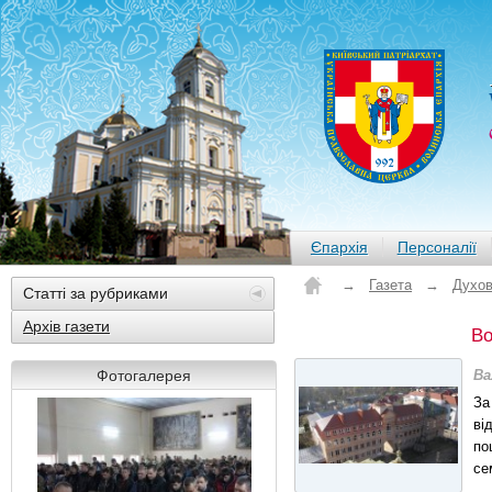
Єпархія
Персоналії
→
Газета
→
Духов
Статті за рубриками
Архів газети
Во
Фотогалерея
Ва
За
ві
по
се