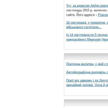
Тут, за адресою
Arkhiv.pravo
листопада 2015 р. включно.
сайта. Його адреса –
Pravos
16 листопада, у понеділок,
військового госпіталю...
Із 14 листопада по 5 грудн
преподобного Меркурія Черні
Поетична молитва, у якій ст
Автобіографічна розповідь с
Події від царизму і до Друго
звичайний чоловік. Хоча й о