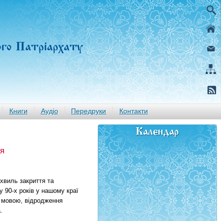
ого Патріархату
Книги
Аудіо
Передруки
Контакти
Календар
ня
 хвиль закриття та
 90-х років у нашому краї
ю мовою, відродження
.