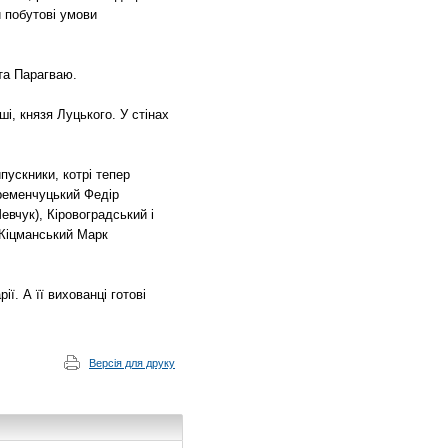
 побутові умови
 та Парагваю.
, князя Луцького. У стінах
пускники, котрі тепер
Кременчуцький Федір
вчук), Кіровоградський і
 Кіцманський Марк
ї. А її вихованці готові
Версія для друку