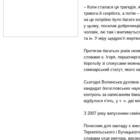
– Коли сталася ця трагедія, 
тривога й скорбота, а потім 
на це потрібно було багато к
у цьому, посилав доброчинці
чоловік, які там і вчитимутьс
та ін. У міру щедрості жерт
Протягом багатьох років нез
словами о. Ігоря, першочерг
боротьбу зі спокусами можна
семінарський статут, якого н
Сьогодні Волинська духовна 
кандидат богословських наук
контроль за написанням бакал
відбулося п’ять, у т. ч. дві 
З 2007 року випускники семін
Почесним для закладу є викл
Тернопільського і Бучацького
словами отця ректора, високо