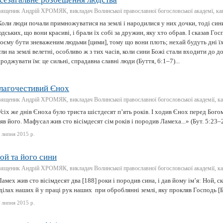
ященик Андрій ХРОМЯК, викладач Волинської православної богословської академї, кан
Коли люди почали примножуватися на землі і народилися у них дочки, тоді син
дських, що вони красиві, і брали їх собі за дружин, яку хто обрав. І сказав Гос
єму бути зневаженим людьми [цими], тому що вони плоть; нехай будуть дні їх 
ли на землі велетні, особливо ж з тих часів, коли сини Божі стали входити до д
роджувати їм: це сильні, спрадавна славні люди (Буття, 6:1–7)...
лагочестивий Єнох
ященик Андрій ХРОМЯК, викладач Волинської православної богословської академії, ка
сіх же днів Єноха було триста шістдесят п’ять років. І ходив Єнох перед Богом
яв його. Мафусал жив сто вісімдесят сім років і породив Ламеха...» (Бут. 5:23–2
 липня 2015 р.
ой та його сини
ященик Андрій ХРОМЯК, викладач Волинської православної богословської академії, ка
амех жив сто вісімдесят два [188] роки і породив сина, і дав йому ім’я: Ной, с
ділах наших й у праці рук наших при оброблянні землі, яку прокляв Господь [Бо
 липня 2015 р.