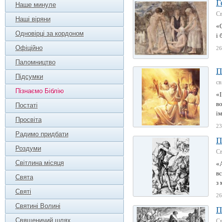
Г
Наше минуле
Св
Наші віряни
«О
Одновірці за кордоном
і 
Офіційно
26
Паломництво
П
Підсумки
св
Пізнаємо Біблію
«І
во
Постаті
ім
Просвіта
23
Радимо придбати
П
Роздуми
Св
Світлина місяця
«А
вс
Свята
з 
Святі
26
Святині Волині
П
Священичий шлях
Св