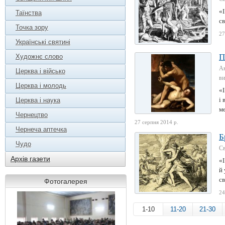
«І
Таїнства
св
Точка зору
27
Українські святині
П
Художнє слово
Ан
Церква і військо
ви
Церква і молодь
«І
і 
Церква і наука
ме
Чернецтво
27 серпня 2014 р.
Чернеча аптечка
Б
Чудо
Св
Архів газети
«І
й 
св
Фотогалерея
24
1-10
11-20
21-30