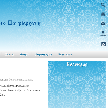
ого Патріархату
Книги
Аудіо
Передруки
Контакти
Календар
ндидат богословських наук
 чоловіком праведним
има, Хама і Яфета. Але земля
)...