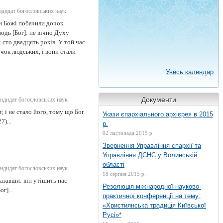
дидат богословських наук
и Божі побачили дочок
подь [Бог]: не вічно Духу
сто двадцять років. У той час
очок людських, і вони стали
Увесь календар
Документи
ндидат богословських наук
; і не стало його, тому що Бог
Укази єпархіального архієрея в 2015
7)...
р.
02 листопада 2015 р.
Звернення Управління єпархії та
Управління ДСНС у Волинській
області
ндидат богословських наук
18 серпня 2015 р.
казавши: він утішить нас
Резолюція міжнародної науково-
г]...
практичної конференції на тему:
«Християнська традиція Київської
Русі»*