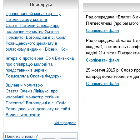
Передруки
Православний монастир — у
Радіопередача «Благо» 8 лис
католицькому костелі
П’ятдесятниці (про багатог
Стаття Наталки Слюсар про
Скопіювати файл
чоловічий монастир Успіння
Пресвятої Богородиці в с. Сокіл
Радіопередача «Благо» 1 ли
Рожищанського деканату в
академії, настоятель параф
обласному виданні «Вісник і Ко»
неділі 21-ї після П’ятдесятни
Інтерв’ю протоієрея Юрія Близнюка
Скопіювати файл
про співпрацю молоді та
представників церкви
25 жовтня 2015 р. Слово пр
Розмовляла Оксана Федорук
нагород волонтерам, які до
Скопіювати файл
Зцілений молитвою
Стаття Олени Лівіцької про
чоловічий монастир Успіння
Пресвятої Богородиці в с. Сокіл
Рожищанського деканату на сайті
Волинської газети
Усі передруки