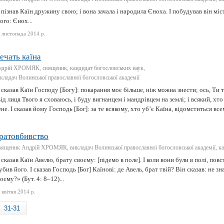
 пізнав Каїн дружину свою; і вона зачала і народила Єноха. І побудував він міст
ого: Єнох...
 листопада 2014 р.
ечать каїна
дрій ХРОМЯК, священик, кандидат богословських наук,
кладач Волинської православної богословської академії
 сказав Каїн Господу [Богу]: покарання моє більше, ніж можна знести; ось, Ти т
від лиця Твого я сховаюсь, і буду вигнанцем і мандрівцем на землі; і всякий, хто
не. І сказав йому Господь [Бог]: за те всякому, хто уб’є Каїна, відомститься всем
ратовбивство
ященик Андрій ХРОМЯК, викладач Волинської православної богословської академії, ка
 сказав Каїн Авелю, брату своєму: [підемо в поле]. І коли вони були в полі, повс
убив його. І сказав Господь [Бог] Каїнові: де Авель, брат твій? Він сказав: не з
оєму?» (Бут. 4: 8–12)...
 квітня 2014 р.
31-31