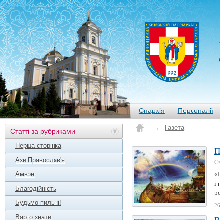
Єпархія
Персоналії
→
Газета
Статті за рубриками
Перша сторінка
П
Ази Православ'я
Св
Амвон
«
і 
Благодійність
ро
Будьмо пильні!
26
Варто знати
В