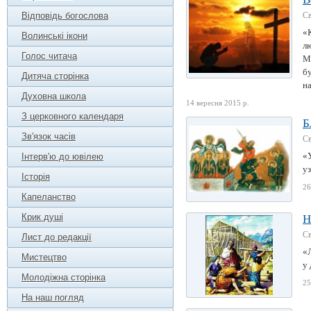
Відповідь богослова
Св
«
Волинські ікони
лю
Голос читача
Мо
бу
Дитяча сторінка
на
Духовна школа
14 вересня 2015 р.
З церковного календаря
Б
Зв'язок часів
Cв
«У
Інтерв'ю до ювілею
уз
Історія
26
Капеланство
Крик душі
Н
Cв
Лист до редакції
«Л
Мистецтво
у 
Молодіжна сторінка
25
На наш погляд