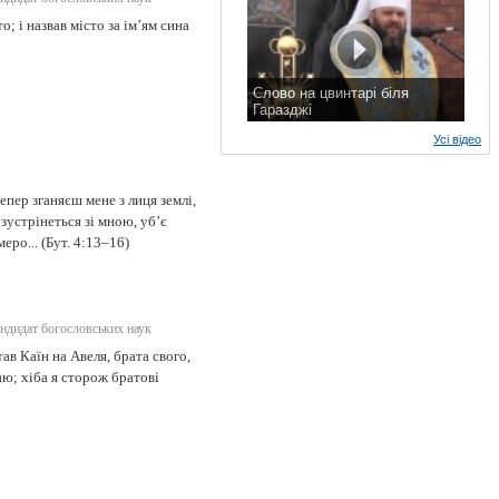
о; і назвав місто за ім’ям сина
Слово на цвинтарі біля
Гаразджі
7 листопада 2015 р.
Усі відео
епер зганяєш мене з лиця землі,
 зустрінеться зі мною, уб’є
еро... (Бут. 4:13–16)
ндидат богословських наук
тав Каїн на Авеля, брата свого,
наю; хіба я сторож братові