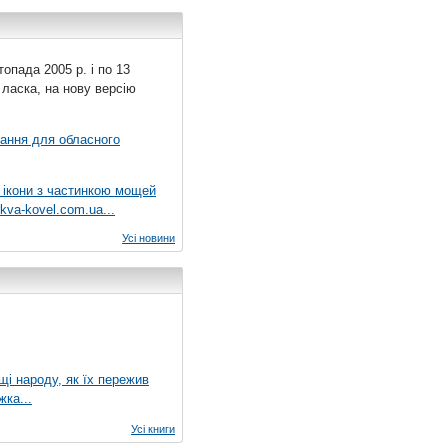
топада 2005 р. і по 13
 ласка, на нову версію
вання для обласного
 ікони з частинкою мощей
kva-kovel.com.ua...
Усі новини
ущі народу, як їх пережив
жка...
Усі книги