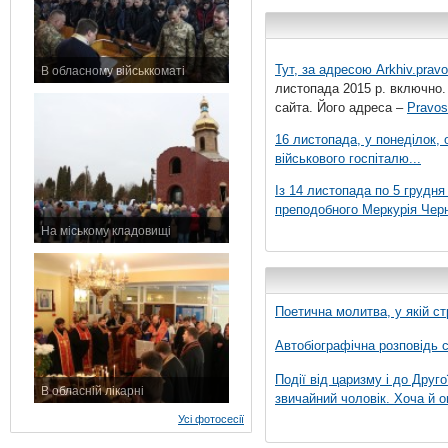
Тут, за адресою
Arkhiv.pravo
В обласному військкоматі
листопада 2015 р. включно.
11 листопада 2015 р.
сайта. Його адреса –
Pravos
16 листопада, у понеділок,
військового госпіталю...
Із 14 листопада по 5 грудн
преподобного Меркурія Черні
На міському кладовищі
7 листопада 2015 р.
Поетична молитва, у якій ст
Автобіографічна розповідь с
Події від царизму і до Друго
В обласній лікарні
звичайний чоловік. Хоча й о
3 листопада 2015 р.
Усі фотосесії