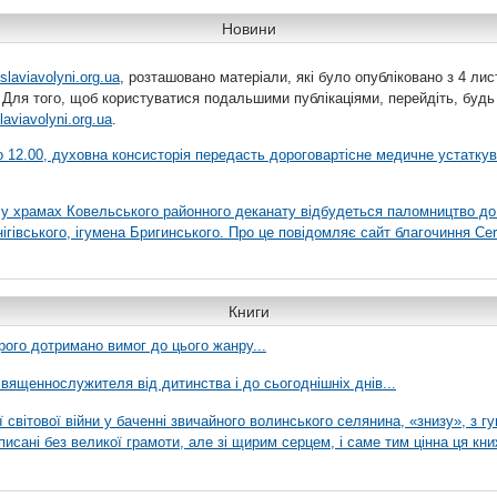
Новини
slaviavolyni.org.ua
, розташовано матеріали, які було опубліковано з 4 лис
 Для того, щоб користуватися подальшими публікаціями, перейдіть, будь
laviavolyni.org.ua
.
 о 12.00, духовна консисторія передасть дороговартісне медичне устатку
я у храмах Ковельського районного деканату відбудеться паломництво до
гівського, ігумена Бригинського. Про це повідомляє сайт благочиння Сer
Книги
рого дотримано вимог до цього жанру...
вященнослужителя від дитинства і до сьогоднішніх днів...
ї світової війни у баченні звичайного волинського селянина, «знизу», з г
писані без великої грамоти, але зі щирим серцем, і саме тим цінна ця кни