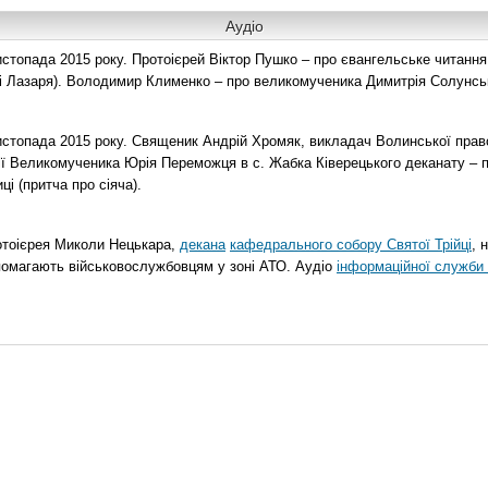
Аудіо
топада 2015 року. Протоієрей Віктор Пушко – про євангельське читання н
о і Лазаря). Володимир Клименко – про великомученика Димитрія Солунськ
стопада 2015 року. Священик Андрій Хромяк, викладач Волинської прав
ії Великомученика Юрія Переможця в с. Жабка Ківерецького деканату – 
ці (притча про сіяча).
отоієрея Миколи Нецькара,
декана
кафедрального собору Святої Трійці
, 
помагають військовослужбовцям у зоні АТО. Аудіо
інформаційної служби 