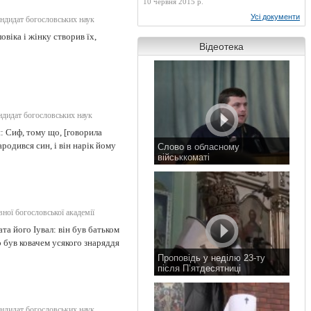
10 червня 2015 р.
Усі документи
ндидат богословських наук
віка і жінку створив їх,
Відеотека
ндидат богословських наук
я: Сиф, тому що, [говорила
ародився син, і він нарік йому
Слово в обласному
військкоматі
11 листопада 2015 р.
ої богословської академії
ата його Іувал: він був батьком
о був ковачем усякого знаряддя
Проповідь у неділю 23-ту
після П’ятдесятниці
8 листопада 2015 р.
ндидат богословських наук