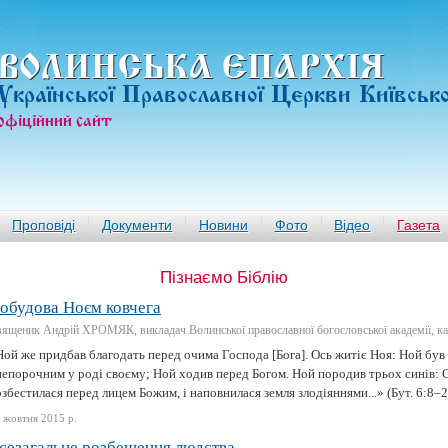
ВОЛИНСЬКА ЄПАРХIЯ
Української Православної Церкви Київськ
офiцiйний сайт
Проповіді
Документи
Новини
Фото
Відео
Газета
Пізнаємо Біблію
обудова Ноєм ковчега
ященик Андрій ХРОМЯК, викладач Волинської православної богословської академії, ка
Ной же придбав благодать перед очима Господа [Бога]. Ось житіє Ноя: Ной був
непорочним у роді своєму; Ной ходив перед Богом. Ной породив трьох синів: С
збестилася перед лицем Божим, і наповнилася земля злодіяннями...» (Бут. 6:8–22
 жовтня 2015 р.
сезагальне розбещення людства