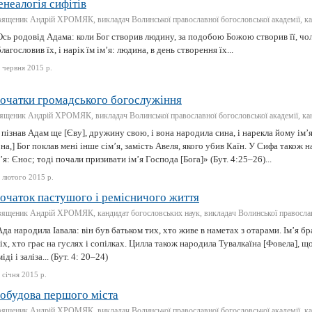
енеалогія сифітів
ященик Андрій ХРОМЯК, викладач Волинської православної богословської академії, ка
сь родовід Адама: коли Бог створив людину, за подобою Божою створив її, чоло
благословив їх, і нарік їм ім’я: людина, в день створення їх...
 червня 2015 р.
очатки громадського богослужіння
ященик Андрій ХРОМЯК, викладач Волинської православної богословської академії, ка
 пізнав Адам ще [Єву], дружину свою, і вона народила сина, і нарекла йому ім’
на,] Бог поклав мені інше сім’я, замість Авеля, якого убив Каїн. У Сифа також н
’я: Єнос; тоді почали призивати ім’я Господа [Бога]» (Бут. 4:25–26)...
 лютого 2015 р.
очаток пастушого і ремісничого життя
ященик Андрій ХРОМЯК, кандидат богословських наук, викладач Волинської православн
да народила Іавала: він був батьком тих, хто живе в наметах з отарами. Ім’я бр
іх, хто грає на гуслях і сопілках. Цилла також народила Тувалкаїна [Фовела], щ
міді і заліза... (Бут. 4: 20–24)
 січня 2015 р.
обудова першого міста
ященик Андрій ХРОМЯК, викладач Волинської православної богословської академії, ка