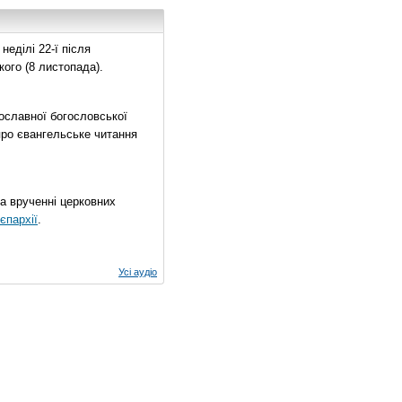
еділі 22-ї після
ого (8 листопада).
ославної богословської
про євангельське читання
на врученні церковних
єпархії
.
Усі аудіо