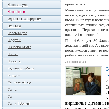
провалитися.
Наше минуле
Мешканець селища Іваничі
Наші віряни
чоловік, односельці з ним 
Одновірці за кордоном
цього. Він рятує й возвели
ставить пам’ятники, сам, 
Офіційно
врятовані. Переважно це на
Паломництво
викинуті як непотріб.
Підсумки
Панові Євгену за 80. Здава
доживати свій вік. А з ньог
Пізнаємо Біблію
поспілкуєшся з ним, то роз
Постаті
робить велику патріотичну 
Просвіта
26 березня 2011 р.
Радимо придбати
Роздуми
А
Світлина місяця
І
Свята
Л
Святі
х
вирішила з дітьми і 
Святині Волині
місцями і навіть спро