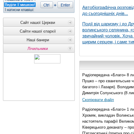
Автобіографічна розпові
до сьогоднішніх днів...
Сайт нашої Церкви
Події від царизму і до Др
волинського селянина, «з
Сайти нашої єпархії
звичайний чоловік. Хоча 
Наші банери
щирим серцем, і саме тим
Лічильники
Радіопередача «Благо» 8 ли
Пушко – про євангельське чи
багатого і Лазаря). Володи
Димитрія Солунського (8 ли
Скопіювати файл
Радіопередача «Благо» 1 л
Хромяк, викладач Волинсько
настоятель парафії Велико
Ківерецького деканату – про
П’ятдесятниці (притча про сі