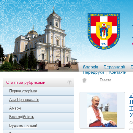
Єпархія
Персоналії
П
Передруки
Контакти
→
Газета
Статті за рубриками
Перша сторінка
«
Ази Православ'я
П
Т
Амвон
У
Благодійність
О
Будьмо пильні!
в