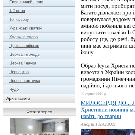
Священичий шлях
мити посуд, прибирати
Таїнства
Багато дізналася про 
повернулася додому п
Точка зору
зміною побачила вві 
Українські святині
випустити з валізи Її
Художнє слово
роботу (це, до речі, 
нині має затримати що
Церква і військо
ікону.
Церква і молодь
Церква і наука
Образ Ісуса Христа п
вивезти з України кол
Чернецтво
громадянин Німеччини
Чернеча аптечка
надійно, і до нього не
Чудо
29 серпня 2010 р.
Архів газети
МИЛОСЕРДЯ ДО...
Християни повинні ма
Фотогалерея
навіть до тварин
Андрій ГНАТЮК