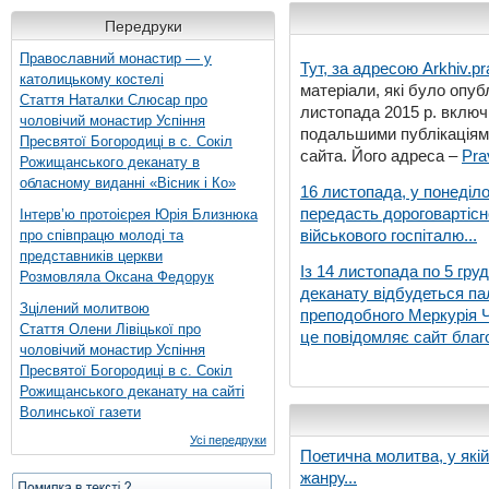
Передруки
Православний монастир — у
Тут, за адресою
Arkhiv.pr
католицькому костелі
матеріали, які було опубл
Стаття Наталки Слюсар про
листопада 2015 р. включ
чоловічий монастир Успіння
подальшими публікаціями
Пресвятої Богородиці в с. Сокіл
сайта. Його адреса –
Pra
Рожищанського деканату в
обласному виданні «Вісник і Ко»
16 листопада, у понеділо
передасть дороговартіс
Інтерв’ю протоієрея Юрія Близнюка
військового госпіталю...
про співпрацю молоді та
представників церкви
Із 14 листопада по 5 гру
Розмовляла Оксана Федорук
деканату відбудеться па
Зцілений молитвою
преподобного Меркурія Че
Стаття Олени Лівіцької про
це повідомляє сайт благо
чоловічий монастир Успіння
Пресвятої Богородиці в с. Сокіл
Рожищанського деканату на сайті
Волинської газети
Усі передруки
Поетична молитва, у які
жанру...