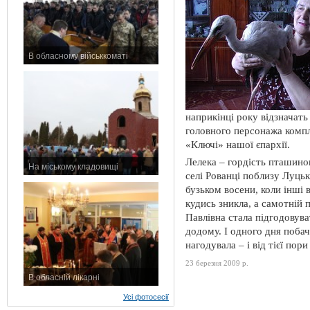
В обласному військкоматі
11 листопада 2015 р.
наприкінці року відзначать
головного персонажа комп
«Ключі» нашої єпархії.
Лелека – гордість пташино
На міському кладовищі
селі Рованці поблизу Луць
7 листопада 2015 р.
бузьком восени, коли інші в
кудись зникла, а самотній 
Павлівна стала підгодовув
додому. І одного дня побачи
нагодувала – і від тієї пори
23 березня 2009 р.
В обласній лікарні
3 листопада 2015 р.
Усі фотосесії