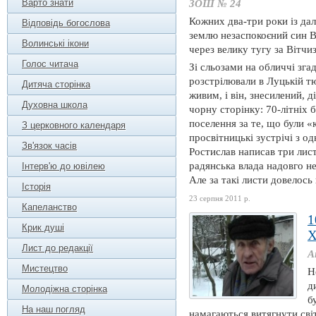
Варто знати
ЗОШ № 24
Кожних два-три роки із дал
Відповідь богослова
землю незаспокоєний син Во
Волинські ікони
через велику тугу за Вітчи
Голос читача
Зі сльозами на обличчі зга
розстрілювали в Луцькій т
Дитяча сторінка
живим, і він, знесилений, 
Духовна школа
чорну сторінку: 70-літніх 
поселення за те, що були 
З церковного календаря
просвітницькі зустрічі з о
Зв'язок часів
Ростислав написав три лист
радянська влада надовго не
Інтерв'ю до ювілею
Але за такі листи довелось
Історія
23 серпня 2011 р.
Капеланство
1
Крик душі
Лист до редакції
А
Мистецтво
Н
д
Молодіжна сторінка
б
На наш погляд
намагаються витягнути світ 