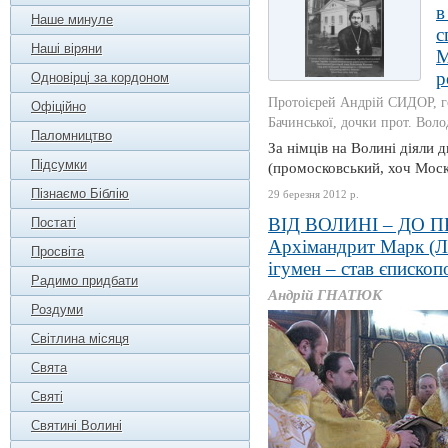
в
Наше минуле
с
Наші віряни
М
р
Одновірці за кордоном
Протоієрей Андрій СИДОР, го
Офіційно
Бачинської, дочки прот. Вол
Паломництво
За німців на Волині діяли 
Підсумки
(промосковський, хоч Моск
Пізнаємо Біблію
29 березня 2012 р.
ВІД ВОЛИНІ – ДО 
Постаті
Архімандрит Марк (Л
Просвіта
ігумен – став єпископ
Радимо придбати
Андрій ГНАТЮК
Роздуми
Світлина місяця
Свята
Святі
Святині Волині