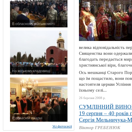
В обласному військкоматі
11 листопада 2015 р.
велика відповідальність пе
Священства вони одержали 
благодать передається мир
християнської віри, благоч
На міському кладовищі
Ось мешканці Старого Пори
7 листопада 2015 р.
що їм пощастило, вони по
настоятеля церкви Успіння
їхньому селі...
26 березня 2008 р.
СУМЛІННИЙ ВИНО
19 серпня – 40 років 
В обласній лікарні
Сергія Мельничука-
3 листопада 2015 р.
Усі фотосесії
Віктор ГРЕБЕНЮК