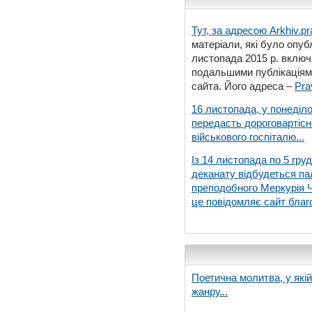
Тут, за адресою
Arkhiv.pr
матеріали, які було опубл
листопада 2015 р. включ
подальшими публікаціями
сайта. Його адреса –
Pra
16 листопада, у понеділо
передасть дороговартіс
військового госпіталю...
Із 14 листопада по 5 гру
деканату відбудеться па
преподобного Меркурія Че
це повідомляє сайт благо
Поетична молитва, у які
жанру...