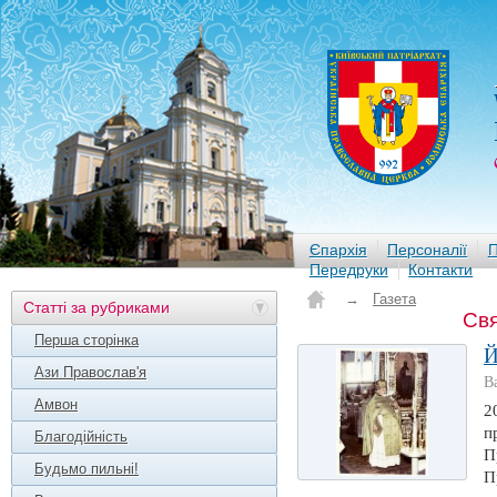
Єпархія
Персоналії
П
Передруки
Контакти
→
Газета
Статті за рубриками
Св
Перша сторінка
Й
Ази Православ'я
В
Амвон
2
п
Благодійність
П
Будьмо пильні!
П