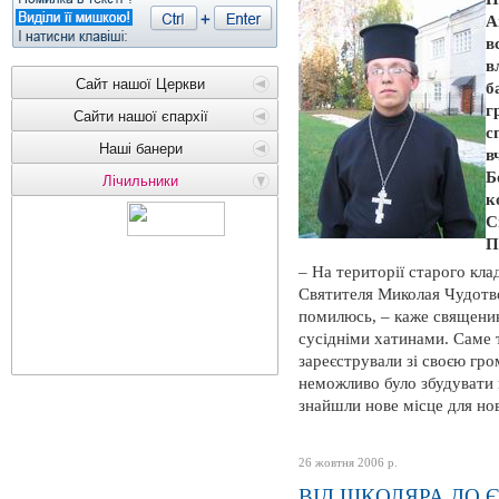
А
в
в
Сайт нашої Церкви
б
г
Сайти нашої єпархії
с
Наші банери
в
Б
Лічильники
к
С
П
– На території старого кл
Святителя Миколая Чудотво
помилюсь, – каже священик,
сусідніми хатинами. Саме т
зареєстрували зі своєю гр
неможливо було збудувати 
знайшли нове місце для нов
26 жовтня 2006 р.
ВІД ШКОЛЯРА ДО