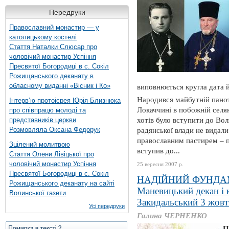
Передруки
Православний монастир — у
католицькому костелі
Стаття Наталки Слюсар про
чоловічий монастир Успіння
Пресвятої Богородиці в с. Сокіл
Рожищанського деканату в
обласному виданні «Вісник і Ко»
виповнюється кругла дата 
Народився майбутній панот
Інтерв’ю протоієрея Юрія Близнюка
Локаччині в побожній селя
про співпрацю молоді та
представників церкви
хотів було вступити до Вол
Розмовляла Оксана Федорук
радянської влади не видали
православним пастирем – п
Зцілений молитвою
вступив до...
Стаття Олени Лівіцької про
чоловічий монастир Успіння
25 вересня 2007 р.
Пресвятої Богородиці в с. Сокіл
НАДІЙНИЙ ФУНДА
Рожищанського деканату на сайті
Маневицький декан і 
Волинської газети
Закидальський 3 жовт
Усі передруки
Галина ЧЕРНЕНКО
П