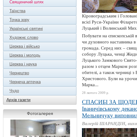
Священичий шлях
Таїнства
Кіровоградським і Головані
Точка зору
всієї Руси-України Філаре
Луцький і Волинський Михаї
Українські святині
Побувати на єпископській в
Художнє слово
чи духовного наставника в
Церква і військо
громада. Серед них – свящ
собору Луцька, ченці Жиди
Церква і молодь
Луцького Замкового Свято-
Церква і наука
разом з отцем Марком роз
обителі, а також черниці 
Чернецтво
Христового. Були на урочис
Чернеча аптечка
Марка...
Чудо
28 лютого 2009 р.
Архів газети
СПАСИБІ ЗА ЩОДЕ
Іваничівському декан
Фотогалерея
Мельничуку виповнил
Валерій ШАРАНДІН, вихова