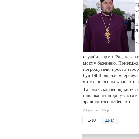
п
с
н
Н
Л
р
з
–
служби в армії. Радянська 
моєму бажанню. Приїжджали
погрожували, просто забор
був 1988 рік, час «перебуд
якого іншого навчального з
Та юнак сміливо відкинув т
покликання подарував сам Г
зрадити того небесного...
23 травня 2006 р.
1-10
11-14