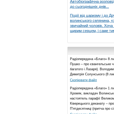
Автобіографічна розпові
до сьогоднішніх днів...
Події від царизму і до Др
волинського селянина, «з
звичайний чоловік. Хоча 
щирим серцем, і саме тим
Радіопередача «Благо» 8 ли
Пушко – про євангельське чи
багатого і Лазаря). Володи
Димитрія Солунського (8 ли
Скопіювати файл
Радіопередача «Благо» 1 л
Хромяк, викладач Волинсько
настоятель парафії Велико
Ківерецького деканату – про
П’ятдесятниці (притча про сі