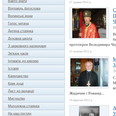
Варто знати
27 травня 2014 р.
Відповідь богослова
С
П
Волинські ікони
Ч
Голос читача
В
Дитяча сторінка
В
Духовна школа
б
протоієрея Володимира Чере
З церковного календаря
21 жовтня 2012 р.
Зв'язок часів
М
Інтерв'ю до ювілею
З
Історія
Л
Капеланство
С
М
Крик душі
в
Лист до редакції
Жидичин і Рованці...
Мистецтво
24 вересня 2012 р.
Молодіжна сторінка
А
У
На наш погляд