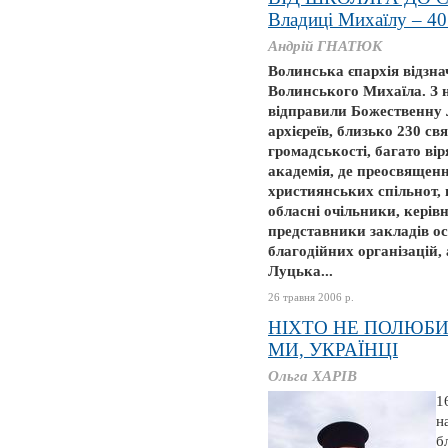
Владиці Михаїлу – 40
Андрій ГНАТЮК
Волинська єпархія відзна
Волинського Михаїла. З 
відправили Божественну Л
архієреїв, близько 230 с
громадськості, багато вір
академія, де преосвященно
християнських спільнот,
обласні очільники, керів
представники закладів ос
благодійних організацій,
Луцька...
26 травня 2006 р.
НІХТО НЕ ПОЛЮБИ
МИ, УКРАЇНЦІ
Ольга ХАРІВ
1
н
б