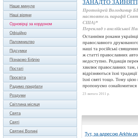
ЗАНАДТО ЗАЙНЯТІ
Наше минуле
Протоієрей Володимир 
Наші віряни
настоятель парафії Свято
США)*
Одновірці за кордоном
Переклад з англійської
Офіційно
Останніми роками українц
Паломництво
православного друкованого
наші та російські священн
Підсумки
ж статті православних авто
Пізнаємо Біблію
недоступно. Редакція перек
хвилює православних там,
Постаті
відрізняються їхні традиці
Просвіта
їхні святі тощо. Тому цією
пропонуємо ознайомитися 
Радимо придбати
23 лютого 2011 р.
Роздуми
Світлина місяця
Свята
Святі
Святині Волині
Тут, за адресою
Arkhiv.pr