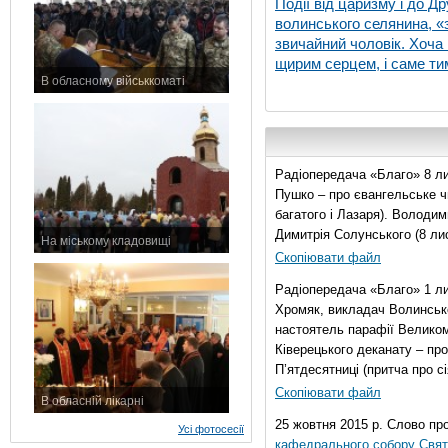
Події від царизму і до Др
волинського селянина, «з
звичайний чоловік. Хоча 
щирим серцем, і саме тим
В обласному військкоматі
11 листопада 2015 р.
Радіопередача «Благо» 8 ли
Пушко – про євангельське чи
багатого і Лазаря). Володи
Димитрія Солунського (8 ли
На міському кладовищі
Скопіювати файл
7 листопада 2015 р.
Радіопередача «Благо» 1 л
Хромяк, викладач Волинсько
настоятель парафії Велико
Ківерецького деканату – про
П’ятдесятниці (притча про сі
Скопіювати файл
В обласній лікарні
3 листопада 2015 р.
25 жовтня 2015 р. Слово пр
Усі фотосесії
кафедрального собору Свято