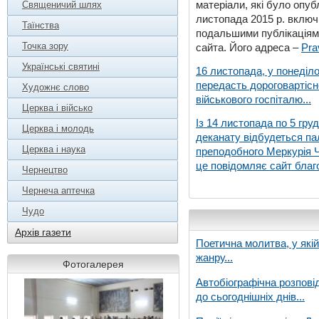
матеріали, які було опубл
Священичий шлях
листопада 2015 р. включ
Таїнства
подальшими публікаціями
Точка зору
сайта. Його адреса –
Pra
Українські святині
16 листопада, у понеділо
передасть дороговартіс
Художнє слово
військового госпіталю...
Церква і військо
Із 14 листопада по 5 гру
Церква і молодь
деканату відбудеться па
Церква і наука
преподобного Меркурія Че
це повідомляє сайт благо
Чернецтво
Чернеча аптечка
Чудо
Архів газети
Поетична молитва, у які
жанру...
Фотогалерея
Автобіографічна розпові
до сьогоднішніх днів...