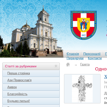
Єпархія
Персоналії
П
Передруки
Контакти
→
Газета
Статті за рубриками
Однов
Перша сторінка
Х
Ази Православ'я
І
Амвон
Г
Д
Благодійність
с
Будьмо пильні!
й