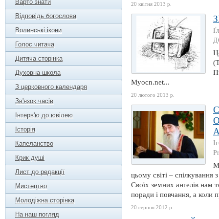
Варто знати
20 квітня 2013 р.
Відповідь богослова
Волинські ікони
Ґ
Д
Голос читача
Ц
Дитяча сторінка
(
П
Духовна школа
Myocn.net...
З церковного календаря
20 лютого 2013 р.
Зв'язок часів
Інтерв'ю до ювілею
О
Історія
А
І
Капеланство
Pr
Крик душі
М
Лист до редакції
цьому світі – спілкування
Своїх земних ангелів нам т
Мистецтво
поради і повчання, а коли 
Молодіжна сторінка
20 серпня 2012 р.
На наш погляд