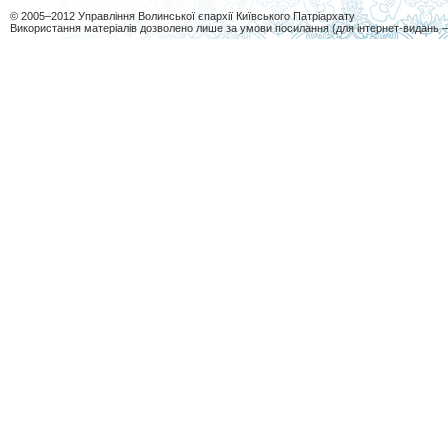
© 2005–2012 Управління Волинської єпархії Київського Патріархату
Використання матеріалів дозволено лише за умови посилання (для інтернет-видань 