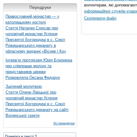
волонтерам, які допомагают
Передруки
інформаційної служби єпарх
Православний монастир — у
Скопіювати файл
католицькому костелі
Стаття Наталки Слюсар про
чоловічий монастир Успіння
Пресвятої Богородиці в с. Сокіл
Рожищанського деканату в
обласному виданні «Вісник і Ко»
Інтерв’ю протоієрея Юрія Близнюка
про співпрацю молоді та
представників церкви
Розмовляла Оксана Федорук
Зцілений молитвою
Стаття Олени Лівіцької про
чоловічий монастир Успіння
Пресвятої Богородиці в с. Сокіл
Рожищанського деканату на сайті
Волинської газети
Усі передруки