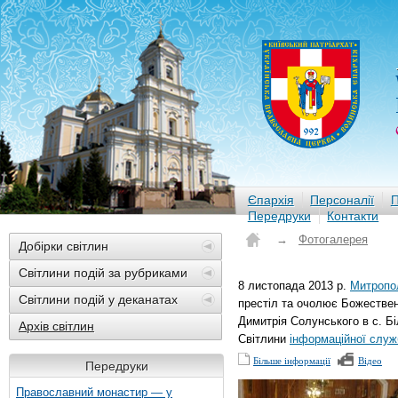
Єпархія
Персоналії
П
Передруки
Контакти
→
Фотогалерея
Добірки світлин
Світлини подій за рубриками
8 листопада 2013 р.
Митропо
Світлини подій у деканатах
престіл та очолює Божествен
Димитрія Солунського в с. 
Архів світлин
Світлини
інформаційної служ
Більше інформації
Відео
Передруки
Православний монастир — у