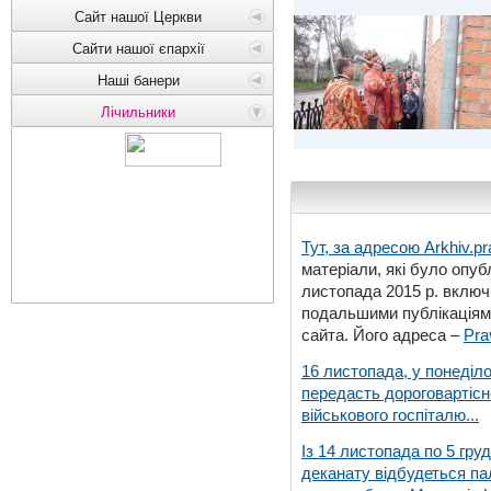
Сайт нашої Церкви
Сайти нашої єпархії
Наші банери
Лічильники
Тут, за адресою
Arkhiv.pr
матеріали, які було опубл
листопада 2015 р. включ
подальшими публікаціями
сайта. Його адреса –
Pra
16 листопада, у понеділо
передасть дороговартіс
військового госпіталю...
Із 14 листопада по 5 гру
деканату відбудеться па