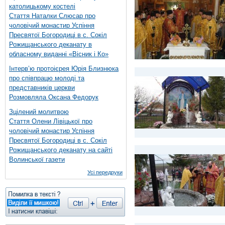
католицькому костелі
Стаття Наталки Слюсар про
чоловічий монастир Успіння
Пресвятої Богородиці в с. Сокіл
Рожищанського деканату в
обласному виданні «Вісник і Ко»
Інтерв’ю протоієрея Юрія Близнюка
про співпрацю молоді та
представників церкви
Розмовляла Оксана Федорук
Зцілений молитвою
Стаття Олени Лівіцької про
чоловічий монастир Успіння
Пресвятої Богородиці в с. Сокіл
Рожищанського деканату на сайті
Волинської газети
Усі передруки