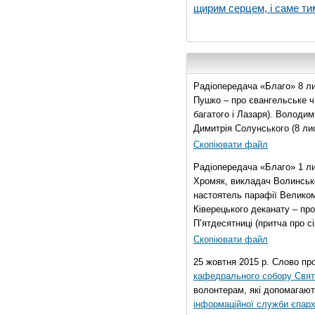
щирим серцем, і саме тим
Радіопередача «Благо» 8 ли
Пушко – про євангельське чи
багатого і Лазаря). Володи
Димитрія Солунського (8 ли
Скопіювати файл
Радіопередача «Благо» 1 л
Хромяк, викладач Волинсько
настоятель парафії Велико
Ківерецького деканату – про
П’ятдесятниці (притча про сі
Скопіювати файл
25 жовтня 2015 р. Слово пр
кафедрального собору Свято
волонтерам, які допомагают
інформаційної служби єпарх