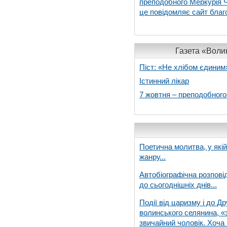
преподобного Меркурія Че
це повідомляє сайт благо
Газета «Волин
Піст: «Не хлібом єдиним
Істинний лікар
7 жовтня – преподобног
Поетична молитва, у які
жанру...
Автобіографічна розпові
до сьогоднішніх днів...
Події від царизму і до Др
волинського селянина, «з
звичайний чоловік. Хоча 