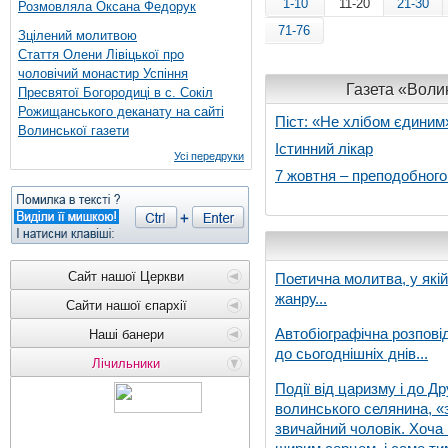
1-10
11-20
21-30
Розмовляла Оксана Федорук
71-76
Зцілений молитвою
Стаття Олени Лівіцької про
чоловічий монастир Успіння
Газета «Волин
Пресвятої Богородиці в с. Сокіл
Рожищанського деканату на сайті
Піст: «Не хлібом єдиним
Волинської газети
Істинний лікар
Усі передруки
7 жовтня – преподобног
Сайт нашої Церкви
Поетична молитва, у які
жанру...
Сайти нашої єпархії
Автобіографічна розпові
Наші банери
до сьогоднішніх днів...
Лічильники
Події від царизму і до Др
волинського селянина, «з
звичайний чоловік. Хоча 