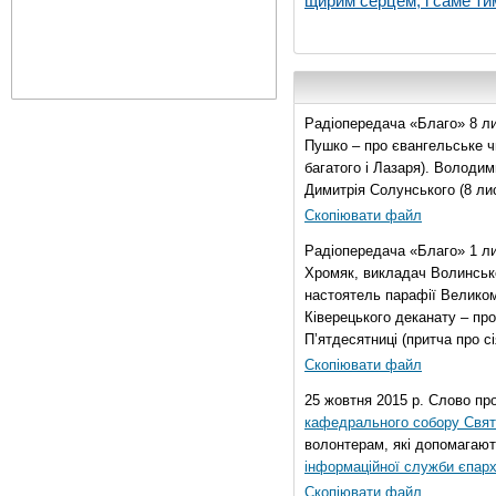
щирим серцем, і саме тим
Радіопередача «Благо» 8 ли
Пушко – про євангельське чи
багатого і Лазаря). Володи
Димитрія Солунського (8 ли
Скопіювати файл
Радіопередача «Благо» 1 л
Хромяк, викладач Волинсько
настоятель парафії Велико
Ківерецького деканату – про
П’ятдесятниці (притча про сі
Скопіювати файл
25 жовтня 2015 р. Слово пр
кафедрального собору Свято
волонтерам, які допомагают
інформаційної служби єпарх
Скопіювати файл