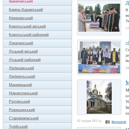
Іваничівський
Д
Камінь-Каширський
В 
як
Ківерцівський
Ук
Ковельський міський
15
Ковельський районний
«
Локачинський
С
Луцький міський
дн
Луцький районний
Ів
Любешівський
28
Любомльський
М
Маневицький
М
Нововолинський
о
Ратнівський
У
І
Рожищанський
о
Старовижівський
02 грудня 2013 р.
Фотосесія
Турійський