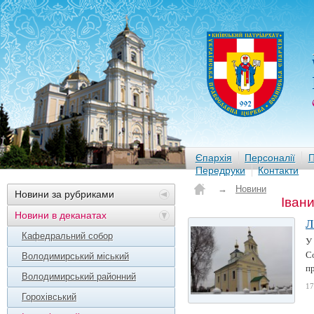
Єпархія
Персоналії
П
Передруки
Контакти
→
Новини
Новини за рубриками
Івани
Новини в деканатах
Л
Кафедральний собор
У
С
Володимирський міський
пр
Володимирський районний
17
Горохівський