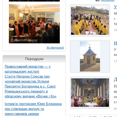
7 листопада 2015 р.
У
М
с.
хр
29
В обласній лікарні
Н
3 листопада 2015 р.
Усі фотосесії
У 
к
Передруки
13
Православний монастир — у
католицькому костелі
Стаття Наталки Слюсар про
Д
чоловічий монастир Успіння
П
Пресвятої Богородиці в с. Сокіл
Рожищанського деканату в
в
обласному виданні «Вісник і Ко»
о
с
Інтерв’ю протоієрея Юрія Близнюка
про співпрацю молоді та
06
представників церкви