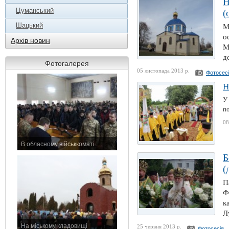
Н
Цуманський
(
Шацький
М
о
Архів новин
М
д
Фотогалерея
05 листопада 2013 р.
Фотосес
Н
У 
по
08
В обласному військкоматі
11 листопада 2015 р.
Б
(
П
Ф
к
Л
На міському кладовищі
25 червня 2013 р.
Фотосесія