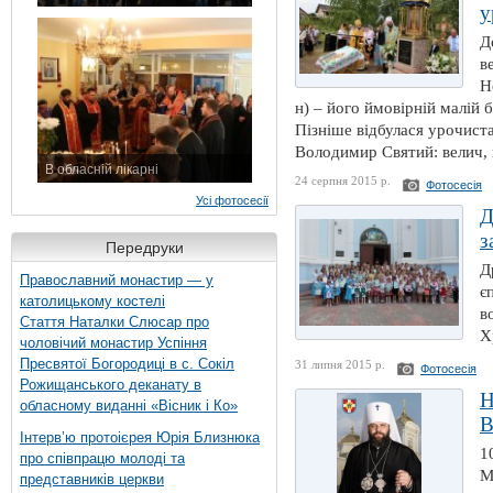
у
7 листопада 2015 р.
Д
в
Н
н) – його ймовірній малій 
Пізніше відбулася урочист
Володимир Святий: велич, н
В обласній лікарні
24 серпня 2015 р.
Фотосесія
3 листопада 2015 р.
Усі фотосесії
Д
з
Передруки
Д
Православний монастир — у
є
католицькому костелі
в
Стаття Наталки Слюсар про
Х
чоловічий монастир Успіння
Пресвятої Богородиці в с. Сокіл
31 липня 2015 р.
Фотосесія
Рожищанського деканату в
Н
обласному виданні «Вісник і Ко»
В
Інтерв’ю протоієрея Юрія Близнюка
1
про співпрацю молоді та
М
представників церкви