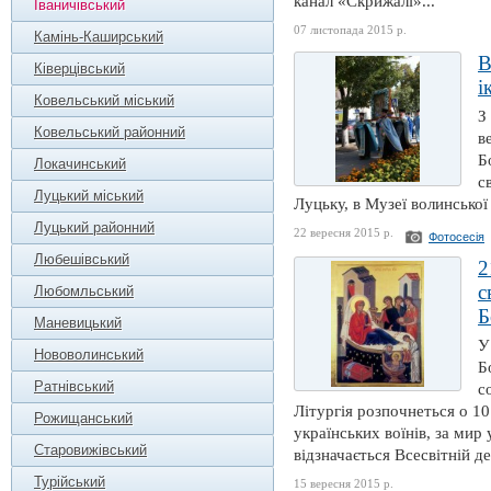
канал «Скрижалі»...
Іваничівський
07 листопада 2015 р.
Камінь-Каширський
В
Ківерцівський
і
Ковельський міський
З
Ковельський районний
в
Б
Локачинський
с
Луцький міський
Луцьку, в Музеї волинської 
Луцький районний
22 вересня 2015 р.
Фотосесія
Любешівський
2
с
Любомльський
Б
Маневицький
У
Нововолинський
Б
Ратнівський
с
Літургія розпочнеться о 10
Рожищанський
українських воїнів, за мир 
Старовижівський
відзначається Всесвітній де
Турійський
15 вересня 2015 р.