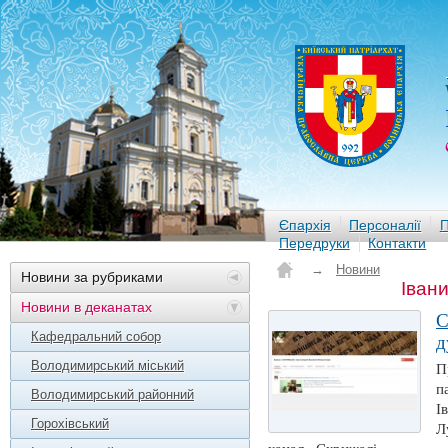
Єпархія
Персоналії
П
Передруки
Контакти
→
Новини
Новини за рубриками
Івани
Новини в деканатах
С
Кафедральний собор
д
Володимирський міський
П
п
Володимирський районний
І
Горохівський
Л