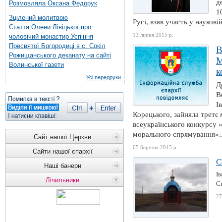
д
Розмовляла Оксана Федорук
1
Зцілений молитвою
Русі, взяв участь у наукові
Стаття Олени Лівіцької про
13 липня 2015 р.
чоловічий монастир Успіння
Пресвятої Богородиці в с. Сокіл
В
Рожищанського деканату на сайті
М
Волинської газети
к
Усі передруки
Д
В
І
Корецького, зайняла третє м
всеукраїнського конкурсу 
морального спрямування»..
Сайт нашої Церкви
05 березня 2015 р.
Сайти нашої єпархії
С
Наші банери
Ів
Лічильники
Св
27