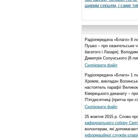
щирим серцем, і саме тим
Радіопередача «Благо» 8 ли
Пушко – про євангельське чи
багатого і Лазаря). Володи
Димитрія Солунського (8 ли
Скопіювати файл
Радіопередача «Благо» 1 л
Хромяк, викладач Волинсько
настоятель парафії Велико
Ківерецького деканату – про
П’ятдесятниці (притча про сі
Скопіювати файл
25 жовтня 2015 р. Слово пр
кафедрального собору Свято
волонтерам, які допомагают
інформаційної служби єпарх