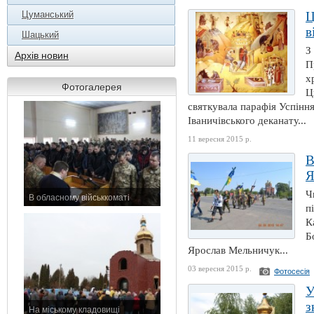
Цуманський
Ц
в
Шацький
З
Архів новин
П
х
Фотогалерея
Ц
святкувала парафія Успіння
Іваничівського деканату...
11 вересня 2015 р.
В
Я
Ч
В обласному військкоматі
п
11 листопада 2015 р.
К
Б
Ярослав Мельничук...
03 вересня 2015 р.
Фотосесія
У
з
На міському кладовищі