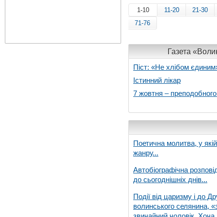
1-10
11-20
21-30
71-76
Газета «Волин
Піст: «Не хлібом єдиним
Істинний лікар
7 жовтня – преподобног
Поетична молитва, у які
жанру...
Автобіографічна розпові
до сьогоднішніх днів...
Події від царизму і до Др
волинського селянина, «з
звичайний чоловік. Хоча 