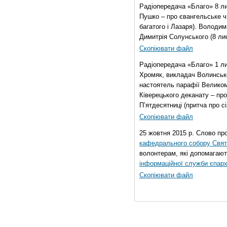
Радіопередача «Благо» 8 ли
Пушко – про євангельське чи
багатого і Лазаря). Володи
Димитрія Солунського (8 ли
Скопіювати файл
Радіопередача «Благо» 1 л
Хромяк, викладач Волинсько
настоятель парафії Велико
Ківерецького деканату – про
П’ятдесятниці (притча про сі
Скопіювати файл
25 жовтня 2015 р. Слово пр
кафедрального собору Свято
волонтерам, які допомагают
інформаційної служби єпарх
Скопіювати файл