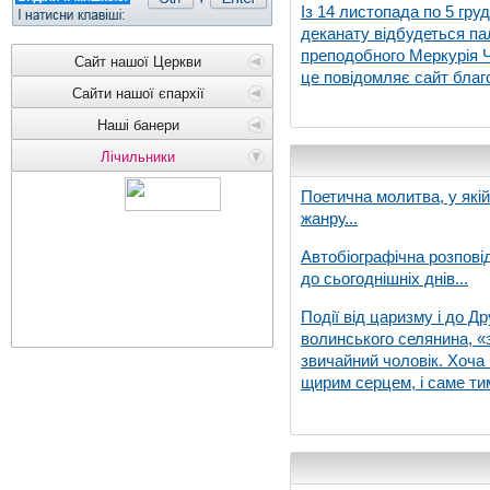
Із 14 листопада по 5 гру
деканату відбудеться па
преподобного Меркурія Че
Сайт нашої Церкви
це повідомляє сайт благо
Сайти нашої єпархії
Наші банери
Лічильники
Поетична молитва, у які
жанру...
Автобіографічна розпові
до сьогоднішніх днів...
Події від царизму і до Др
волинського селянина, «з
звичайний чоловік. Хоча 
щирим серцем, і саме тим