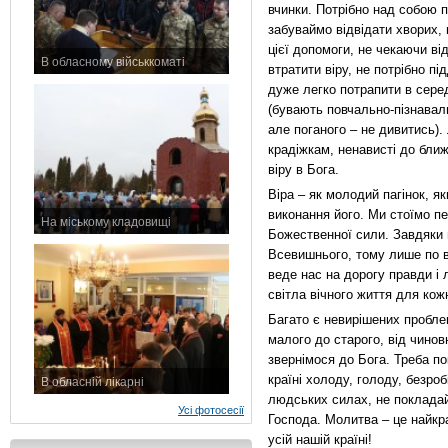
вчинки. Потрібно над собою п
забуваймо відвідати хворих,
цієї допомоги, не чекаючи ві
В обласному військкоматі
втратити віру, не потрібно пі
11 листопада 2015 р.
дуже легко потрапити в серед
(бувають повчально-пізнаваль
але поганого – не дивитись).
крадіжкам, ненависті до бли
віру в Бога.
Віра – як молодий пагінок, я
виконання його. Ми стоїмо п
На міському кладовищі
Божественної сили. Завдяки 
7 листопада 2015 р.
Всевишнього, тому лише по в
веде нас на дорогу правди і 
світла вічного життя для кожн
Багато є невирішених проблем
малого до старого, від чинов
звернімося до Бога. Треба п
країні холоду, голоду, безро
В обласній лікарні
людських силах, не покладайм
3 листопада 2015 р.
Усі фотосесії
Господа. Молитва – це найкра
усій нашій країні!