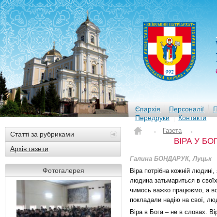
Єпархія
Персоналії
П
Передруки
Контакти
→
Газета
→
Статті за рубриками
ВІРА У БО
Архів газети
Галина БОНДАРУК, Луцьк
Фотогалерея
Віра потрібна кожній людині, 
людина затьмариться в своїх
чимось важко працюємо, а во
покладали надію на свої, люд
Віра в Бога – не в словах. В