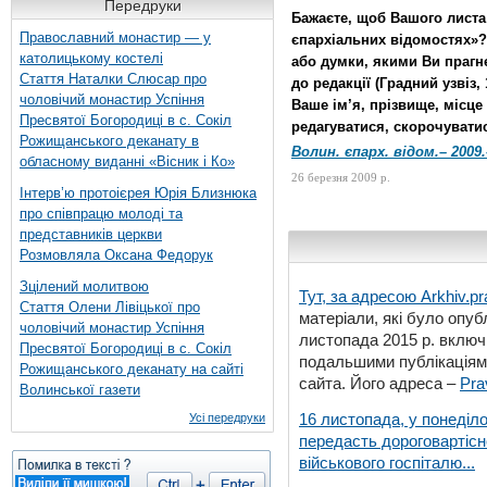
Передруки
Бажаєте, щоб Вашого листа
Православний монастир — у
єпархіальних відомостях»?
католицькому костелі
або думки, якими Ви прагне
Стаття Наталки Слюсар про
до редакції (Градний узвіз, 
чоловічий монастир Успіння
Ваше ім’я, прізвище, місц
Пресвятої Богородиці в с. Сокіл
редагуватися, скорочувати
Рожищанського деканату в
Волин. єпарх. відом.– 2009.
обласному виданні «Вісник і Ко»
26 березня 2009 р.
Інтерв’ю протоієрея Юрія Близнюка
про співпрацю молоді та
представників церкви
Розмовляла Оксана Федорук
Зцілений молитвою
Тут, за адресою
Arkhiv.pr
Стаття Олени Лівіцької про
матеріали, які було опубл
чоловічий монастир Успіння
листопада 2015 р. включ
Пресвятої Богородиці в с. Сокіл
подальшими публікаціями
Рожищанського деканату на сайті
сайта. Його адреса –
Pra
Волинської газети
16 листопада, у понеділо
Усі передруки
передасть дороговартіс
військового госпіталю...