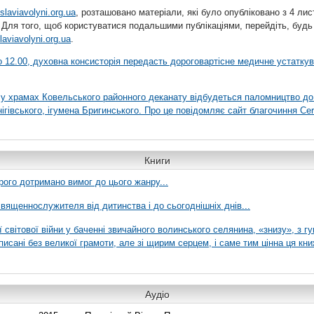
slaviavolyni.org.ua
, розташовано матеріали, які було опубліковано з 4 лис
 Для того, щоб користуватися подальшими публікаціями, перейдіть, будь
laviavolyni.org.ua
.
 о 12.00, духовна консисторія передасть дороговартісне медичне устатку
я у храмах Ковельського районного деканату відбудеться паломництво до
гівського, ігумена Бригинського. Про це повідомляє сайт благочиння Сer
Книги
рого дотримано вимог до цього жанру...
вященнослужителя від дитинства і до сьогоднішніх днів...
ї світової війни у баченні звичайного волинського селянина, «знизу», з г
писані без великої грамоти, але зі щирим серцем, і саме тим цінна ця кни
Аудіо