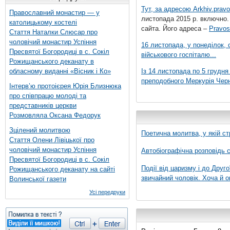
Тут, за адресою
Arkhiv.pravo
Православний монастир — у
листопада 2015 р. включно.
католицькому костелі
сайта. Його адреса –
Pravos
Стаття Наталки Слюсар про
чоловічий монастир Успіння
16 листопада, у понеділок,
Пресвятої Богородиці в с. Сокіл
військового госпіталю...
Рожищанського деканату в
обласному виданні «Вісник і Ко»
Із 14 листопада по 5 грудн
преподобного Меркурія Черні
Інтерв’ю протоієрея Юрія Близнюка
про співпрацю молоді та
представників церкви
Розмовляла Оксана Федорук
Зцілений молитвою
Поетична молитва, у якій ст
Стаття Олени Лівіцької про
чоловічий монастир Успіння
Автобіографічна розповідь с
Пресвятої Богородиці в с. Сокіл
Події від царизму і до Друго
Рожищанського деканату на сайті
звичайний чоловік. Хоча й о
Волинської газети
Усі передруки