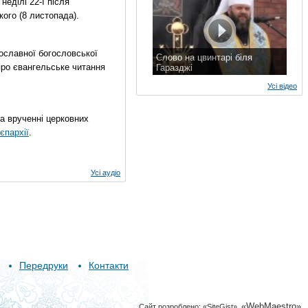
еділі 22-ї після
ого (8 листопада).
ославної богословської
Слово на цвинтарі біля
про євангельське читання
Гаразджі
7 листопада 2015 р.
Усі відео
на врученні церковних
єпархії
.
Усі аудіо
Передруки
Контакти
«WebMaestro»
Сайт розроблено:
«SiteGist»
,