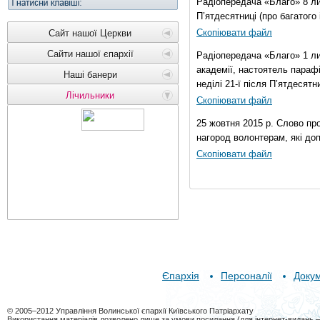
Радіопередача «Благо» 8 лис
П’ятдесятниці (про багатог
Скопіювати файл
Сайт нашої Церкви
Сайти нашої єпархії
Радіопередача «Благо» 1 ли
академії, настоятель параф
Наші банери
неділі 21-ї після П’ятдесятни
Лічильники
Скопіювати файл
25 жовтня 2015 р. Слово пр
нагород волонтерам, які до
Скопіювати файл
Єпархія
Персоналії
Доку
© 2005–2012 Управління Волинської єпархії Київського Патріархату
Використання матеріалів дозволено лише за умови посилання (для інтернет-видань 