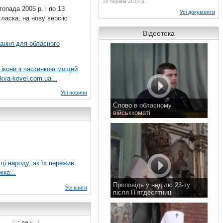
10 червня 2015 р.
топада 2005 р. і по 13
Усі документи
 ласка, на нову версію
Відеотека
вання для обласного
 ікони з частинкою мощей
kva-kovel.com.ua...
Усі новини
Слово в обласному
військкоматі
11 листопада 2015 р.
ущі народу, як їх пережив
жка...
Проповідь у неділю 23-ту
Усі книги
після П’ятдесятниці
8 листопада 2015 р.