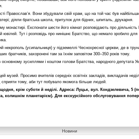
и.
сті Православ’я. Вони збудували свій храм, що на той час був найбільши
тері; діяли братська школа, притулок для бідних, шпиталь, друкарня.
у монастирі. Експонати шести його кімнат розповідають про діяльність 
ий ювілей. Тут і розповідь про нинішнє Братство, що немало зробило для
ика.
ий некрополь (усипальниця) у підземеллі Чеснохресної церкви, де в трун
ших братчиків, захоронені там за їхнім заповітом 300–350 років тому.
в основному зусиллями і коштом голови Братства, народного депутата Ук
цей музей. Просимо вчителів середніх освітніх закладів, викладачів неді
щ сприяти тому, аби тут побувало якомога більше людей.
 щодня, крім суботи й неділі. Адреса: Луцьк, вул. Кондзелевича, 5 (
а, колишнім планетарієм). Для екскурсійного обслуговування попер
Новини