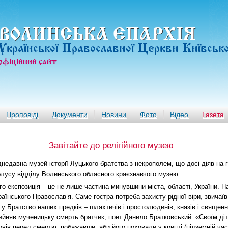
ВОЛИНСЬКА ЄПАРХIЯ
Української Православної Церкви Київськ
офiцiйний сайт
Проповіді
Документи
Новини
Фото
Відео
Газета
Завітайте до релігійного музею
днедавна музей історії Луцького братства з некрополем, що досі діяв на
атусу відділу Волинського обласного краєзнавчого музею.
го експозиція – це не лише частина минувшини міста, області, України. Н
раїнського Православ’я. Саме гостра потреба захисту рідної віри, звичаїв
. у Братство наших предків – шляхтичів і простолюдинів, князів і священн
ийняв мученицьку смерть братчик, поет Данило Братковський. «Своїм ді
повів перед смертю, побажавши, аби його поховали у крипті (підземній час