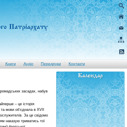
ого Патріархату
Книги
Аудіо
Передруки
Контакти
Календар
 громадських засадах, набув
айперше – це історія
 та мови об’єднала в XVIІ
о­служителів. За це свідомо
тям наказую триматись тої
тині) братської