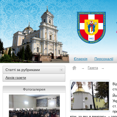
Єпархія
Персоналії
→
Газета
→
Статті за рубриками
Архів газети
Ві
Фотогалерея
ст
Йо
Ук
ст
пр
віри, за яку я вмираю», – за