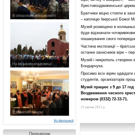
Хрестовоздвиженської церкв
Братчики міцно стояли в захи
В обласному військкоматі
– каплицю Іверської Божої Ма
11 листопада 2015 р.
Музей розміщено в колишньом
буде відзначати чотиривіков
пошанування свого попередн
Частина експозиції – братськ
останки захисників віри – пер
Музей і некрополь створено 
На міському кладовищі
Бондарчука.
7 листопада 2015 р.
Просимо всіх вірян одвідати 
студентів, організаторів про
Музей працює з 9 до 17 год
Воздвиження чесного хрест
номером (0332) 72-33-71.
23 квітня 2013 р.
В обласній лікарні
3 листопада 2015 р.
Усі фотосесії
Передруки