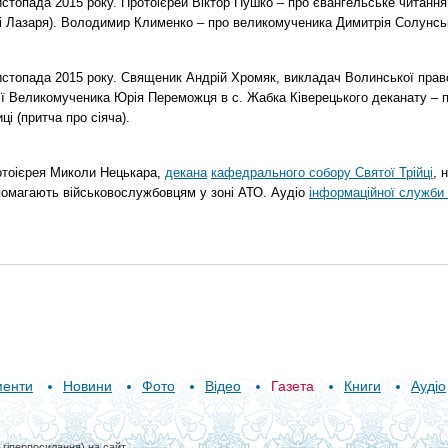
топада 2015 року. Протоієрей Віктор Пушко – про євангельське читання н
о і Лазаря). Володимир Клименко – про великомученика Димитрія Солунськ
стопада 2015 року. Священик Андрій Хромяк, викладач Волинської прав
ії Великомученика Юрія Переможця в с. Жабка Ківерецького деканату – 
ці (притча про сіяча).
отоієрея Миколи Нецькара,
декана
кафедрального собору Святої Трійці
, 
помагають військовослужбовцям у зоні АТО. Аудіо
інформаційної служби 
менти
Новини
Фото
Відео
Газета
Книги
Аудіо
–
гіперпосилання) на сайт