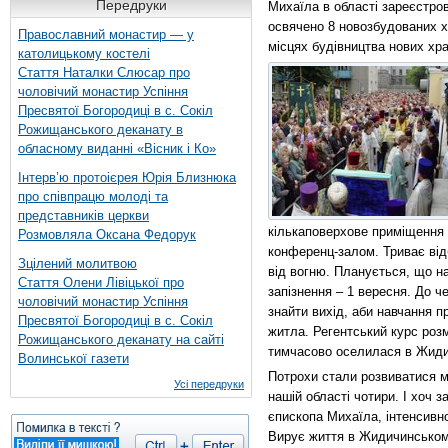
Передруки
Михаїла в області зареєстров
освячено 8 новозбудованих хр
Православний монастир — у
місцях будівництва нових хра
католицькому костелі
Стаття Наталки Слюсар про
чоловічий монастир Успіння
Пресвятої Богородиці в с. Сокіл
Рожищанського деканату в
обласному виданні «Вісник і Ко»
Інтерв’ю протоієрея Юрія Близнюка
про співпрацю молоді та
представників церкви
кількаповерхове приміщення 
Розмовляла Оксана Федорук
конференц-залом. Триває від
Зцілений молитвою
від вогню. Планується, що на
Стаття Олени Лівіцької про
запізнення – 1 вересня. До ч
чоловічий монастир Успіння
знайти вихід, аби навчання 
Пресвятої Богородиці в с. Сокіл
житла. Регентський курс розм
Рожищанського деканату на сайті
тимчасово оселилася в Жиди
Волинської газети
Потрохи стали розвиватися мо
Усі передруки
нашій області чотири. І хоч 
єпископа Михаїла, інтенсивно
Вирує життя в Жидичинському