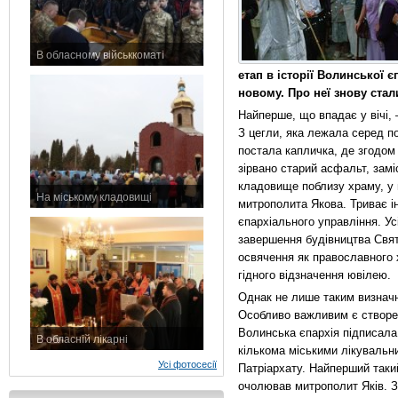
В обласному військкоматі
11 листопада 2015 р.
етап в історії Волинської є
новому. Про неї знову стал
Найперше, що впадає у вічі, 
З цегли, яка лежала серед по
постала капличка, де згодом
зірвано старий асфальт, зам
кладовище поблизу храму, у
На міському кладовищі
митрополита Якова. Триває і
7 листопада 2015 р.
єпархіального управління. Усі
завершення будівництва Свят
освячення як православного 
гідного відзначення ювілею.
Однак не лише таким визнач
Особливо важливим є створен
Волинська єпархія підписала
В обласній лікарні
кількома міськими лікувальн
3 листопада 2015 р.
Усі фотосесії
Патріархату. Найперший такий
очолював митрополит Яків. З