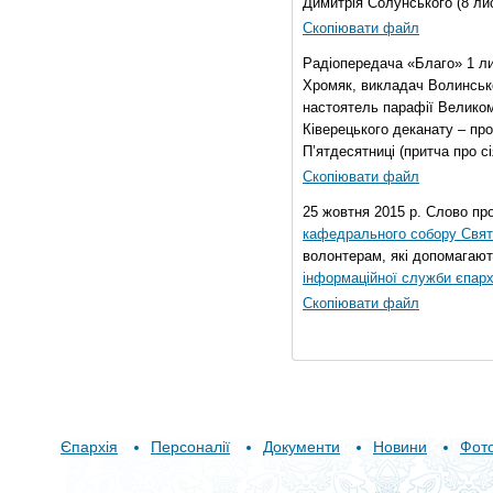
Димитрія Солунського (8 ли
Скопіювати файл
Радіопередача «Благо» 1 л
Хромяк, викладач Волинсько
настоятель парафії Велико
Ківерецького деканату – про
П’ятдесятниці (притча про сі
Скопіювати файл
25 жовтня 2015 р. Слово пр
кафедрального собору Свято
волонтерам, які допомагают
інформаційної служби єпарх
Скопіювати файл
Єпархія
Персоналії
Документи
Новини
Фот