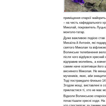
приміщення єпархії майорить
– на честь кафедрального хр
Миколай, покровитель Луцька, 
монголо-татар.
Дуже важливою подією став пр
Михаїла й Антонія, які пода
святого Миколая та віфлиємс
Волинське телебачення вело
після чого відбувся хресний 
відправив молебень, а ковче
самим наче освятивши його ще
весняного Миколая. Не менш
мучеників, яких, аби знищити
Тоді постраждало близько 14 0
Згодом мощі, виставлені в со
прикластися ті, хто не має м
Відколи Волинською єпархією
почастішали хресні ходи. На
хто спостерігає за такими за