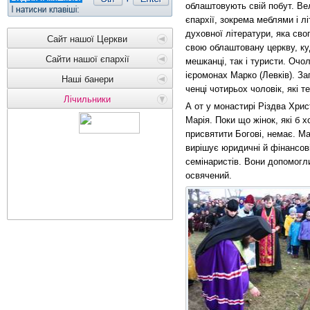
облаштовують свій побут. Ве
єпархії, зокрема меблями і л
духовної літератури, яка сво
Сайт нашої Церкви
свою облаштовану церкву, ку
Сайти нашої єпархії
мешканці, так і туристи. Оч
ієромонах Марко (Левків). З
Наші банери
ченці чотирьох чоловік, які 
Лічильники
А от у монастирі Різдва Хрис
Марія. Поки що жінок, які б 
присвятити Богові, немає. Ма
вирішує юридичні й фінансов
семінаристів. Вони допомогл
освячений.