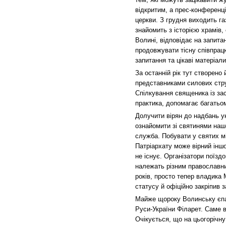
відкритим, а прес-конференці
церкви. З грудня виходить га
знайомить з історією храмів,
Волині, відповідає на запитан
продовжувати тісну співпрац
запитання та цікаві матеріал
За останній рік тут створено
представниками силових стру
Спілкування священика із за
практика, допомагає багатьо
Долучити вірян до надбань ук
ознайомити зі святинями наш
служба. Побувати у святих 
Патріархату може вірний інш
не існує. Організатори поїздо
належать різним православни
років, просто тепер владика 
статусу й офіційно закріпив
Майже щороку Волинську єпар
Руси-України Філарет. Саме в
Очікується, що на цьогорічну