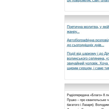
це повідомляє сайт благо
Поетична молитва, у які
жанру...
Автобіографічна розпові
до сьогоднішніх днів...
Події від царизму і до Др
волинського селянина, «з
звичайний чоловік. Хоча 
щирим серцем, і саме тим
Радіопередача «Благо» 8 ли
Пушко – про євангельське чи
багатого і Лазаря). Володи