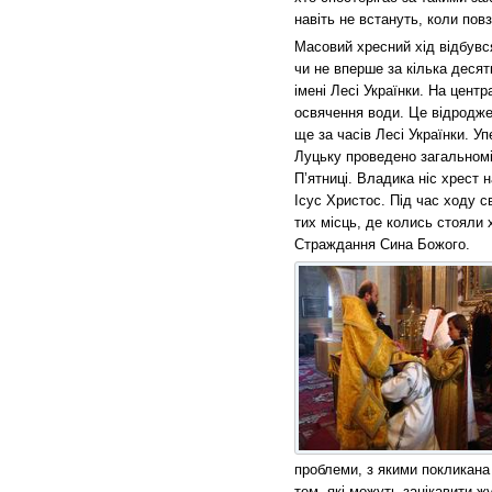
навіть не встануть, коли повз
Масовий хресний хід відбувс
чи не вперше за кілька десят
імені Лесі Українки. На цент
освячення води. Це відроджен
ще за часів Лесі Українки. У
Луцьку проведено загальномі
П’ятниці. Владика ніс хрест н
Ісус Христос. Під час ходу с
тих місць, де колись стояли 
Страждання Сина Божого.
проблеми, з якими покликана
тем, які можуть зацікавити ж