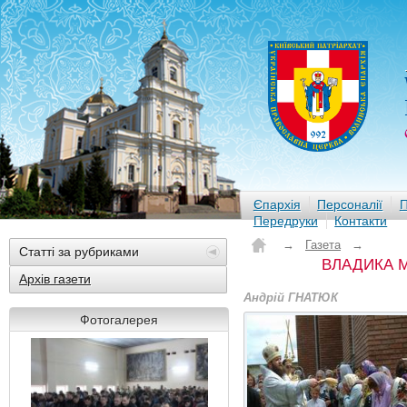
Єпархія
Персоналії
П
Передруки
Контакти
→
Газета
→
Статті за рубриками
ВЛАДИКА М
Архів газети
Андрій ГНАТЮК
Фотогалерея