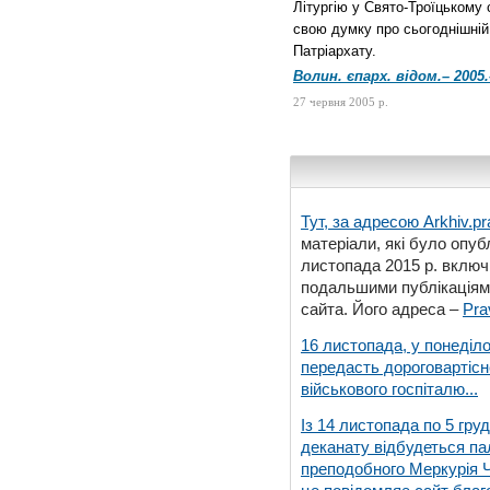
Літургію у Свято-Троїцькому 
свою думку про сьогоднішній 
Патріархату.
Волин. єпарх. відом.– 2005.
27 червня 2005 р.
Тут, за адресою
Arkhiv.pr
матеріали, які було опубл
листопада 2015 р. включ
подальшими публікаціями
сайта. Його адреса –
Pra
16 листопада, у понеділо
передасть дороговартіс
військового госпіталю...
Із 14 листопада по 5 гру
деканату відбудеться па
преподобного Меркурія Че