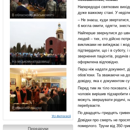
Напередодні святкових вихід
дуже важкому стані. У неділ
В обласному військкоматі
– Не знаєш, куди звертатися,
11 листопада 2015 р.
б могла омити, одягти, знест
Найперше звернулися до швид
людей – тих, хто дійсно пот
викликами не виїжджає і жод
підтвердили, що і в суботу, і
звернення пацієнтів, родичі
На міському кладовищі
оформлена відповідно.
7 листопада 2015 р.
Перш ніж надати документ, д
обов’язки. Та зважаючи на до
довідку, яка є документом сув
Перед тим як тіло поховати, 
чоловік вирішив підзаробити 
можуть звершувати родичі, на
перебуваєте.
В обласній лікарні
По двадцять–тридцять гривен
3 листопада 2015 р.
Усі фотосесії
Довідки про смерть не просят
померлого. Труни від 350 гр
Передруки