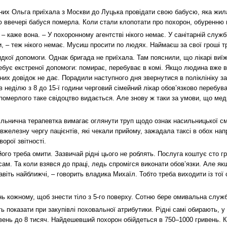
них Ольга приїхала з Москви до Луцька провідати свою бабусю, яка жил
ю ввечері бабуся померла. Коли стали клопотати про похорон, обуренню 
 – каже вона. – У похоронному агентстві нікого немає. У санітарній служ
и, – теж нікого немає. Мусиш просити по людях. Наймаєш за свої гроші т
кої допомоги. Однак бригада не приїхала. Там пояснили, що лікарі виї
ребує екстреної допомоги: помирає, перебуває в комі. Якщо людина вже 
них довідок не дає. Порадили наступного дня звернутися в поліклініку з
 в неділю з 8 до 15-ї години черговий сімейний лікар обов’язково перебува
в померлого таке свідоцтво видається. Але знову ж таки за умови, що ме
ільнична терапевтка вимагає оглянути труп щодо ознак насильницької сме
вжелезну чергу пацієнтів, які чекали прийому, зажадала таксі в обох на
орої звітності.
його треба омити. Зазвичай рідні цього не роблять. Послуга коштує сто г
сам. Та коли взявся до праці, ледь спромігся виконати обов’язки. Але я
віть найближчі, – говорить владика Михаїл. Тобто треба виходити із тої си
ь кожному, щоб знести тіло з 5-го поверху. Сотню бере омивальна служб
ь показати при закупівлі поховальної атрибутики. Рідні самі обирають, 
ивень до 8 тисяч. Найдешевший похорон обійдеться в 750–1000 гривень.