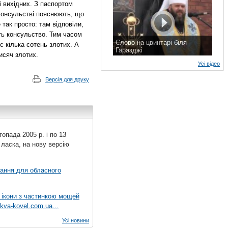
і вихідних. З паспортом
 консульстві пояснюють, що
так просто: там відповіли,
ть консульство. Тим часом
Слово на цвинтарі біля
є кілька сотень злотих. А
Гаразджі
исяч злотих.
7 листопада 2015 р.
Усі відео
Версія для друку
топада 2005 р. і по 13
 ласка, на нову версію
вання для обласного
 ікони з частинкою мощей
kva-kovel.com.ua...
Усі новини