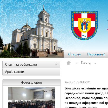
Єпархія
Персоналії
→
Газета
→
Статті за рубриками
Архів газети
Фотогалерея
Андрій ГНАТЮК
Більшість українців не зда
середньомісячний дохід. Н
Особливо, коли людина пом
як швидко оформити всі до
похованнями, немає.