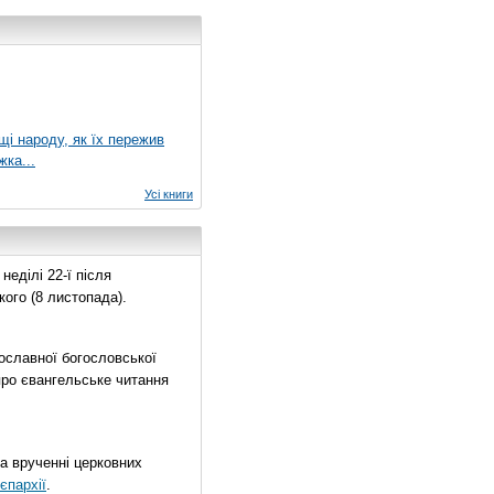
ущі народу, як їх пережив
жка...
Усі книги
еділі 22-ї після
ого (8 листопада).
ославної богословської
про євангельське читання
на врученні церковних
єпархії
.