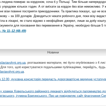
на людина помирає за кордоном, хоча б у Польщі. Тим більше напередодн
є упродовж кількох годин. А от виїхати за кордон без візи неможливо. У
і візи повинні посприяти прикордонники. Та практика показує, що не все 
кову – за 100 доларів. Доводиться чекати робочого дня, поки візу видас
ла в лікарні, як стало відомо з неофіційних джерел, лише за добу кошту
окументи для поховання без перевезення в Україну, необхідно більше 5 т
– № 11–12 (48–49)
Новини
slaviavolyni.org.ua
, розташовано матеріали, які було опубліковано з 4 лис
 Для того, щоб користуватися подальшими публікаціями, перейдіть, будь
laviavolyni.org.ua
.
 о 12.00, духовна консисторія передасть дороговартісне медичне устатку
я у храмах Ковельського районного деканату відбудеться паломництво до
гівського, ігумена Бригинського. Про це повідомляє сайт благочиння Сer