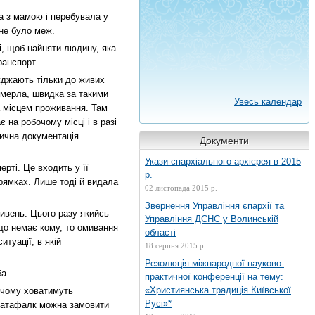
а з мамою і перебувала у
не було меж.
бі, щоб найняти людину, яка
ранспорт.
жджають тільки до живих
вмерла, швидка за такими
Увесь календар
а місцем проживання. Там
є на робочому місці і в разі
дична документація
Документи
Укази єпархіального архієрея в 2015
рті. Це входить у її
р.
прямках. Лише тоді й видала
02 листопада 2015 р.
Звернення Управління єпархії та
ривень. Цього разу якийсь
Управління ДСНС у Волинській
кщо немає кому, то омивання
області
туації, в якій
18 серпня 2015 р.
Резолюція міжнародної науково-
а.
практичної конференції на тему:
«Християнська традиція Київської
у чому ховатимуть
Русі»*
 Катафалк можна замовити