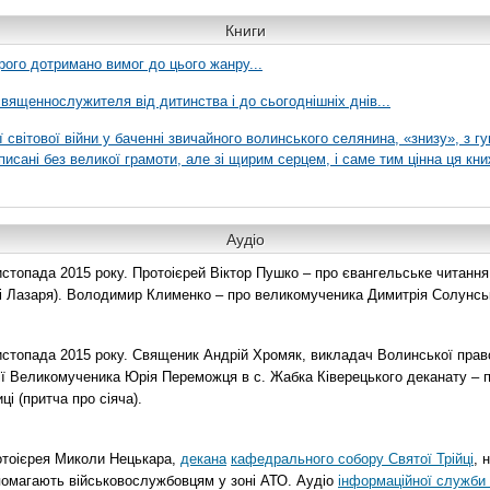
Книги
рого дотримано вимог до цього жанру...
вященнослужителя від дитинства і до сьогоднішніх днів...
ї світової війни у баченні звичайного волинського селянина, «знизу», з г
писані без великої грамоти, але зі щирим серцем, і саме тим цінна ця кни
Аудіо
топада 2015 року. Протоієрей Віктор Пушко – про євангельське читання н
о і Лазаря). Володимир Клименко – про великомученика Димитрія Солунськ
стопада 2015 року. Священик Андрій Хромяк, викладач Волинської прав
ії Великомученика Юрія Переможця в с. Жабка Ківерецького деканату – 
ці (притча про сіяча).
отоієрея Миколи Нецькара,
декана
кафедрального собору Святої Трійці
, 
помагають військовослужбовцям у зоні АТО. Аудіо
інформаційної служби 