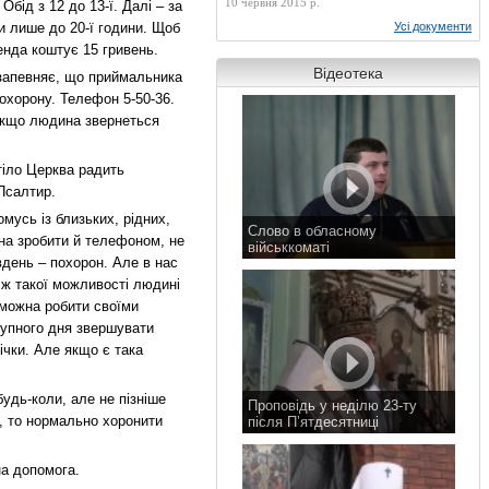
10 червня 2015 р.
бід з 12 до 13-ї. Далі – за
и лише до 20-ї години. Щоб
Усі документи
енда коштує 15 гривень.
Відеотека
запевняє, що приймальника
похорону. Телефон 5-50-36.
Якщо людина звернеться
тіло Церква радить
Псалтир.
мусь із близьких, рідних,
Слово в обласному
на зробити й телефоном, не
військкоматі
день – похорон. Але в нас
11 листопада 2015 р.
 ж такої можливості людині
 можна робити своїми
тупного дня звершувати
ічки. Але якщо є така
удь-коли, але не пізніше
Проповідь у неділю 23-ту
а, то нормально хоронити
після П’ятдесятниці
8 листопада 2015 р.
на допомога.