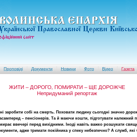
ВОЛИНСЬКА ЄПАРХIЯ
Української Православної Церкви Київськ
офiцiйний сайт
Проповіді
Документи
Новини
Фото
Відео
Газета
ЖИТИ – ДОРОГО, ПОМИРАТИ – ЩЕ ДОРОЖЧЕ
Непридуманий репортаж
тні заробити собі на смерть. Поховати людину сьогодні значно дорожч
асамперед – пенсіонерів. Та й маючи кошти, підготувати належний 
ирає ввечері перед вихідними. Іноді навіть важко розшукати свящ
кументи, адже тримати покійника у спеку небезпечно? А служб, які