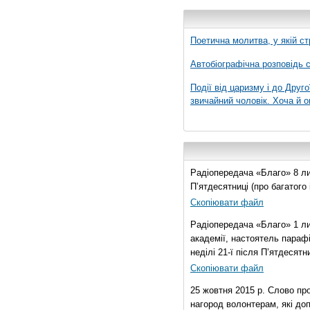
Поетична молитва, у якій ст
Автобіографічна розповідь с
Події від царизму і до Друго
звичайний чоловік. Хоча й о
Радіопередача «Благо» 8 лис
П’ятдесятниці (про багатог
Скопіювати файл
Радіопередача «Благо» 1 ли
академії, настоятель параф
неділі 21-ї після П’ятдесятни
Скопіювати файл
25 жовтня 2015 р. Слово пр
нагород волонтерам, які до