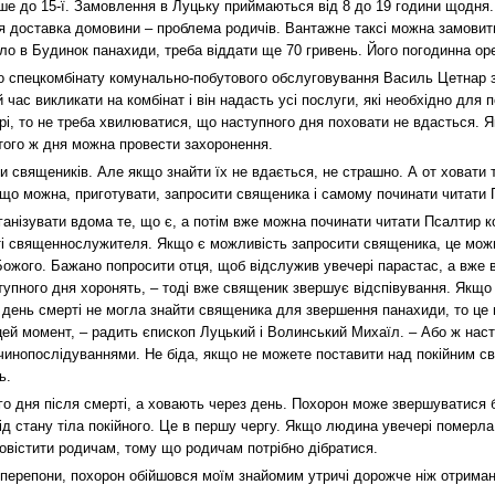
лише до 15-ї. Замовлення в Луцьку приймаються від 8 до 19 години щодня. О
рня доставка домовини – проблема родичів. Вантажне таксі можна замовит
іло в Будинок панахиди, треба віддати ще 70 гривень. Його погодинна ор
о спецкомбінату комунально-побутового обслуговування Василь Цетнар 
час викликати на комбінат і він надасть усі послуги, які необхідно для 
і, то не треба хвилюватися, що наступного дня поховати не вдасться. 
, того ж дня можна провести захоронення.
 священиків. Але якщо знайти їх не вдається, не страшно. А от ховати 
 що можна, приготувати, запросити священика і самому починати читати 
ганізувати вдома те, що є, а потім вже можна починати читати Псалтир ко
ті священнослужителя. Якщо є можливість запросити священика, це мож
ожого. Бажано попросити отця, щоб відслужив увечері парастас, а вже в
тупного дня хоронять, – тоді вже священик звершує відспівування. Якщо
в день смерті не могла знайти священика для звершення панахиди, то це
 цей момент, – радить єпископ Луцький і Волинський Михаїл. – Або ж нас
 чинопослідуваннями. Не біда, якщо не можете поставити над покійним св
ь.
о дня після смерті, а ховають через день. Похорон може звершуватися б
ід стану тіла покійного. Це в першу чергу. Якщо людина увечері померл
повістити родичам, тому що родичам потрібно дібратися.
перепони, похорон обійшовся моїм знайомим утричі дорожче ніж отрима