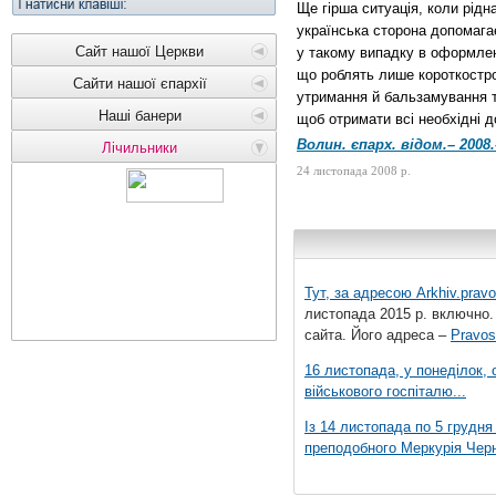
Ще гірша ситуація, коли рід
українська сторона допомага
Сайт нашої Церкви
у такому випадку в оформленн
що роблять лише короткостро
Сайти нашої єпархії
утримання й бальзамування ті
Наші банери
щоб отримати всі необхідні д
Волин. єпарх. відом.– 2008.
Лічильники
24 листопада 2008 р.
Тут, за адресою
Arkhiv.pravo
листопада 2015 р. включно.
сайта. Його адреса –
Pravos
16 листопада, у понеділок,
військового госпіталю...
Із 14 листопада по 5 грудн
преподобного Меркурія Черні