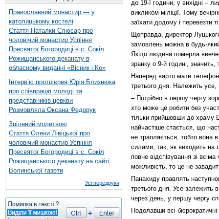
до 19-ї години, у вихідні – 
Православний монастир — у
викликом міліції. Тому вечі
католицькому костелі
заїхати додому і перевезти т
Стаття Наталки Слюсар про
Щоправда, директор Луцьког
чоловічий монастир Успіння
замовлень можна в будь-який 
Пресвятої Богородиці в с. Сокіл
Якщо людина померла ввечер
Рожищанського деканату в
зранку о 9-й годині, значить
обласному виданні «Вісник і Ко»
Наперед варто мати телефони
Інтерв’ю протоієрея Юрія Близнюка
третього дня. Належить усе,
про співпрацю молоді та
– Потрібно в першу чергу зор
представників церкви
хто може це робити без учас
Розмовляла Оксана Федорук
тільки прийшовши до храму Б
Зцілений молитвою
найчастіше стається, що нас
Стаття Олени Лівіцької про
не трапляється, тобто вона 
чоловічий монастир Успіння
силами, так, як виходить на
Пресвятої Богородиці в с. Сокіл
повне відспівування зі всіма
Рожищанського деканату на сайті
можливість, то це не завадит
Волинської газети
Панахиду правлять наступног
Усі передруки
третього дня. Усе залежить в
через день, у першу чергу с
Подолавши всі бюрократичні 