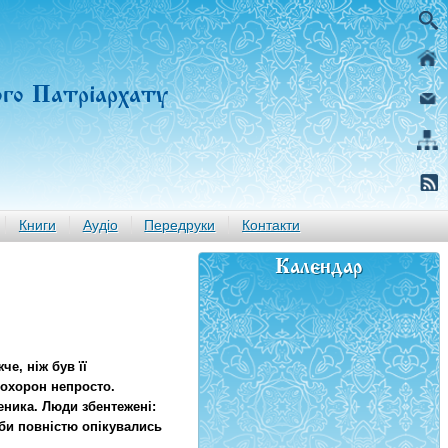
ого Патріархату
Книги
Аудіо
Передруки
Контакти
Календар
е, ніж був її
похорон непросто.
еника. Люди збентежені:
 би повністю опікувались