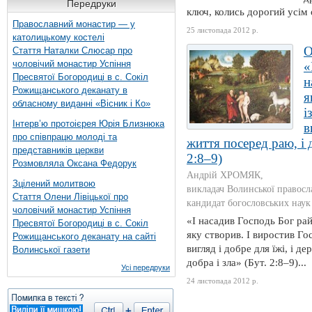
Передруки
ключ, колись дорогий усім 
Православний монастир — у
25 листопада 2012 р.
католицькому костелі
Стаття Наталки Слюсар про
чоловічий монастир Успіння
«
Пресвятої Богородиці в с. Сокіл
н
Рожищанського деканату в
я
обласному виданні «Вісник і Ко»
і
Інтерв’ю протоієрея Юрія Близнюка
в
про співпрацю молоді та
життя посеред раю, і 
представників церкви
2:8–9)
Розмовляла Оксана Федорук
Андрій ХРОМЯК,
Зцілений молитвою
викладач Волинської правосла
Стаття Олени Лівіцької про
кандидат богословських наук
чоловічий монастир Успіння
«І насадив Господь Бог рай
Пресвятої Богородиці в с. Сокіл
яку створив. І виростив Го
Рожищанського деканату на сайті
вигляд і добре для їжі, і д
Волинської газети
добра і зла» (Бут. 2:8–9)...
Усі передруки
24 листопада 2012 р.