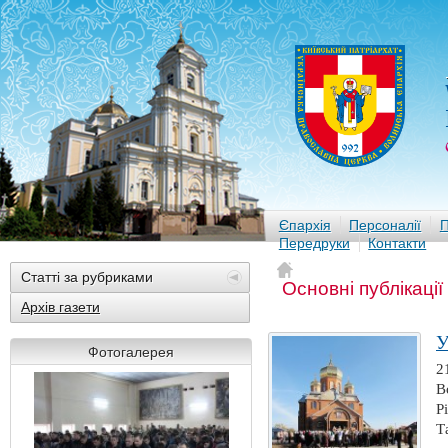
Єпархія
Персоналії
П
Передруки
Контакти
Статті за рубриками
Основні публікації
Архів газети
У
Фотогалерея
2
В
Р
Т