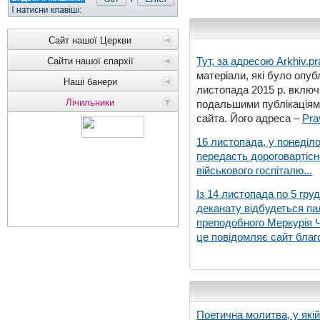
Сайт нашої Церкви
Тут, за адресою
Arkhiv.pr
Сайти нашої єпархії
матеріали, які було опубл
Наші банери
листопада 2015 р. включ
Лічильники
подальшими публікаціями
сайта. Його адреса –
Pra
16 листопада, у понеділо
передасть дороговартіс
військового госпіталю...
Із 14 листопада по 5 гру
деканату відбудеться па
преподобного Меркурія Че
це повідомляє сайт благо
Поетична молитва, у які