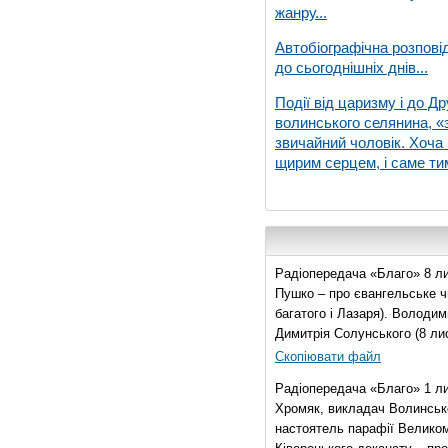
жанру...
Автобіографічна розпові
до сьогоднішніх днів...
Події від царизму і до Др
волинського селянина, «з
звичайний чоловік. Хоча 
щирим серцем, і саме тим
Радіопередача «Благо» 8 ли
Пушко – про євангельське чи
багатого і Лазаря). Володи
Димитрія Солунського (8 ли
Скопіювати файл
Радіопередача «Благо» 1 л
Хромяк, викладач Волинсько
настоятель парафії Велико