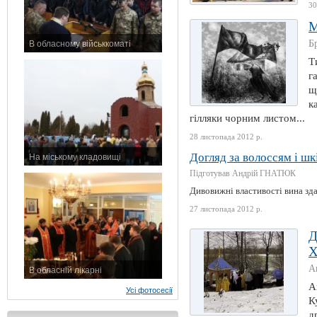
30
Б
В обласному військкоматі
11 листопада 2015 р.
Т
г
щ
к
гілляки чорним листом...
28 листопада 2012 р.
Догляд за волоссям і ш
На міському кладовищі
7 листопада 2015 р.
Підготував Андрій ГНАТЮК
Дивовижні властивості вина зда
27 листопада 2012 р.
А
В обласній лікарні
3 листопада 2015 р.
А
Усі фотосесії
К
д